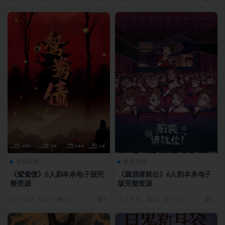
最新剧本
最新剧本
《鸳鸯债》6人剧本杀电子版完
《脑袋请就位》6人剧本杀电子
整资源
版完整资源
2 年前
0
165
6
2 年前
0
104
6