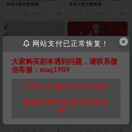
杀电子版完整资源
杀电子版完整资源
2 年前
0
66
6
2 年前
0
69
6
×
网站支付已正常恢复！
大家购买剧本遇到问题，请联系微
信客服：maq1989
平本台已稳定运行五年多
感谢大家对80剧本杀的支
持！
最新剧本
最新剧本
《同归于尽》7人剧本杀电子版
《雪乡连环杀人事件2》6人剧
完整资源
本杀电子版完整资源
2 年前
0
285
6
2 年前
0
1.3K
6