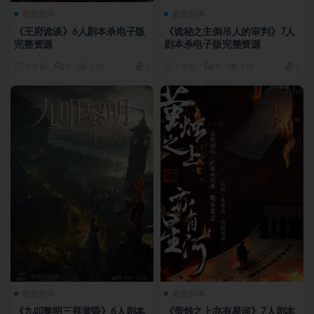
最新剧本
最新剧本
《王府诡谈》6人剧本杀电子版
《诡秘之主倒吊人的审判》7人
完整资源
剧本杀电子版完整资源
2 年前
0
113
6
2 年前
0
141
6
最新剧本
最新剧本
《九叩黎明三拜黄昏》6人剧本
《萤烛之上亦有星河》7人剧本