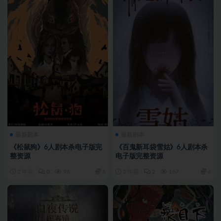
最新剧本
最新剧本
《松鼠狗》6人剧本杀电子版完
《百鬼新耳袋雪姑》6人剧本杀
整资源
电子版完整资源
2 年前
0
96
6
2 年前
2
167
6