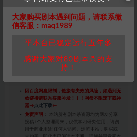
（4）《王府诡谈》是一款非常有趣和深刻的剧本杀游戏，
它不仅提供了优质细致的故事体验，更有别具匠心的游戏
大家购买剧本遇到问题，请联系微
设计和人性化的规则设置。背景、情节和文笔都非常出
信客服：maq1989
色。游戏中的设定和谐美好，流露出对生命和情感的感
悟，给人深思。对于喜欢古风剧本杀游戏的玩家来说，这
平本台已稳定运行五年多
款游戏是一次非常值得体验的旅程。
感谢大家对80剧本杀的支
持！
因百度网盘限制，链接有失效的风险，如遇到无
效链接请联系客服补发！！！网盘不限速下载神
器→
点此下载
←
免责声明
： 本站所有剧本杀资源均为网友分享
投稿+个人整理而来，仅供学习研究使用，请勿
用于商业用途!任何人访问、浏览本站，购买或
未购买，即代表已阅读本声明，理解并同意受本