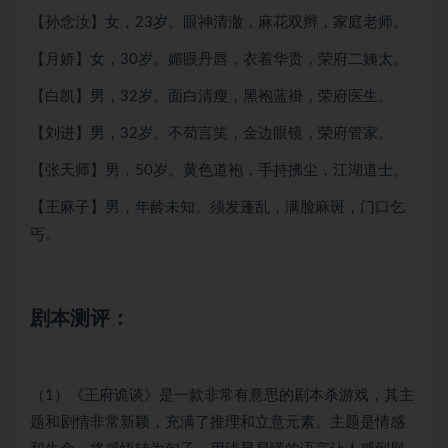
【孙念汝】女，23岁。眼神清澈，麻花双辫，家庭老师。
【月娇】女，30岁。媚眼丹唇，衣着华贵，荣府二姨太。
【白凯】男，32岁。面白清瘦，黑袍蓝褂，荣府医生。
【刘进】男，32岁。不苟言笑，金边眼镜，荣府管家。
【张天师】男，50岁。黄色道袍，手持拂尘，江湖道士。
【王麻子】男，年龄未知。须发蓬乱，满脸麻斑，门口乞
丐。
剧本测评
：
（1）《王府诡谈》是一款非常有意思的剧本杀游戏，其主
题和剧情非常新颖，充满了推理和立意元素。主题是情感