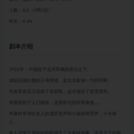
人数：6人（4男2女）
时长：4-6h
剧本介绍
1922年，中国处于北洋军阀的统治之下。
清朝正镶白旗的王爷荣德，是北京权倾一方的军阀，
辛亥革命后又投靠了袁世凯，这才保住了富贵荣华。
而荣府的下人们都传，这荣府宅院经常闹鬼……
半夜时常传出女人的凄厉笑声和小孩的啼哭声，十分瘆
人。
有人说荣王爷年轻的时候干了太多缺德事，这是欠下的风