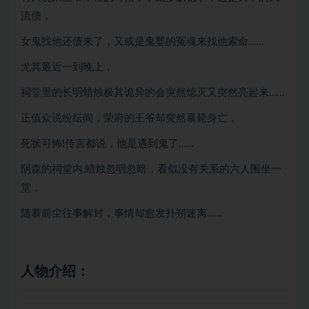
流债，
女鬼找他还债来了，又或是鬼婴的冤魂来找他索命……
尤其最近一到晚上，
祠堂里的长明蜡烛极其诡异的会突然熄灭又突然亮起来……
正值众说纷纭间，荣府的王爷却突然暴毙身亡，
死状可怖!传言都说，他是遇到鬼了……
阴森的祠堂内,蜡烛忽明忽暗，看似没有关系的六人围坐一
堂，
随着前尘往事解封，事情却愈发扑朔迷离……
人物介绍
：