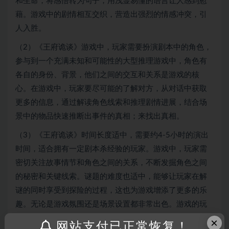
和生命，将感悟转为句子，用浅显易懂的语言让人感到慰
藉。游戏中的剧情相互交织，营造出强烈的情感冲突，引
人入胜。
（2）《王府诡谈》游戏中，玩家需要扮演剧本中的角色，
参与到一个充满未知和可能性的大型推理游戏中，角色有
各自的身份、背景，他们之间的交互和关系是游戏的核
心。在游戏中，玩家要尽可能的了解对方，从对话中获取
更多的信息，通过解读角色线索和推理剧情进展，结合场
景中的物品快速推断出事件的真相；来找出真相。
（3）《王府诡谈》时间长度适中，需要约4-5小时的演出
时间，适合拥有一定剧本杀经验的玩家。游戏中，玩家需
密切关注故事情节和角色之间的关系，不断发掘角色之间
的秘密和关键线索。谜题的难度也适中，能够让玩家在解
谜的同时享受到探险的过程，这也为游戏增添了更多的乐
趣。无论是游戏氛围还是场景设置都非常出色。游戏的玩
法也比较新颖有趣，让游戏充满挑战和悬念。
×
网站支付已正常恢复！