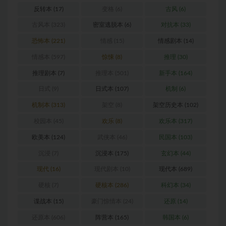
反转本
(17)
变格
(6)
古风
(6)
古风本
(323)
密室逃脱本
(6)
对抗本
(33)
恐怖本
(221)
情感
(15)
情感剧本
(14)
情感本
(597)
惊悚
(8)
推理
(30)
推理剧本
(7)
推理本
(501)
新手本
(164)
日式
(9)
日式本
(107)
机制
(6)
机制本
(313)
架空
(8)
架空历史本
(102)
校园本
(45)
欢乐
(8)
欢乐本
(317)
欧美本
(124)
武侠本
(46)
民国本
(103)
沉浸
(7)
沉浸本
(175)
玄幻本
(44)
现代
(16)
现代剧本
(10)
现代本
(689)
硬核
(7)
硬核本
(286)
科幻本
(34)
谍战本
(15)
豪门惊情本
(24)
还原
(14)
还原本
(606)
阵营本
(165)
韩国本
(6)