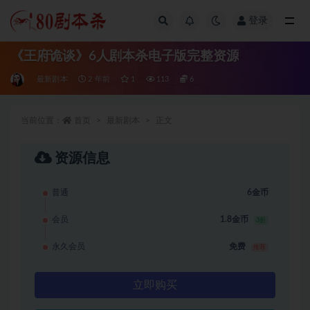
登录
全部
《王府诡谈》6人剧本杀电子版完整资源
最新剧本
2 年前
1
113
6
当前位置：
首页
最新剧本
正文
资源信息
普通
6金币
会员
1.8金币
3折
永久会员
免费
推荐
立即购买