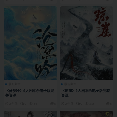
最新剧本
最新剧本
《沧溟吟》6人剧本杀电子版完
《琼崖》6人剧本杀电子版完整
整资源
资源
2 年前
0
64
6
2 年前
0
218
6