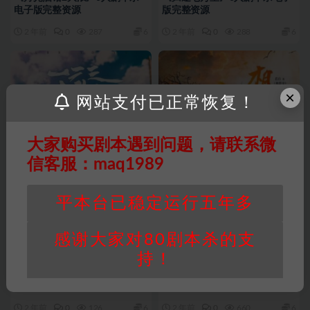
电子版完整资源
版完整资源
2 年前
0
287
6
2 年前
0
288
6
×
网站支付已正常恢复！
大家购买剧本遇到问题，请联系微
信客服：maq1989
平本台已稳定运行五年多
感谢大家对80剧本杀的支
持！
最新剧本
最新剧本
《一二三木头人》6人剧本杀电
《相思引》6人剧本杀电子版完
子版完整资源
整资源
2 年前
0
126
6
2 年前
0
660
6