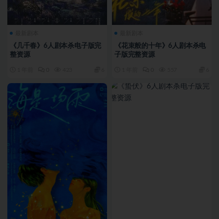
最新剧本
最新剧本
《几千春》6人剧本杀电子版完
《花束般的十年》6人剧本杀电
整资源
子版完整资源
1 年前
0
423
6
1 年前
0
557
6