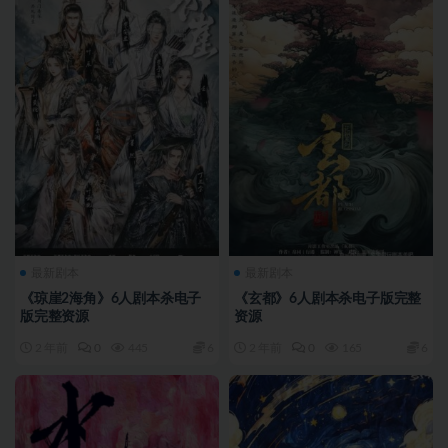
最新剧本
最新剧本
《琼崖2海角》6人剧本杀电子
《玄都》6人剧本杀电子版完整
版完整资源
资源
2 年前
0
445
6
2 年前
0
165
6