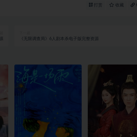
打赏
收藏
篇
下一篇
源
《无限调查局》6人剧本杀电子版完整资源