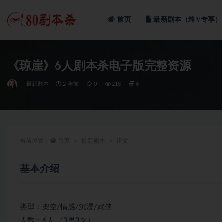
首页
最新剧本（终V专享）
全部
《琼崖》6人剧本杀电子版完整资源
最新剧本
2 年前
0
218
6
当前位置：
首页
最新剧本
正文
基本介绍
类型：架空/情感/沉浸/武侠
人数：6人 （3男3女）