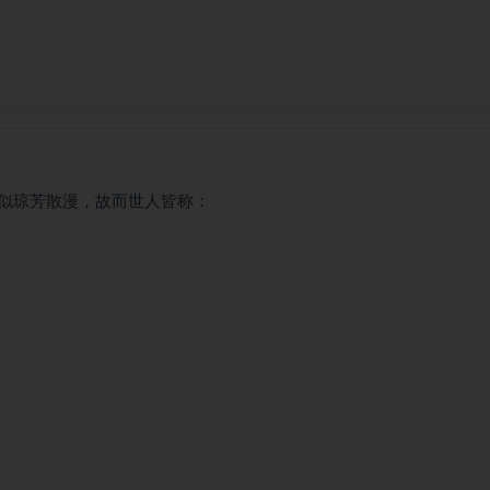
似琼芳散漫，故而世人皆称：