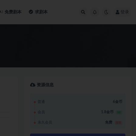
免费剧本
求剧本
登录
资源信息
普通
6金币
会员
1.8金币
3折
永久会员
免费
推荐