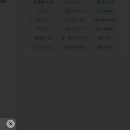
致猜
欧美本
(124)
武侠本
(46)
民国本
(103)
沉浸
(7)
沉浸本
(175)
玄幻本
(44)
现代
(16)
现代剧本
(10)
现代本
(689)
硬核
(7)
硬核本
(286)
科幻本
(34)
谍战本
(15)
豪门惊情本
(24)
还原
(14)
还原本
(606)
阵营本
(165)
韩国本
(6)
×