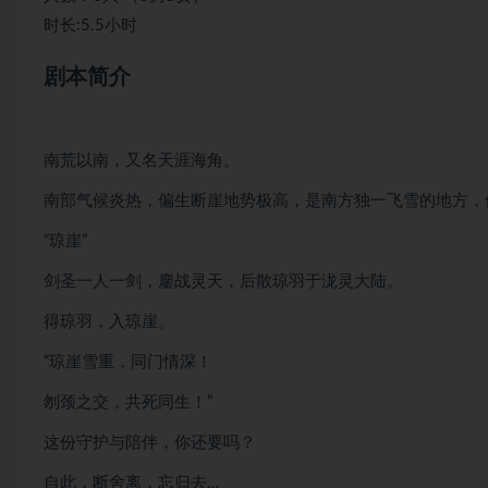
时长:5.5小时
剧本简介
南荒以南，又名天涯海角。
南部气候炎热，偏生断崖地势极高，是南方独一飞雪的地方，
“琼崖”
剑圣一人一剑，鏖战灵天，后散琼羽于泷灵大陆。
得琼羽，入琼崖。
“琼崖雪重，同门情深！
刎颈之交，共死同生！”
这份守护与陪伴，你还要吗？
自此，断舍离，忘归去…