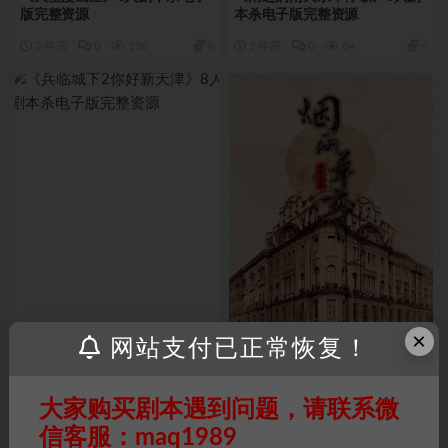
版完整资源
本杀电子版完整资源
2 年前
0
158
6
2 年前
0
84
6
×
网站支付已正常恢复！
最新剧本
最新剧本
《兵临城下2你好新天津》8人
《烟雨华庭》7人剧本杀电子版
大家购买剧本遇到问题，请联系微
剧本杀电子版完整资源
完整资源
信客服：maq1989
2 年前
0
172
6
2 年前
0
76
6