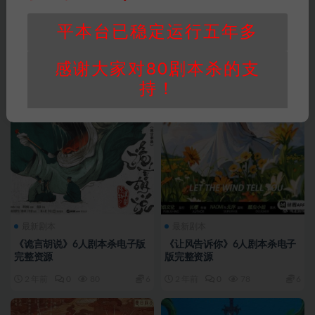
平本台已稳定运行五年多
感谢大家对80剧本杀的支
持！
最新剧本
最新剧本
《诡言胡说》6人剧本杀电子版
《让风告诉你》6人剧本杀电子
完整资源
版完整资源
2 年前
0
80
6
2 年前
0
78
6