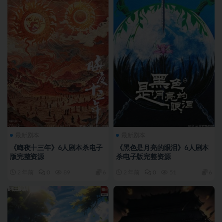
最新剧本
最新剧本
《晦夜十三年》6人剧本杀电子
《黑色是月亮的眼泪》6人剧本
版完整资源
杀电子版完整资源
2 年前
0
89
6
2 年前
0
51
6