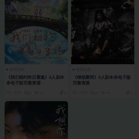
最新剧本
最新剧本
《我们相约昨日重逢》6人剧本
《继焰重明》6人剧本杀电子版
杀电子版完整资源
完整资源
2 年前
0
62
6
2 年前
0
44
6