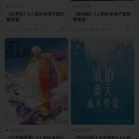
最新剧本
最新剧本
《长梦诀》6人剧本杀电子版完
《秦风颂》6人剧本杀电子版完
整资源
整资源
2 年前
0
118
6
2 年前
0
793
6
最新剧本
最新剧本
《天空漫画屋》6人剧本杀电子
《清迈的雨天永不停歇》6人剧