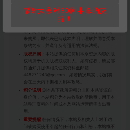
效链接请联系客服补发！！！网盘不限速下载神
器→
点此下载
←
感谢大家对80剧本杀的支
持！
免责声明
： 本站所有剧本杀资源均为网友分享
投稿+个人整理而来，仅供学习研究使用，请勿
用于商业用途!任何人访问、浏览本站，购买或
未购买，即代表已阅读本声明，理解并同意受本
条约约束，并遵守所有适用的法律法规。
版权归属
：本站提供的任何剧本杀资源内容的版
权均属于机关版权或权利人。如有侵权，请发邮
件通知并提供相关证实资料至邮箱
448271243@qq.com，如若情况属实，我们将
会在三天内下架相关剧本攻略。
积分说明
∶剧本杀下载所需积分非剧本杀资源自
身价值，本站积分为本站收取的赞助费，用于本
站整理资料的时间成本及网站运营所需支出费
用。
重要提醒
∶任何情况下，本站及相关人士对于访
问或购买使用引起的任何行为和纠纷，本站概不