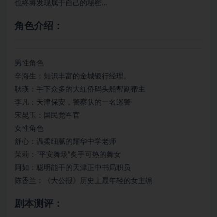
也终将发现属于自己的秘密…
角色介绍：
男性角色
辛海生：知识丰富的金城银行经理。
耿瑛：手下众多的大红侨码头船帮副帮主
李凡：天津保安，警察队的一名巡警
宋昆玉：国民党军官
女性角色
舒心：温柔细腻的耀华中学老师
茉莉：“平安舞场”炙手可热的舞女
阿如：聪明能干的天津正中书局职员
陈香兰：《大公报》历史上最年轻的女主编
剧本测评：