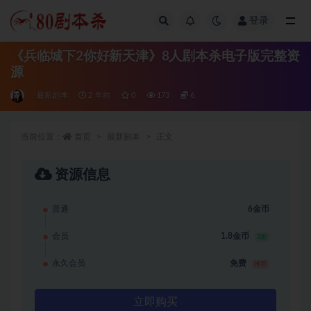
登录
全部
《兵临城下2你好新天津》8人剧本杀电子版完整资
源
最新剧本
2 年前
0
173
6
当前位置：
首页
最新剧本
正文
资源信息
普通
6金币
会员
1.8金币
3折
永久会员
免费
推荐
立即购买