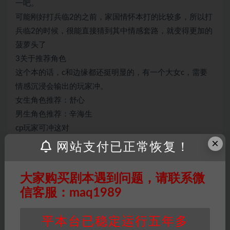
一吧。
可能刚好打兵临2的之前，家国情怀本打的比较多，所以打
兵临2的时候，很能直接猜到其中情感套路，就变得更加的
菠萝头了
3关于推荐角色
这个本的话，c和边缘都还挺明显的，有一个大女c，需要
情感沉浸会输出的玩家冲。
女生角色推荐：舒心
男生角色推荐：辛海生
cp玩家可冲这对
×
总体来说，这个本对于我来说没有很推荐打。文笔，情感
网站支付已正常恢复！
方面，没有特别大的亮点，店家如果排演绎的话，能给这
个本加一些分。
大家购买剧本遇到问题，请联系微
信客服：maq1989
平本台已稳定运行五年多
因百度网盘限制，链接有失效的风险，如遇到无