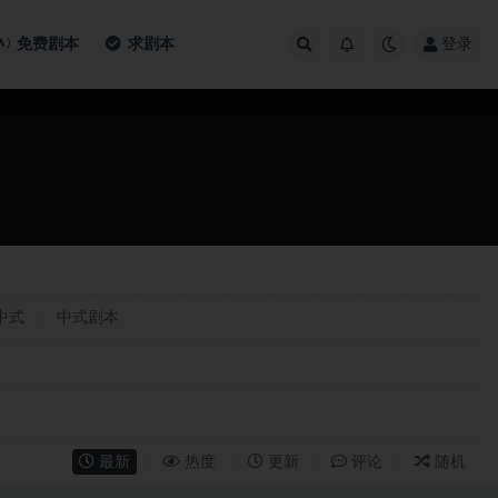
免费剧本
求剧本
登录
中式
中式剧本
最新
热度
更新
评论
随机