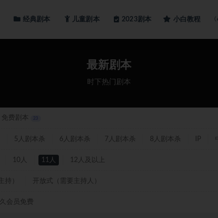
经典剧本
儿童剧本
小白教程
2023剧本
剧本
最新剧本
时下热门剧本
免费剧本
23
5人剧本杀
6人剧本杀
7人剧本杀
8人剧本杀
IP
10人
11人
12人及以上
主持）
开放式（需要主持人）
久会员免费