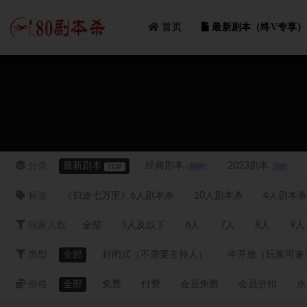
首页
最新剧本（终V专享）
最新
分类
最新剧本
经典剧本
2023剧本
1139
1039
215
标签
《归途七万里》6人剧本杀
10人剧本杀
4人剧本杀
玩家人数
全部
5人及以下
6人
7人
8人
9人
类型
全部
封闭式（不需要主持人）
半开放（玩家可兼
价格
全部
免费
付费
会员免费
会员折扣
永