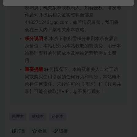
版权归属
：本站提供的任何剧本杀资源内容的版
权均属于机关版权或权利人。如有侵权，请发邮
件通知并提供相关证实资料至邮箱
448271243@qq.com，如若情况属实，我们将
会在三天内下架相关剧本攻略。
积分说明
∶剧本杀下载所需积分非剧本杀资源自
身价值，本站积分为本站收取的赞助费，用于本
站整理资料的时间成本及网站运营所需支出费
用。
重要提醒
∶任何情况下，本站及相关人士对于访
问或购买使用引起的任何行为和纠纷，本站概不
承担任何责任。未经许可的【搬运】和【账号共
享】可能会被取消VIP，恕不另行通知！
推理本
硬核本
还原本
打赏
收藏
链接