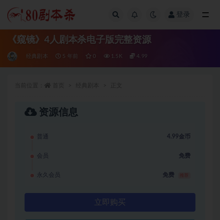
登录
全部
《窥镜》4人剧本杀电子版完整资源
经典剧本
5 年前
0
1.5K
4.99
当前位置：
首页
经典剧本
正文
资源信息
普通
4.99金币
会员
免费
永久会员
免费
推荐
立即购买