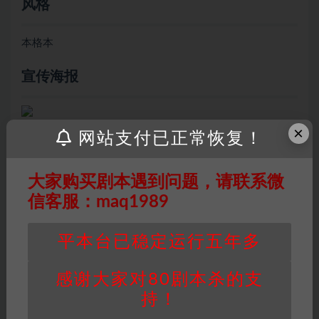
风格
本格本
宣传海报
×
网站支付已正常恢复！
因百度网盘限制，链接有失效的风险，如遇到无
大家购买剧本遇到问题，请联系微
效链接请联系客服补发！！！网盘不限速下载神
信客服：maq1989
器→
点此下载
←
免责声明
： 本站所有剧本杀资源均为网友分享
平本台已稳定运行五年多
投稿+个人整理而来，仅供学习研究使用，请勿
用于商业用途!任何人访问、浏览本站，购买或
感谢大家对80剧本杀的支
未购买，即代表已阅读本声明，理解并同意受本
持！
条约约束，并遵守所有适用的法律法规。