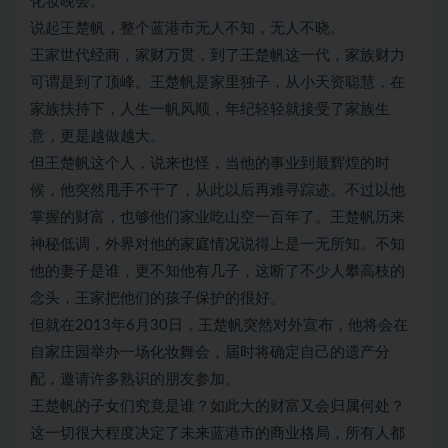
化妆晚会。
说起王楚帆，整个蓝港市无人不知，无人不晓。
王家世代经商，家财万贯，到了王楚帆这一代，家族财力
可谓是到了顶峰。王楚帆是家里独子，从小天资聪慧，在
家族扶持下，人生一帆风顺，年纪轻轻就接受了家族生
意，更是越做越大。
但王楚帆这个人，说来也怪，当他的事业到最辉煌的时
候，他突然甩手不干了，从此以后再难寻踪迹。不过以他
掌握的财富，也够他们家业吃山空一百年了。王楚帆历来
神秘低调，外界对他的家庭情况说得上是一无所知。不知
他的妻子是谁，更不知他有几子，这断了不少人攀高枝的
念头，王家把他们的孩子保护的很好。
但就在2013年6月30日，王楚帆突然对外宣布，他将会在
自家庄园举办一场化妆舞会，届时将确定自己的遗产分
配，邀请许多熟识的朋友参加。
王楚帆的子女们究竟是谁？如此大的财富又会归属何处？
这一切很大程度决定了未来蓝港市的商业格局，所有人都