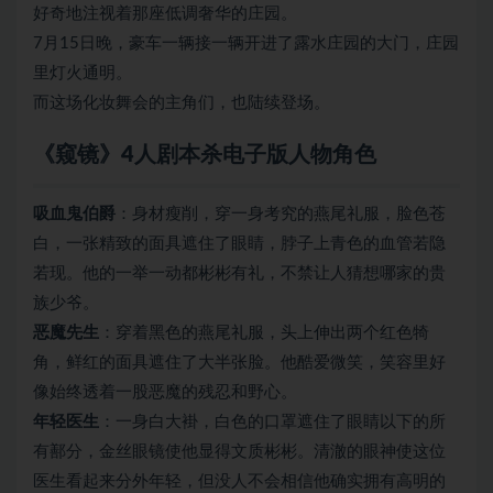
好奇地注视着那座低调奢华的庄园。
7月15日晚，豪车一辆接一辆开进了露水庄园的大门，庄园
里灯火通明。
而这场化妆舞会的主角们，也陆续登场。
《窥镜》4人剧本杀电子版人物角色
吸血鬼伯爵
：身材瘦削，穿一身考究的燕尾礼服，脸色苍
白，一张精致的面具遮住了眼睛，脖子上青色的血管若隐
若现。他的一举一动都彬彬有礼，不禁让人猜想哪家的贵
族少爷。
恶魔先生
：穿着黑色的燕尾礼服，头上伸出两个红色犄
角，鲜红的面具遮住了大半张脸。他酷爱微笑，笑容里好
像始终透着一股恶魔的残忍和野心。
年轻医生
：一身白大褂，白色的口罩遮住了眼睛以下的所
有鄯分，金丝眼镜使他显得文质彬彬。清澈的眼神使这位
医生看起来分外年轻，但没人不会相信他确实拥有高明的