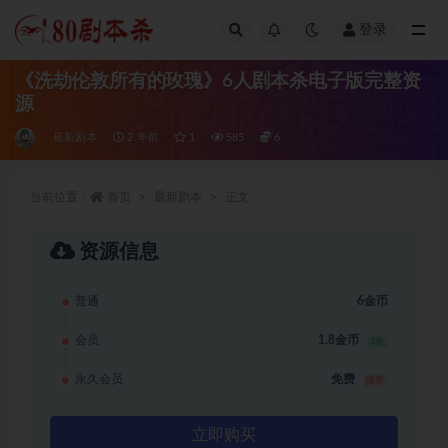
登录
全部
《洗劫伦敦所有的玫瑰》6人剧本杀电子版完整资
源
最新剧本
2 年前
1
585
6
当前位置：
首页
最新剧本
正文
资源信息
普通
6金币
会员
1.8金币
3折
永久会员
免费
推荐
立即购买