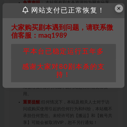
免责声明
： 本站所有剧本杀资源均为网友分享
×
网站支付已正常恢复！
投稿+个人整理而来，仅供学习研究使用，请勿
用于商业用途!任何人访问、浏览本站，购买或
未购买，即代表已阅读本声明，理解并同意受本
大家购买剧本遇到问题，请联系微
条约约束，并遵守所有适用的法律法规。
信客服：maq1989
版权归属
：本站提供的任何剧本杀资源内容的版
权均属于机关版权或权利人。如有侵权，请发邮
平本台已稳定运行五年多
件通知并提供相关证实资料至邮箱
448271243@qq.com，如若情况属实，我们将
会在三天内下架相关剧本攻略。
感谢大家对80剧本杀的支
持！
积分说明
∶剧本杀下载所需积分非剧本杀资源自
身价值，本站积分为本站收取的赞助费，用于本
站整理资料的时间成本及网站运营所需支出费
用。
重要提醒
∶任何情况下，本站及相关人士对于访
问或购买使用引起的任何行为和纠纷，本站概不
承担任何责任。未经许可的【搬运】和【账号共
享】可能会被取消VIP，恕不另行通知！