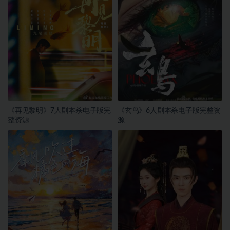
《再见黎明》7人剧本杀电子版完
《玄鸟》6人剧本杀电子版完整资
整资源
源