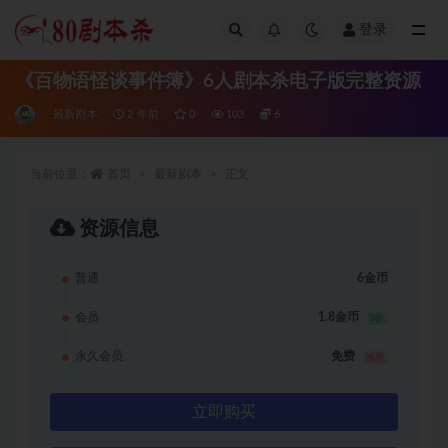
登录
全部
《百物语怪谈事件簿》6人剧本杀电子版完整资源
最新剧本
2 年前
0
103
6
当前位置：
首页
最新剧本
正文
资源信息
普通
6金币
会员
1.8金币
3折
永久会员
免费
推荐
立即购买