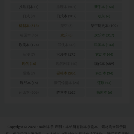
推理剧本
(7)
推理本
(501)
新手本
(164)
日式
(9)
日式本
(107)
机制
(6)
机制本
(313)
架空
(8)
架空历史本
(102)
校园本
(45)
欢乐
(8)
欢乐本
(317)
欧美本
(124)
武侠本
(46)
民国本
(103)
沉浸
(7)
沉浸本
(175)
玄幻本
(44)
现代
(16)
现代剧本
(10)
现代本
(689)
硬核
(7)
硬核本
(286)
科幻本
(34)
谍战本
(15)
豪门惊情本
(24)
还原
(14)
还原本
(606)
阵营本
(165)
韩国本
(6)
Copyright © 2026 · 80剧本杀 声明：本站所有剧本杀剧本、素材均来源于网