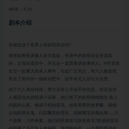
▪️时长：4.5h
剧本介绍
你相信这个世界上有妖怪存在吗?
相传如果怪谈被人多次提起，怪谈中的妖怪就会变成真
的，出现在现实中，并且会一直跟着讲故事的人。H市曾发
生过一起重大的杀人事件，引起广泛关注，有六人被发现
死在了郊外的一独栋别墅中，凶手杀完人后引火自焚，
由于六人身份特殊，警方没有公开凶手的信息。传言这些
人都是知名的怪谈小说家，他们笔下的妖怪栩栩如生:食人
内脏的山童、偷孩子的姑获鸟、创造美梦的食梦貘、颠倒
认知的滑头鬼、行踪飘忽的雪女、招财聚宝的惠比寿……六
个故事，六件奇案，他们的死难道与妖怪有关?怪谈的背后
必隐藏了不可告人的秘密，我是毅先生，一个爱听怪谈故