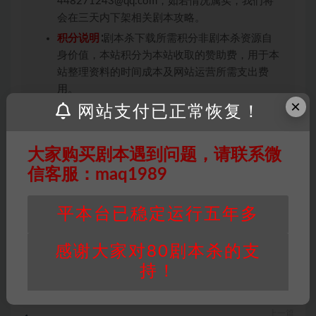
448271243@qq.com，如若情况属实，我们将
会在三天内下架相关剧本攻略。
积分说明
∶剧本杀下载所需积分非剧本杀资源自
身价值，本站积分为本站收取的赞助费，用于本
站整理资料的时间成本及网站运营所需支出费
用。
×
网站支付已正常恢复！
重要提醒
∶任何情况下，本站及相关人士对于访
问或购买使用引起的任何行为和纠纷，本站概不
承担任何责任。未经许可的【搬运】和【账号共
大家购买剧本遇到问题，请联系微
享】可能会被取消VIP，恕不另行通知！
信客服：maq1989
平本台已稳定运行五年多
推理本
日式本
感谢大家对80剧本杀的支
打赏
收藏
链接
持！
上一篇