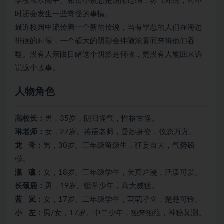
学校富水高中。相传小镇总是阴雨连绵，雾气环绕，时不
时还会发生一些奇怪的事情。
最近校园中流传着一个新的传说，当有罪恶的人们在海边
徘徊的时候，一个硕大的阴影会伴随浓雾而来将他们吞
噬。没有人亲眼目睹这个阴影是何物，更没有人能回来诉
说这个故事。
人物角色
高校长：
男，35岁，阴阳怪气，性格古怪。
琳老师：
女，27岁。英语老师，曼妙身姿，仪态万方。
龙 哥：
男，30岁。三年级留级生，狂妄自大，气势磅
礴。
瀛 瀛：
女，18岁。三年级学生，天真烂漫，活泼可爱。
长颈鹿：
男，19岁。辍学少年，高大威猛。
蓝 岚：
女，17岁。二年级学生，茕茕孑立，楚楚可怜。
小 左：
男/女，17岁。中二少年，独来独往，神秘莫测。