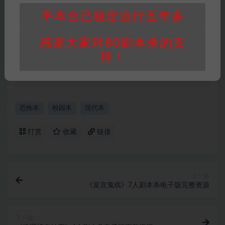
站整理资料的时间成本及网站运营所需支出费
平本台已稳定运行五年多
用。
重要提醒
∶任何情况下，本站及相关人士对于访
感谢大家对80剧本杀的支
问或购买使用引起的任何行为和纠纷，本站概不
承担任何责任。未经许可的【搬运】和【账号共
持！
享】可能会被取消VIP，恕不另行通知！
恐怖本
校园本
现代本
打赏
收藏
链接
上一篇
《皇宫鬼戏》7人剧本杀电子版完整资源
下一篇