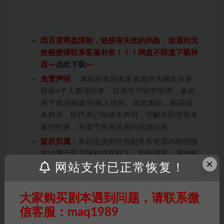
因百度网盘限制，链接有失效的风险，如遇到无
效链接请联系客服补发！！！网盘不限速下载神
器→
点此下载
←
免责声明
： 本站所有剧本杀资源均为网友分享
投稿+个人整理而来，仅供学习研究使用，请勿
用于商业用途!任何人访问、浏览本站，购买或
未购买，即代表已阅读本声明，理解并同意受本
条约约束，并遵守所有适用的法律法规。
版权归属
：本站提供的任何剧本杀资源内容的版
权均属于机关版权或权利人。如有侵权，请发邮
×
网站支付已正常恢复！
件通知并提供相关证实资料至邮箱
448271243@qq.com，如若情况属实，我们将
会在三天内下架相关剧本攻略。
大家购买剧本遇到问题，请联系微
积分说明
∶剧本杀下载所需积分非剧本杀资源自
信客服：maq1989
身价值，本站积分为本站收取的赞助费，用于本