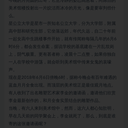
今晚的月亮圆的出奇，它意冷静的姿态高悬着，向陈旧的
美术馆楼投射出一片皎洁而冰冷的月光，像是要审判些什
么。
星公立大学是星市一所知名公立大学，分为大学部，附属
高中部和研究生部，它坐落远郊，年代久远，自二十年前
一起女高中生跳楼事件开始，就有传闻称每隔几年的6月6
时6分，都会发生命案，据说学校的基底建在一片乱坟岗
上，阴气极重。更有甚者称，凌晨十二点整，如果你独自
一人在学校中游荡，就会听到美术馆中传来女鬼的哀嚎
声。
现在是2018年6月6日傍晚6时，据称今晚会有百年难遇的
蓝血月月全食出现。而顶层的美术馆正是最佳观月地点。
有人收到了出名雕塑艺术家李金的邀请函，邀请他们欣赏
李金最新创作的，和月全食实景结合的雕塑作品。
当晚，有六人来到美术馆中，然而，这六人都心知肚明，
早在几天前的同学聚会上，李金就死了，那么，到底是谁
寄的这张邀请函呢？