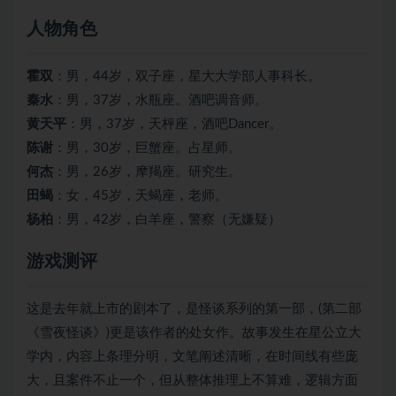
人物角色
霍双
：男，44岁，双子座，星大大学部人事科长。
秦水
：男，37岁，水瓶座。酒吧调音师。
黄天平
：男，37岁，天枰座，酒吧Dancer。
陈谢
：男，30岁，巨蟹座。占星师。
何杰
：男，26岁，摩羯座。研究生。
田蝎
：女，45岁，天蝎座，老师。
杨柏
：男，42岁，白羊座，警察（无嫌疑）
游戏测评
这是去年就上市的剧本了，是怪谈系列的第一部，(第二部
《雪夜怪谈》)更是该作者的处女作。故事发生在星公立大
学内，内容上条理分明，文笔阐述清晰，在时间线有些庞
大，且案件不止一个，但从整体推理上不算难，逻辑方面