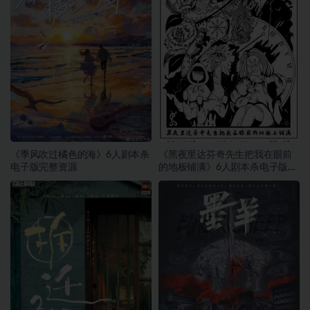
《季风吹过橘色的海》6人剧本杀
《黑夜里达芬奇先生把我在眼前
电子版完整资源
的地板铺满》6人剧本杀电子版完
整资源