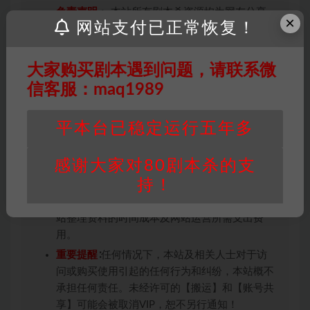
免责声明
： 本站所有剧本杀资源均为网友分享
×
网站支付已正常恢复！
投稿+个人整理而来，仅供学习研究使用，请勿
用于商业用途!任何人访问、浏览本站，购买或
未购买，即代表已阅读本声明，理解并同意受本
大家购买剧本遇到问题，请联系微
条约约束，并遵守所有适用的法律法规。
信客服：maq1989
版权归属
：本站提供的任何剧本杀资源内容的版
权均属于机关版权或权利人。如有侵权，请发邮
平本台已稳定运行五年多
件通知并提供相关证实资料至邮箱
448271243@qq.com，如若情况属实，我们将
感谢大家对80剧本杀的支
会在三天内下架相关剧本攻略。
持！
积分说明
∶剧本杀下载所需积分非剧本杀资源自
身价值，本站积分为本站收取的赞助费，用于本
站整理资料的时间成本及网站运营所需支出费
用。
重要提醒
∶任何情况下，本站及相关人士对于访
问或购买使用引起的任何行为和纠纷，本站概不
承担任何责任。未经许可的【搬运】和【账号共
享】可能会被取消VIP，恕不另行通知！