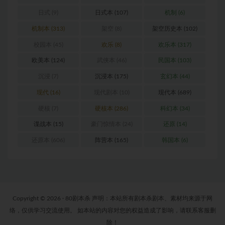
日式
(9)
日式本
(107)
机制
(6)
机制本
(313)
架空
(8)
架空历史本
(102)
校园本
(45)
欢乐
(8)
欢乐本
(317)
欧美本
(124)
武侠本
(46)
民国本
(103)
沉浸
(7)
沉浸本
(175)
玄幻本
(44)
现代
(16)
现代剧本
(10)
现代本
(689)
硬核
(7)
硬核本
(286)
科幻本
(34)
谍战本
(15)
豪门惊情本
(24)
还原
(14)
还原本
(606)
阵营本
(165)
韩国本
(6)
Copyright © 2026 · 80剧本杀 声明：本站所有剧本杀剧本、素材均来源于网
络，仅供学习交流使用。 如本站的内容对您的权益造成了影响，请联系客服删
除！