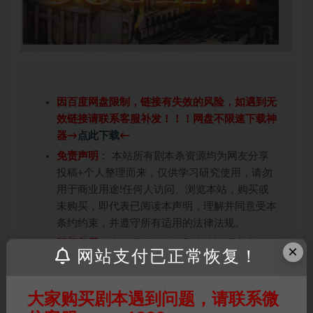
因百度网盘限制，链接有失效的风险，如遇到无
效链接请联系客服补发！！！网盘不限速下载神
器→
点此下载
←
免责声明
： 本站所有剧本杀资源均为网友分享
投稿+个人整理而来，仅供学习研究使用，请勿
用于商业用途!任何人访问、浏览本站，购买或
未购买，即代表已阅读本声明，理解并同意受本
条约约束，并遵守所有适用的法律法规。
版权归属
：本站提供的任何剧本杀资源内容的版
×
网站支付已正常恢复！
权均属于机关版权或权利人。如有侵权，请发邮
件通知并提供相关证实资料至邮箱
448271243@qq.com，如若情况属实，我们将
大家购买剧本遇到问题，请联系微
会在三天内下架相关剧本攻略。