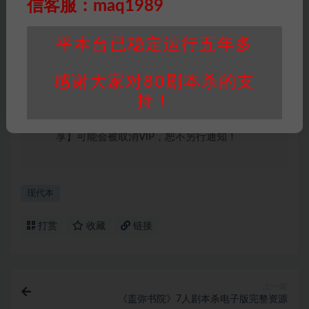
信客服：maq1989
积分说明
∶剧本杀下载所需积分非剧本杀资源自
身价值，本站积分为本站收取的赞助费，用于本
平本台已稳定运行五年多
站整理资料的时间成本及网站运营所需支出费
用。
感谢大家对80剧本杀的支
重要提醒
∶任何情况下，本站及相关人士对于访
持！
问或购买使用引起的任何行为和纠纷，本站概不
承担任何责任。未经许可的【搬运】和【账号共
享】可能会被取消VIP，恕不另行通知！
现代本
打赏
收藏
链接
上一篇
《盖弥书院》7人剧本杀电子版完整资源