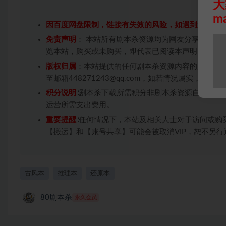
大
m
因百度网盘限制，链接有失效的风险，如遇到无效链
免责声明
： 本站所有剧本杀资源均为网友分享投稿+
览本站，购买或未购买，即代表已阅读本声明，理解
版权归属
：本站提供的任何剧本杀资源内容的版权均
至邮箱448271243@qq.com，如若情况属实，
积分说明
∶剧本杀下载所需积分非剧本杀资源自身价值
运营所需支出费用。
重要提醒
∶任何情况下，本站及相关人士对于访问或购
【搬运】和【账号共享】可能会被取消VIP，恕不另行
古风本
推理本
还原本
80剧本杀
永久会员