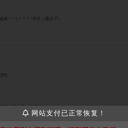
难！一(？？？/张肖（廉之子）
理性，
整了一波大活，必须冲！
网站支付已正常恢复！