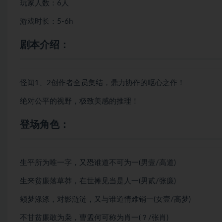
玩家人数：6人
游戏时长：5-6h
剧本介绍：
怪闻1、2创作者全员集结，鼎力协作的呕心之作！
绝对公平的视野，极致美感的推理！
登场角色：
生平所为唯一字，又恐谁道不可为一(男壹/高道)
生来贫廉落草莽，在世摊见当是人一(男贰/张廉)
颊梦涤涤，对影涟涟，又与谁道情难销一(女壹/高梦)
不甘贫廉敢为枭，曹孟何可称为肖一(？/张肖)