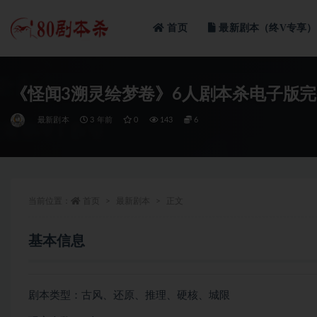
首页
最新剧本（终V专享）
全部
《怪闻3溯灵绘梦卷》6人剧本杀电子版
最新剧本
3 年前
0
143
6
当前位置：
首页
最新剧本
正文
基本信息
剧本类型：古风、还原、推理、硬核、城限