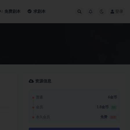
免费剧本
求剧本
登录
资源信息
普通
6金币
会员
1.8金币
3折
永久会员
免费
推荐