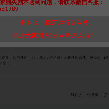
家购买剧本遇到问题，请联系微信客服：
aq1989
接请联系客服补发！！！网盘不限速下载神器→
点此下载
←
个人整理而来，仅供学习研究使用，请勿用于商业用途!任何人访问、
平本台已稳定运行五年多
并同意受本条约约束，并遵守所有适用的法律法规。
属于机关版权或权利人。如有侵权，请发邮件通知并提供相关证实资
感谢大家对80剧本杀的支持！
我们将会在三天内下架相关剧本攻略。
，本站积分为本站收取的赞助费，用于本站整理资料的时间成本及网
买使用引起的任何行为和纠纷，本站概不承担任何责任。未经许可的
通知！
打赏
收藏