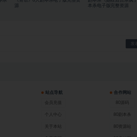
本杀
《骨语》6人剧本杀电子版完整资
剧本杀《她在后宫杀疯了
源
本杀电子版完整资源
站点导航
合作网站
会员充值
80源码
个人中心
80剧本杀
关于本站
80资源站