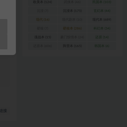
欧美本
(124)
武侠本
(46)
民国本
(103)
沉浸
(7)
沉浸本
(175)
玄幻本
(44)
现代
(16)
现代剧本
(10)
现代本
(689)
浏
硬核
(7)
硬核本
(286)
科幻本
(34)
料
谍战本
(15)
豪门惊情本
(24)
还原
(14)
还原本
(606)
阵营本
(165)
韩国本
(6)
站
链接