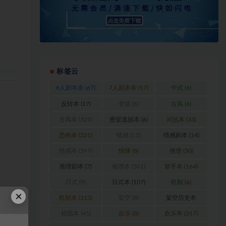
标签云
6人剧本杀
(67)
7人剧本杀
(17)
中式
(6)
反转本
(17)
变格
(6)
古风
(6)
古风本
(323)
密室逃脱本
(6)
对抗本
(33)
恐怖本
(221)
情感
(15)
情感剧本
(14)
情感本
(597)
惊悚
(8)
推理
(30)
推理剧本
(7)
推理本
(501)
新手本
(164)
日式
(9)
日式本
(107)
机制
(6)
×
机制本
(313)
架空
(8)
架空历史本
(102)
校园本
(45)
欢乐
(8)
欢乐本
(317)