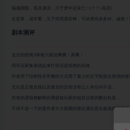
隔魂阴阳，弧灵凄凉，只于梦中还未亡一(？？/高灵)
生贫寒，成学繁，又于何境遇良蝉，可谈僭肖命多舛。诚难！诚
剧本测评
这次的怪闻3体验只能说爽爽！真爽！
同车玩家集体跳起来打依旧是怪闻的风格
作者用了结构性非常爽的方式用了最少的文字制造出很强的推
无论是正推反推以及最后的反转没有让人有任何不适，
所有的逻辑都解释的通硬核玩家的福音店家的翻台机器，
不得不提一下的是作者大大新颖的搜证属实是在叙诡跟环节里