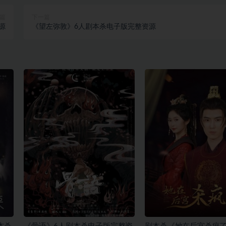
篇
下一篇
源
《望左弥敦》6人剧本杀电子版完整资源