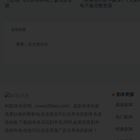
《玄鸟》6人剧本杀电子版完整资
《死者在幻夜中醒来》7人剧
源
电子版完整资源
发表回复
登录...
后才能评论
剧本资源
最新剧本
80剧本杀官网（www.80larp.com）是剧本杀玩家
及爱好者的聚集地,在这里你可以分享你的剧本杀游
热门剧本
戏体验,下载剧本杀试玩剧本等,同时,如果你是剧本
经典剧本
杀的作者,你也可以在这里推广及分享你的剧本！