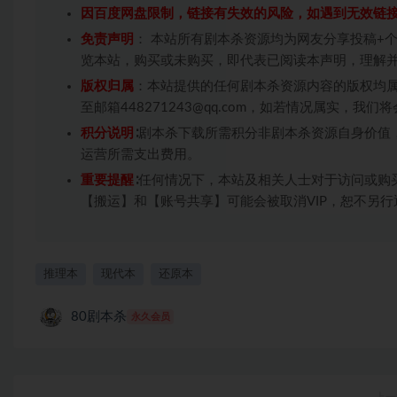
因百度网盘限制，链接有失效的风险，如遇到无效链
免责声明
： 本站所有剧本杀资源均为网友分享投稿+
览本站，购买或未购买，即代表已阅读本声明，理解
版权归属
：本站提供的任何剧本杀资源内容的版权均
至邮箱448271243@qq.com，如若情况属实，
积分说明
∶剧本杀下载所需积分非剧本杀资源自身价值
运营所需支出费用。
重要提醒
∶任何情况下，本站及相关人士对于访问或购
【搬运】和【账号共享】可能会被取消VIP，恕不另行
推理本
现代本
还原本
80剧本杀
永久会员