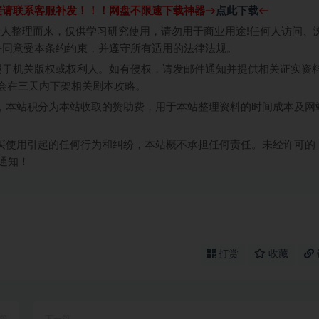
接请联系客服补发！！！网盘不限速下载神器→
点此下载
←
个人整理而来，仅供学习研究使用，请勿用于商业用途!任何人访问、
并同意受本条约约束，并遵守所有适用的法律法规。
属于机关版权或权利人。如有侵权，请发邮件通知并提供相关证实资
我们将会在三天内下架相关剧本攻略。
，本站积分为本站收取的赞助费，用于本站整理资料的时间成本及网
买使用引起的任何行为和纠纷，本站概不承担任何责任。未经许可的
通知！
打赏
收藏