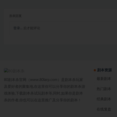
发表回复
登录...
后才能评论
剧本资源
最新剧本
80剧本杀官网（www.80larp.com）是剧本杀玩家
及爱好者的聚集地,在这里你可以分享你的剧本杀游
热门剧本
戏体验,下载剧本杀试玩剧本等,同时,如果你是剧本
经典剧本
杀的作者,你也可以在这里推广及分享你的剧本！
在线复盘