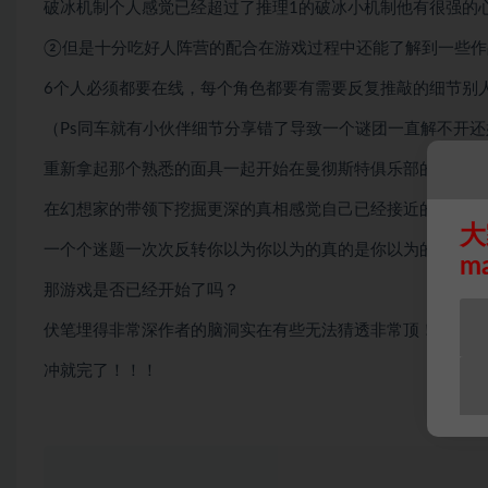
破冰机制个人感觉已经超过了推理1的破冰小机制他有很强的
②但是十分吃好人阵营的配合在游戏过程中还能了解到一些作
6个人必须都要在线，每个角色都要有需要反复推敲的细节别
（Ps同车就有小伙伴细节分享错了导致一个谜团一直解不开
重新拿起那个熟悉的面具一起开始在曼彻斯特俱乐部的游戏
在幻想家的带领下挖掘更深的真相感觉自己已经接近的时候发
大
一个个迷题一次次反转你以为你以为的真的是你以为的吗？
m
那游戏是否已经开始了吗？
伏笔埋得非常深作者的脑洞实在有些无法猜透非常顶！
冲就完了！！！