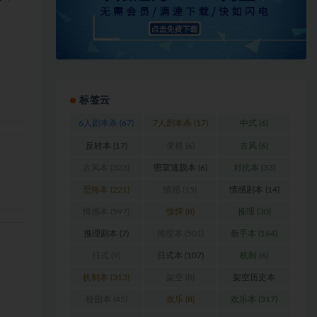
标签云
6人剧本杀
(67)
7人剧本杀
(17)
中式
(6)
反转本
(17)
变格
(6)
古风
(6)
古风本
(323)
密室逃脱本
(6)
对抗本
(33)
恐怖本
(221)
情感
(15)
情感剧本
(14)
情感本
(597)
惊悚
(8)
推理
(30)
推理剧本
(7)
推理本
(501)
新手本
(164)
日式
(9)
日式本
(107)
机制
(6)
机制本
(313)
架空
(8)
架空历史本
(102)
校园本
(45)
欢乐
(8)
欢乐本
(317)