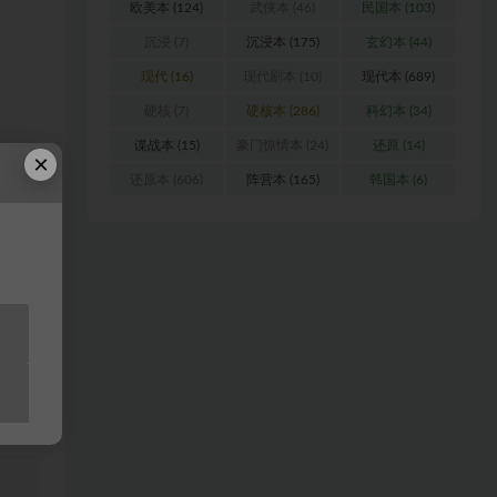
欧美本
(124)
武侠本
(46)
民国本
(103)
沉浸
(7)
沉浸本
(175)
玄幻本
(44)
现代
(16)
现代剧本
(10)
现代本
(689)
硬核
(7)
硬核本
(286)
科幻本
(34)
谍战本
(15)
豪门惊情本
(24)
还原
(14)
×
还原本
(606)
阵营本
(165)
韩国本
(6)