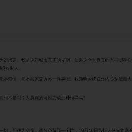
为幻想家。我是这座城市真正的光明，如果这个世界真的有神明存在
能拯救世人。
毫不知情，那不妨就告诉你一件事吧。我知晓萦绕在你内心深处最大
真相不是吗？人类真的可以变成那种模样吗?
一切，但作为交换，请务必帮我一个忙，10月10日劳烦大驾光临寒