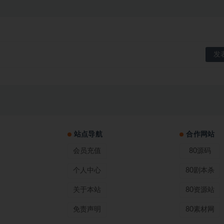
站点导航
合作网站
会员充值
80源码
个人中心
80剧本杀
关于本站
80资源站
免责声明
80素材网