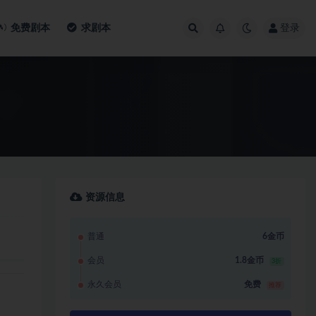
免费剧本
求剧本
登录
资源信息
普通
6金币
会员
1.8金币
3折
永久会员
免费
推荐