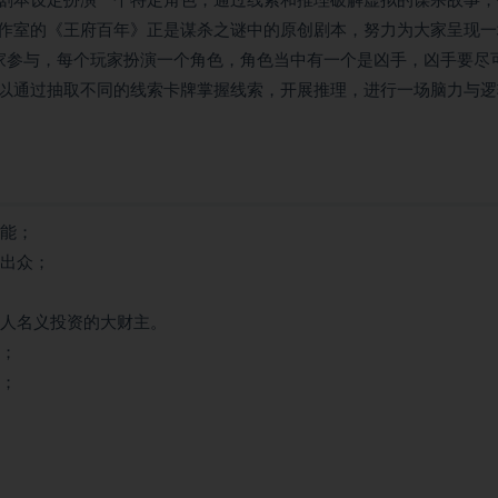
剧本设定扮演一个特定角色，通过线索和推理破解虚拟的谋杀故事，
作室的《王府百年》正是谋杀之谜中的原创剧本，努力为大家呈现一
玩家参与，每个玩家扮演一个角色，角色当中有一个是凶手，凶手要尽
以通过抽取不同的线索卡牌掌握线索，开展推理，进行一场脑力与逻
才能；
力出众；
个人名义投资的大财主。
苟；
究；