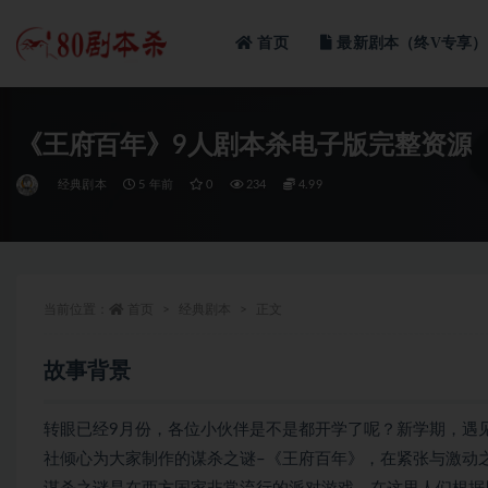
首页
最新剧本（终V专享）
全部
《王府百年》9人剧本杀电子版完整资源
经典剧本
5 年前
0
234
4.99
当前位置：
首页
经典剧本
正文
故事背景
转眼已经9月份，各位小伙伴是不是都开学了呢？新学期，遇
社倾心为大家制作的谋杀之谜–《王府百年》，在紧张与激动