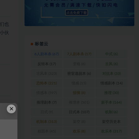
们也
小伙
标签云
6人剧本杀
(67)
7人剧本杀
(17)
中式
(6)
反转本
(17)
变格
(6)
古风
(6)
古风本
(323)
密室逃脱本
(6)
对抗本
(33)
恐怖本
(221)
情感
(15)
情感剧本
(14)
情感本
(597)
惊悚
(8)
推理
(30)
推理剧本
(7)
推理本
(501)
新手本
(164)
×
日式
(9)
日式本
(107)
机制
(6)
机制本
(313)
架空
(8)
架空历史本
(102)
校园本
(45)
欢乐
(8)
欢乐本
(317)