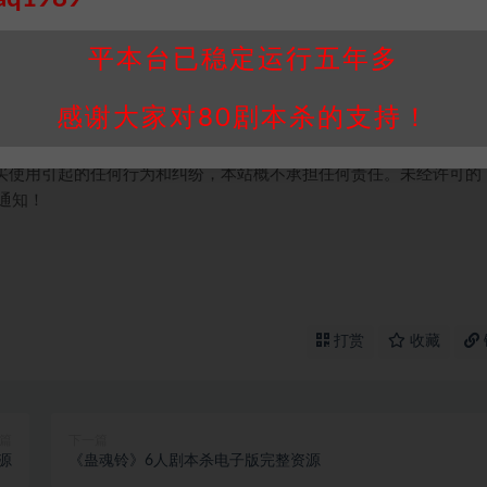
个人整理而来，仅供学习研究使用，请勿用于商业用途!任何人访问、
并同意受本条约约束，并遵守所有适用的法律法规。
平本台已稳定运行五年多
属于机关版权或权利人。如有侵权，请发邮件通知并提供相关证实资
我们将会在三天内下架相关剧本攻略。
感谢大家对80剧本杀的支持！
，本站积分为本站收取的赞助费，用于本站整理资料的时间成本及网
买使用引起的任何行为和纠纷，本站概不承担任何责任。未经许可的
通知！
打赏
收藏
篇
下一篇
源
《蛊魂铃》6人剧本杀电子版完整资源