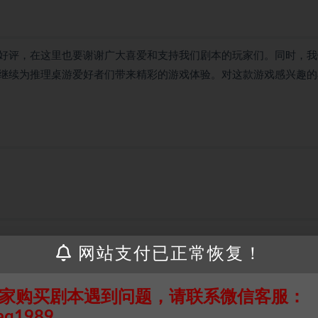
好评，在这里也要谢谢广大喜爱和支持我们剧本的玩家们。同时，我
继续为推理桌游爱好者们带来精彩的游戏体验。对这款游戏感兴趣的
网站支付已正常恢复！
家购买剧本遇到问题，请联系微信客服：
接请联系客服补发！！！网盘不限速下载神器→
点此下载
←
aq1989