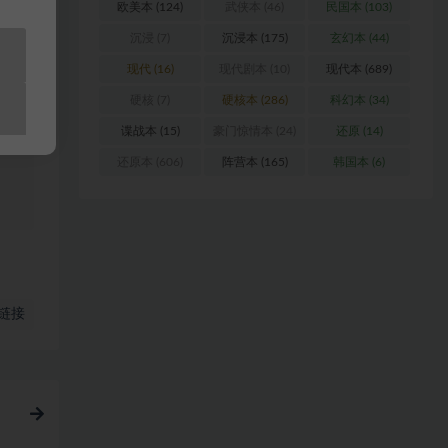
浏
欧美本
(124)
武侠本
(46)
民国本
(103)
沉浸
(7)
沉浸本
(175)
玄幻本
(44)
料
现代
(16)
现代剧本
(10)
现代本
(689)
硬核
(7)
硬核本
(286)
科幻本
(34)
站
谍战本
(15)
豪门惊情本
(24)
还原
(14)
还原本
(606)
阵营本
(165)
韩国本
(6)
链接