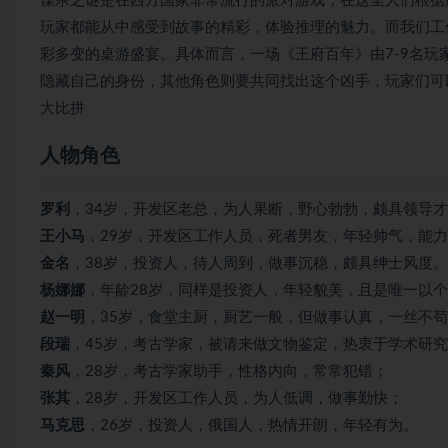
谋杀之谜是在西方国家非常流行的派对游戏，在这里人们根据
玩家都能从中感受到故事的精彩，体验推理的魅力。而我们工
彩多变的桌游盛宴。具体而言，一场《王府百年》由7-9名
隐藏自己的身份，其他角色则要共同找出这个凶手，玩家们可
大比拼
人物角色
罗利
，34岁，开发区老总，为人果断，野心勃勃，颇具领导
王小马
，29岁，开发区工作人员，死者男友，年轻帅气，能
金名
，38岁，投资人，待人周到，做事沉稳，颇具绅士风度。
杨娜娜
，年龄28岁，同样是投资人，年轻貌美，且是唯一以
赵一明
，35岁，食堂主厨，厨艺一般，但做事认真，一丝不
段瑞
，45岁，考古学家，被请来做文物鉴定，热衷于学术研
秦风
，28岁，考古学家助手，性格内向，常常犯错；
张其
，28岁，开发区工作人员，为人低调，做事勤快；
马克思
，26岁，投资人，俄国人，热情开朗，年轻有为。