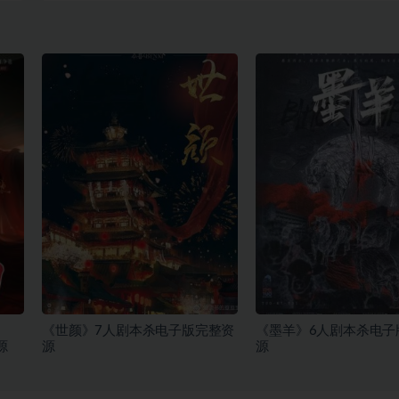
《世颜》7人剧本杀电子版完整资
《墨羊》6人剧本杀电子
源
源
源