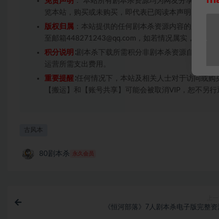
免责声明
： 本站所有剧本杀资源均为网友分享投稿+
览本站，购买或未购买，即代表已阅读本声明，理解
版权归属
：本站提供的任何剧本杀资源内容的版权均
至邮箱448271243@qq.com，如若情况属实，
积分说明
∶剧本杀下载所需积分非剧本杀资源自身价值
运营所需支出费用。
重要提醒
∶任何情况下，本站及相关人士对于访问或购
【搬运】和【账号共享】可能会被取消VIP，恕不另行
古风本
80剧本杀
永久会员
上一
《恒河部落》7人剧本杀电子版完整资