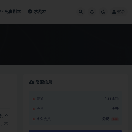
免费剧本
求剧本
登录
资源信息
普通
4.99金币
会员
免费
过个
永久会员
免费
推荐
，不