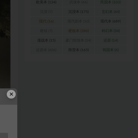
欧美本
(124)
武侠本
(46)
民国本
(103)
沉浸
(7)
沉浸本
(175)
玄幻本
(44)
现代
(16)
现代剧本
(10)
现代本
(689)
硬核
(7)
硬核本
(286)
科幻本
(34)
谍战本
(15)
豪门惊情本
(24)
还原
(14)
还原本
(606)
阵营本
(165)
韩国本
(6)
×