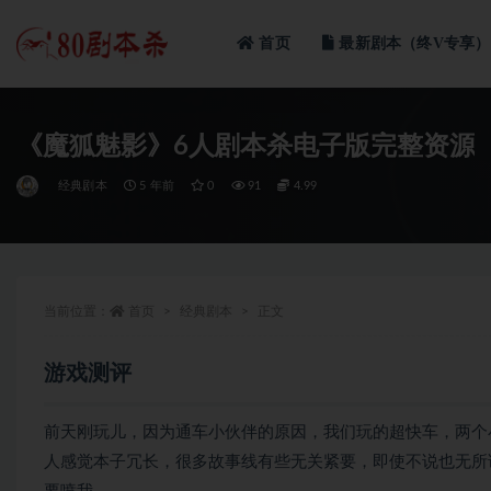
首页
最新剧本（终V专享）
全部
《魔狐魅影》6人剧本杀电子版完整资源
经典剧本
5 年前
0
91
4.99
当前位置：
首页
经典剧本
正文
游戏测评
前天刚玩儿，因为通车小伙伴的原因，我们玩的超快车，两个
人感觉本子冗长，很多故事线有些无关紧要，即使不说也无所