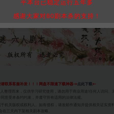
平本台已稳定运行五年多
感谢大家对80剧本杀的支持！
接请联系客服补发！！！网盘不限速下载神器→
点此下载
←
个人整理而来，仅供学习研究使用，请勿用于商业用途!任何人访问、
并同意受本条约约束，并遵守所有适用的法律法规。
属于机关版权或权利人。如有侵权，请发邮件通知并提供相关证实资
我们将会在三天内下架相关剧本攻略。