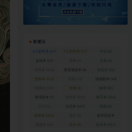
标签云
6人剧本杀
(67)
7人剧本杀
(17)
中式
(6)
反转本
(17)
变格
(6)
古风
(6)
古风本
(323)
密室逃脱本
(6)
对抗本
(33)
恐怖本
(221)
情感
(15)
情感剧本
(14)
情感本
(597)
惊悚
(8)
推理
(30)
推理剧本
(7)
推理本
(501)
新手本
(164)
日式
(9)
日式本
(107)
机制
(6)
机制本
(313)
架空
(8)
架空历史本
(102)
校园本
(45)
欢乐
(8)
欢乐本
(317)