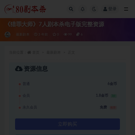
登录
全部
《猎罪大师》7人剧本杀电子版完整资源
最新剧本
3 年前
0
99
6
当前位置：
首页
最新剧本
正文
资源信息
普通
6金币
会员
1.8金币
3折
永久会员
免费
推荐
立即购买