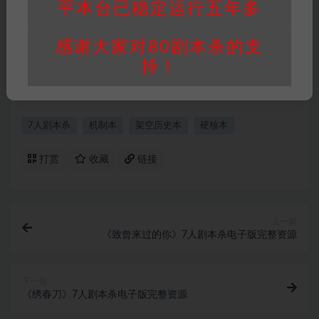
平本台已稳定运行五年多
重要提醒
∶任何情况下，本站及相关人士对于访
问或购买使用引起的任何行为和纠纷，本站概不
感谢大家对80剧本杀的支
承担任何责任。未经许可的【搬运】和【账号共
持！
享】可能会被取消VIP，恕不另行通知！
7人剧本杀
机制本
架空历史本
硬核本
打赏
收藏
链接
上一篇
《致曾来过的你》7人剧本杀电子版完整资源
下一篇
《绣春刀》7人剧本杀电子版完整资源