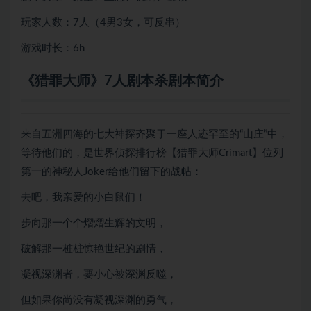
玩家人数：7人（4男3女，可反串）
游戏时长：6h
《猎罪大师》7人剧本杀剧本简介
来自五洲四海的七大神探齐聚于一座人迹罕至的“山庄”中，
等待他们的，是世界侦探排行榜【猎罪大师Crimart】位列
第一的神秘人Joker给他们留下的战帖：
去吧，我亲爱的小白鼠们！
步向那一个个熠熠生辉的文明，
破解那一桩桩惊艳世纪的剧情，
凝视深渊者，要小心被深渊反噬，
但如果你尚没有凝视深渊的勇气，