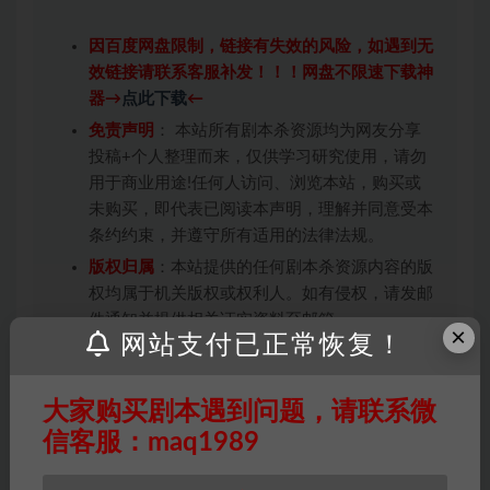
因百度网盘限制，链接有失效的风险，如遇到无
效链接请联系客服补发！！！网盘不限速下载神
器→
点此下载
←
免责声明
： 本站所有剧本杀资源均为网友分享
投稿+个人整理而来，仅供学习研究使用，请勿
用于商业用途!任何人访问、浏览本站，购买或
未购买，即代表已阅读本声明，理解并同意受本
条约约束，并遵守所有适用的法律法规。
版权归属
：本站提供的任何剧本杀资源内容的版
权均属于机关版权或权利人。如有侵权，请发邮
件通知并提供相关证实资料至邮箱
×
网站支付已正常恢复！
448271243@qq.com，如若情况属实，我们将
会在三天内下架相关剧本攻略。
积分说明
∶剧本杀下载所需积分非剧本杀资源自
大家购买剧本遇到问题，请联系微
身价值，本站积分为本站收取的赞助费，用于本
信客服：maq1989
站整理资料的时间成本及网站运营所需支出费
用。