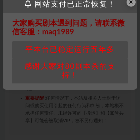
×
网站支付已正常恢复！
用于商业用途!任何人访问、浏览本站，购买或
未购买，即代表已阅读本声明，理解并同意受本
条约约束，并遵守所有适用的法律法规。
大家购买剧本遇到问题，请联系微
版权归属
：本站提供的任何剧本杀资源内容的版
信客服：maq1989
权均属于机关版权或权利人。如有侵权，请发邮
件通知并提供相关证实资料至邮箱
平本台已稳定运行五年多
448271243@qq.com，如若情况属实，我们将
会在三天内下架相关剧本攻略。
感谢大家对80剧本杀的支
积分说明
∶剧本杀下载所需积分非剧本杀资源自
持！
身价值，本站积分为本站收取的赞助费，用于本
站整理资料的时间成本及网站运营所需支出费
用。
重要提醒
∶任何情况下，本站及相关人士对于访
问或购买使用引起的任何行为和纠纷，本站概不
承担任何责任。未经许可的【搬运】和【账号共
享】可能会被取消VIP，恕不另行通知！