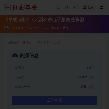
登录
全部
《黎明谍影》7人剧本杀电子版完整资源
最新剧本
3 年前
0
160
6
当前位置：
首页
最新剧本
正文
资源信息
普通
6金币
会员
1.8金币
3折
永久会员
免费
推荐
立即购买