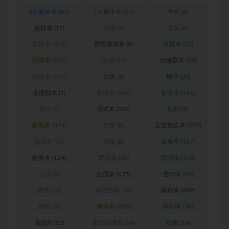
6人剧本杀
(67)
7人剧本杀
(17)
中式
(6)
反转本
(17)
变格
(6)
古风
(6)
古风本
(323)
密室逃脱本
(6)
对抗本
(33)
恐怖本
(221)
情感
(15)
情感剧本
(14)
情感本
(597)
惊悚
(8)
推理
(30)
推理剧本
(7)
推理本
(501)
新手本
(164)
日式
(9)
日式本
(107)
机制
(6)
机制本
(313)
架空
(8)
架空历史本
(102)
校园本
(45)
欢乐
(8)
欢乐本
(317)
欧美本
(124)
武侠本
(46)
民国本
(103)
沉浸
(7)
沉浸本
(175)
玄幻本
(44)
现代
(16)
现代剧本
(10)
现代本
(689)
硬核
(7)
硬核本
(286)
科幻本
(34)
谍战本
(15)
豪门惊情本
(24)
还原
(14)