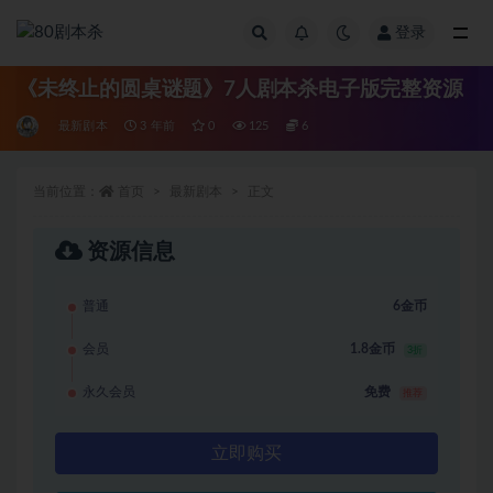
登录
全部
《未终止的圆桌谜题》7人剧本杀电子版完整资源
最新剧本
3 年前
0
125
6
当前位置：
首页
最新剧本
正文
资源信息
普通
6金币
会员
1.8金币
3折
永久会员
免费
推荐
立即购买