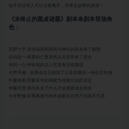
似乎并没有人可以活着离开，并带走故事的真相！
《未终止的圆桌谜题》剧本杀剧本登场角
色：
宫野十平:当寺庙里的和尚与神社的巫女有了秘密
佐伯谷一:疼爱的亡妻竟然从天堂寄来了思念
仲间一心:钟表馆的主人究竟有没有撒谎
七野寻濑︰如果在生日收到了人生的最后一份生日礼物
中森裕美:同窗多年的闺蜜为何做出如此决定
伊藤天意:因为失去了什么才会选择远走他乡
今井野修:距离真相为何永远都近在咫尺却遥不可及.