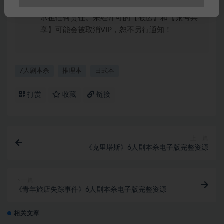
问或购买使用引起的任何行为和纠纷，本站概不
承担任何责任。未经许可的【搬运】和【账号共
享】可能会被取消VIP，恕不另行通知！
7人剧本杀
推理本
日式本
打赏
收藏
链接
上一篇
《克里塔斯》6人剧本杀电子版完整资源
下一篇
《青年旅店失踪事件》6人剧本杀电子版完整资源
相关文章