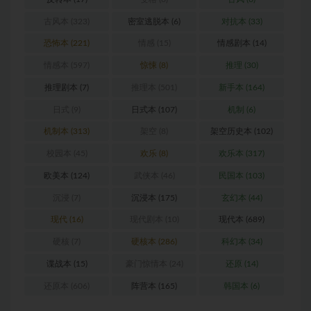
古风本
(323)
密室逃脱本
(6)
对抗本
(33)
恐怖本
(221)
情感
(15)
情感剧本
(14)
情感本
(597)
惊悚
(8)
推理
(30)
推理剧本
(7)
推理本
(501)
新手本
(164)
日式
(9)
日式本
(107)
机制
(6)
机制本
(313)
架空
(8)
架空历史本
(102)
校园本
(45)
欢乐
(8)
欢乐本
(317)
欧美本
(124)
武侠本
(46)
民国本
(103)
沉浸
(7)
沉浸本
(175)
玄幻本
(44)
现代
(16)
现代剧本
(10)
现代本
(689)
硬核
(7)
硬核本
(286)
科幻本
(34)
谍战本
(15)
豪门惊情本
(24)
还原
(14)
还原本
(606)
阵营本
(165)
韩国本
(6)