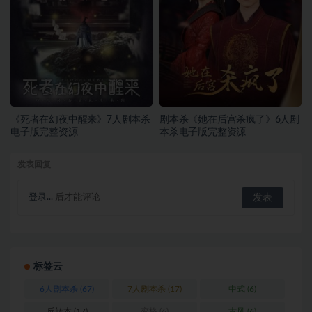
《死者在幻夜中醒来》7人剧本杀
剧本杀《她在后宫杀疯了》6人剧
电子版完整资源
本杀电子版完整资源
发表回复
登录...
后才能评论
标签云
6人剧本杀
(67)
7人剧本杀
(17)
中式
(6)
反转本
(17)
变格
(6)
古风
(6)