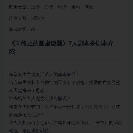
剧本类型：城限、日式、推理、本格、硬核
玩家人数：5男2女
游戏时长：6h
《未终止的圆桌谜题》7人剧本杀剧本介
绍：
东京发生亡者复活杀人的离奇事件！
当寺庙里的和尚与神社的巫女有了秘密；疼爱的亡妻竟然
从天堂寄来了思念；
钟表馆的主人究竟有没有撒谎？
如果在生日收到了人生最后一份礼物；因为失去了什么才
会选择远走他乡？
距离真相为何永远都近在咫尺却遥不可及……未终止的圆桌
谜题，早已虚位以待。