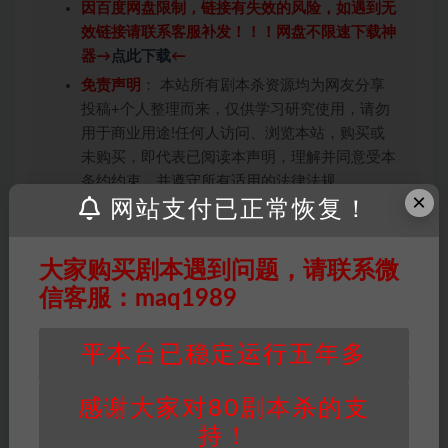
因百度网盘限制，链接有失效的风险，如遇到无
效链接请联系客服补发！！！网盘不限速下载神
器→
点此下载
←
免责声明
： 本站所有剧本杀资源均为网友分享
投稿+个人整理而来，仅供学习研究使用，请勿
用于商业用途!任何人访问、浏览本站，购买或
未购买，即代表已阅读本声明，理解并同意受本
条约约束，并遵守所有适用的法律法规。
×
网站支付已正常恢复！
版权归属
：本站提供的任何剧本杀资源内容的版
权均属于机关版权或权利人。如有侵权，请发邮
件通知并提供相关证实资料至邮箱
大家购买剧本遇到问题，请联系微
448271243@qq.com，如若情况属实，我们将
信客服：maq1989
会在三天内下架相关剧本攻略。
积分说明
∶剧本杀下载所需积分非剧本杀资源自
平本台已稳定运行五年多
身价值，本站积分为本站收取的赞助费，用于本
站整理资料的时间成本及网站运营所需支出费
感谢大家对80剧本杀的支
用。
持！
重要提醒
∶任何情况下，本站及相关人士对于访