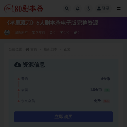
登录
全部
《孝里藏刀》6人剧本杀电子版完整资源
最新剧本
3 年前
0
140
6
当前位置：
首页
最新剧本
正文
资源信息
普通
6金币
会员
1.8金币
3折
永久会员
免费
推荐
立即购买