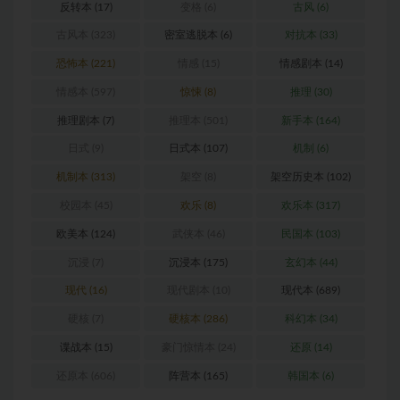
反转本
(17)
变格
(6)
古风
(6)
古风本
(323)
密室逃脱本
(6)
对抗本
(33)
恐怖本
(221)
情感
(15)
情感剧本
(14)
情感本
(597)
惊悚
(8)
推理
(30)
推理剧本
(7)
推理本
(501)
新手本
(164)
日式
(9)
日式本
(107)
机制
(6)
机制本
(313)
架空
(8)
架空历史本
(102)
校园本
(45)
欢乐
(8)
欢乐本
(317)
欧美本
(124)
武侠本
(46)
民国本
(103)
沉浸
(7)
沉浸本
(175)
玄幻本
(44)
现代
(16)
现代剧本
(10)
现代本
(689)
硬核
(7)
硬核本
(286)
科幻本
(34)
谍战本
(15)
豪门惊情本
(24)
还原
(14)
还原本
(606)
阵营本
(165)
韩国本
(6)