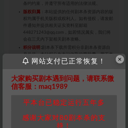
条约约束，并遵守所有适用的法律法规。
版权归属
：本站提供的任何剧本杀资源内容的版
权均属于机关版权或权利人。如有侵权，请发邮
件通知并提供相关证实资料至邮箱
448271243@qq.com，如若情况属实，我们将
会在三天内下架相关剧本攻略。
积分说明
∶剧本杀下载所需积分非剧本杀资源自
身价值，本站积分为本站收取的赞助费，用于本
×
网站支付已正常恢复！
站整理资料的时间成本及网站运营所需支出费
用。
重要提醒
∶任何情况下，本站及相关人士对于访
大家购买剧本遇到问题，请联系微
问或购买使用引起的任何行为和纠纷，本站概不
信客服：maq1989
承担任何责任。未经许可的【搬运】和【账号共
享】可能会被取消VIP，恕不另行通知！
平本台已稳定运行五年多
感谢大家对80剧本杀的支
欢乐本
民国本
还原本
持！