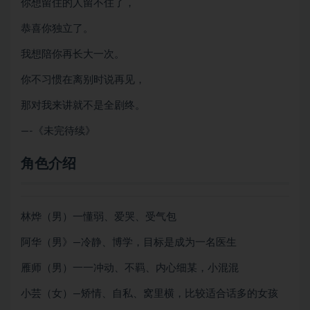
你想留住的人留不住了，
恭喜你独立了。
我想陪你再长大一次。
你不习惯在离别时说再见，
那对我来讲就不是全剧终。
—-《未完待续》
角色介绍
林烨（男）一懂弱、爱哭、受气包
阿华（男》—冷静、博学，目标是成为一名医生
雁师（男）一一冲动、不羁、内心细某，小混混
小芸（女）—矫情、自私、窝里横，比较适合话多的女孩