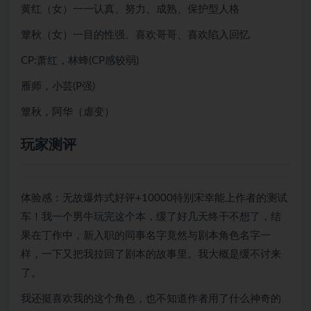
黄红（女）一一认真、努力、成熟、保护型人格
簟秋（女）一目的性强、喜欢哥哥、喜欢陷入回忆
CP:萧红，林蜂(CP感较弱)
雁师，小芸(P强)
簟秋，阿华（虐变）
玩家测评
体验感：无故爆炸式好评+10000特别宋幸能上作者的测试
车！我一个男牛玩完这个本，缓了好几天终干不想了，结
果在丁作中，新入职的同事名字竟然与剧本角色名字一
样，一下又把我拉回了剧本的故事里。我大概是缓不讨来
了。
我还挺喜欢我的这个角色，也不知道作者用了什么神奇的