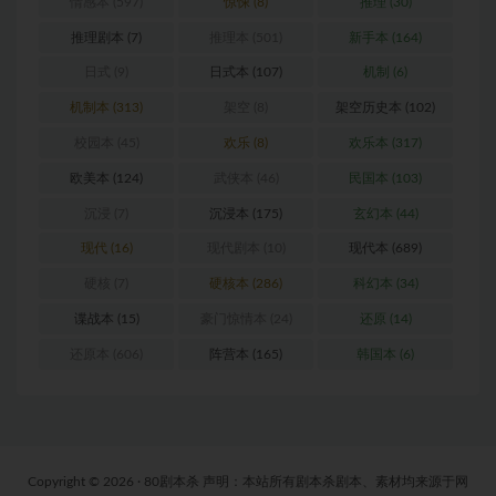
情感本
(597)
惊悚
(8)
推理
(30)
推理剧本
(7)
推理本
(501)
新手本
(164)
日式
(9)
日式本
(107)
机制
(6)
机制本
(313)
架空
(8)
架空历史本
(102)
校园本
(45)
欢乐
(8)
欢乐本
(317)
欧美本
(124)
武侠本
(46)
民国本
(103)
沉浸
(7)
沉浸本
(175)
玄幻本
(44)
现代
(16)
现代剧本
(10)
现代本
(689)
硬核
(7)
硬核本
(286)
科幻本
(34)
谍战本
(15)
豪门惊情本
(24)
还原
(14)
还原本
(606)
阵营本
(165)
韩国本
(6)
Copyright © 2026 · 80剧本杀 声明：本站所有剧本杀剧本、素材均来源于网