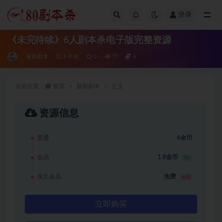
登录
全部
《未完待续》6人剧本杀电子版完整资源
最新剧本
3 年前
0
77
6
当前位置：
首页
最新剧本
正文
资源信息
普通
6金币
会员
1.8金币
3折
永久会员
免费
推荐
立即购买