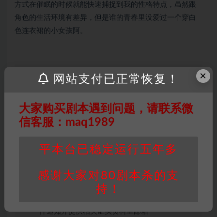
方式在催眠的时候就能快速捕捉到我的性格特点，虽然跟
角色的生活环境有差异，但是谁的青春里没爱过一个穿白
色连衣裙的小女孩阿。
×
网站支付已正常恢复！
因百度网盘限制，链接有失效的风险，如遇到无
效链接请联系客服补发！！！网盘不限速下载神
大家购买剧本遇到问题，请联系微
器→
点此下载
←
信客服：maq1989
免责声明
： 本站所有剧本杀资源均为网友分享
投稿+个人整理而来，仅供学习研究使用，请勿
平本台已稳定运行五年多
用于商业用途!任何人访问、浏览本站，购买或
未购买，即代表已阅读本声明，理解并同意受本
感谢大家对80剧本杀的支
条约约束，并遵守所有适用的法律法规。
持！
版权归属
：本站提供的任何剧本杀资源内容的版
权均属于机关版权或权利人。如有侵权，请发邮
件通知并提供相关证实资料至邮箱