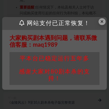
用。
重要提醒
∶任何情况下，本站及相关人士对于访
问或购买使用引起的任何行为和纠纷，本站概不
承担任何责任。未经许可的【搬运】和【账号共
×
网站支付已正常恢复！
享】可能会被取消VIP，恕不另行通知！
大家购买剧本遇到问题，请联系微
信客服：maq1989
古风本
打赏
收藏
链接
平本台已稳定运行五年多
感谢大家对80剧本杀的支
持！
上一篇
《红楼梦中人》5至6人剧本杀电子版完整资源
下一篇
《金陵风云》9至10人剧本杀电子版完整资源