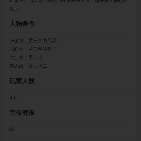
亡事件。四人看上去都与死者关系不浅，却好像又都心怀
鬼胎……
人物角色
张金银，孟三春的兄弟。
张红生，孟三春的妻子。
洪江水，男，小二
蔡思娘，女，小二
玩家人数
4人
宣传海报