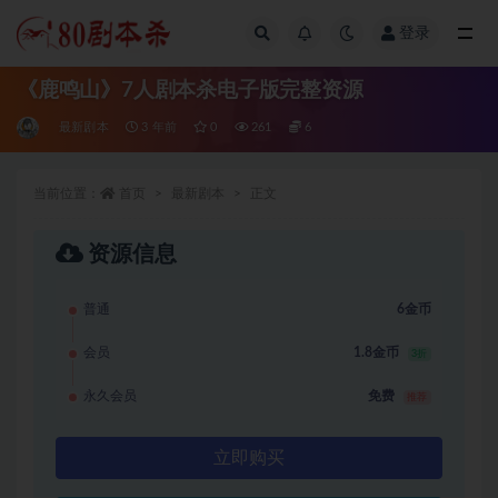
登录
全部
《鹿鸣山》7人剧本杀电子版完整资源
最新剧本
3 年前
0
261
6
当前位置：
首页
最新剧本
正文
资源信息
普通
6金币
会员
1.8金币
3折
永久会员
免费
推荐
立即购买