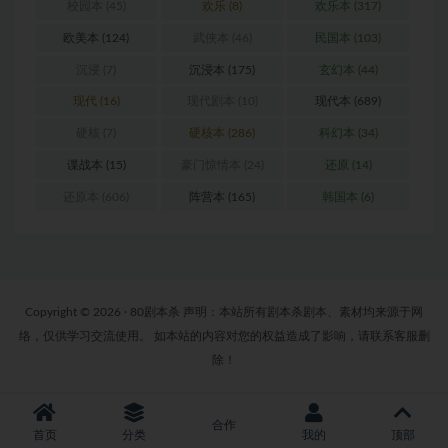
校园本
(45)
欢乐
(8)
欢乐本
(317)
欧美本
(124)
武侠本
(46)
民国本
(103)
沉浸
(7)
沉浸本
(175)
玄幻本
(44)
现代
(16)
现代剧本
(10)
现代本
(689)
硬核
(7)
硬核本
(286)
科幻本
(34)
谍战本
(15)
豪门惊情本
(24)
还原
(14)
还原本
(606)
阵营本
(165)
韩国本
(6)
Copyright © 2026 · 80剧本杀 声明：本站所有剧本杀剧本、素材均来源于网
络，仅供学习交流使用。 如本站的内容对您的权益造成了影响，请联系客服删
除！
合作
首页
分类
我的
顶部