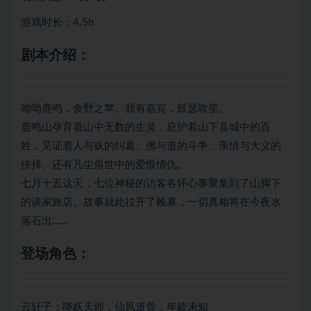
游戏时长：4.5h
剧本介绍：
呦呦鹿鸣，食野之苹。我有嘉宾，鼓瑟吹笙。
鹿鸣山孕育着山中无数的生灵，庇护着山下县城中的百
姓，见证着人与妖的纠葛、佛与道的斗争、亲情与大义的
抉择、还有凡尘俗世中的爱恨情仇。
七月十五这天，七位神秘的访客各怀心事聚集到了山脚下
的谈家旅店。故事就此拉开了帷幕，一切真相将在今夜水
落石出……
登场角色：
云轩子：降妖天师，仙风道骨，年龄未知