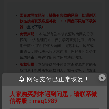
因百度网盘限制，链接有失效的风险，如遇到无
效链接请联系客服补发！！！网盘不限速下载神
器→
点此下载
←
免责声明
： 本站所有剧本杀资源均为网友分享
投稿+个人整理而来，仅供学习研究使用，请勿
用于商业用途!任何人访问、浏览本站，购买或
未购买，即代表已阅读本声明，理解并同意受本
条约约束，并遵守所有适用的法律法规。
版权归属
：本站提供的任何剧本杀资源内容的版
权均属于机关版权或权利人。如有侵权，请发邮
×
件通知并提供相关证实资料至邮箱
网站支付已正常恢复！
448271243@qq.com，如若情况属实，我们将
会在三天内下架相关剧本攻略。
大家购买剧本遇到问题，请联系微
积分说明
∶剧本杀下载所需积分非剧本杀资源自
信客服：maq1989
身价值，本站积分为本站收取的赞助费，用于本
站整理资料的时间成本及网站运营所需支出费