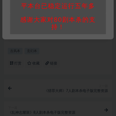
用。
平本台已稳定运行五年多
重要提醒
∶任何情况下，本站及相关人士对于访
问或购买使用引起的任何行为和纠纷，本站概不
感谢大家对80剧本杀的支
承担任何责任。未经许可的【搬运】和【账号共
持！
享】可能会被取消VIP，恕不另行通知！
古风本
玄幻本
打赏
收藏
链接
上一篇
《猎罪大师》7人剧本杀电子版完整资源
下一篇
《乱神志耀斑》8人剧本杀电子版完整资源