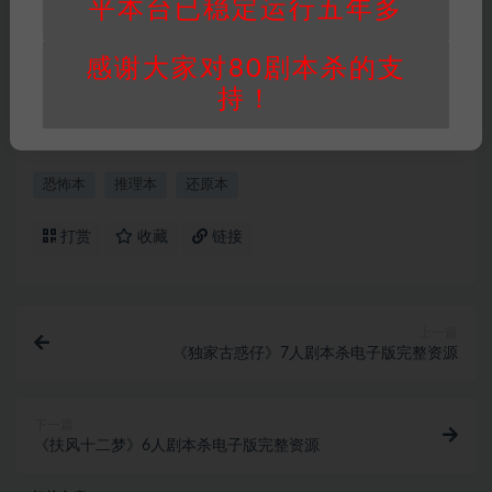
平本台已稳定运行五年多
重要提醒
∶任何情况下，本站及相关人士对于访
问或购买使用引起的任何行为和纠纷，本站概不
感谢大家对80剧本杀的支
承担任何责任。未经许可的【搬运】和【账号共
持！
享】可能会被取消VIP，恕不另行通知！
恐怖本
推理本
还原本
打赏
收藏
链接
上一篇
《独家古惑仔》7人剧本杀电子版完整资源
下一篇
《扶风十二梦》6人剧本杀电子版完整资源