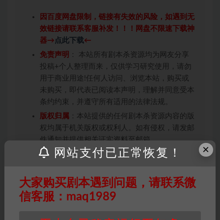
因百度网盘限制，链接有失效的风险，如遇到无
效链接请联系客服补发！！！网盘不限速下载神
器→
点此下载
←
免责声明
： 本站所有剧本杀资源均为网友分享
投稿+个人整理而来，仅供学习研究使用，请勿
用于商业用途!任何人访问、浏览本站，购买或
未购买，即代表已阅读本声明，理解并同意受本
条约约束，并遵守所有适用的法律法规。
版权归属
：本站提供的任何剧本杀资源内容的版
权均属于机关版权或权利人。如有侵权，请发邮
件通知并提供相关证实资料至邮箱
×
网站支付已正常恢复！
448271243@qq.com，如若情况属实，我们将
会在三天内下架相关剧本攻略。
积分说明
∶剧本杀下载所需积分非剧本杀资源自
大家购买剧本遇到问题，请联系微
身价值，本站积分为本站收取的赞助费，用于本
信客服：maq1989
站整理资料的时间成本及网站运营所需支出费
用。