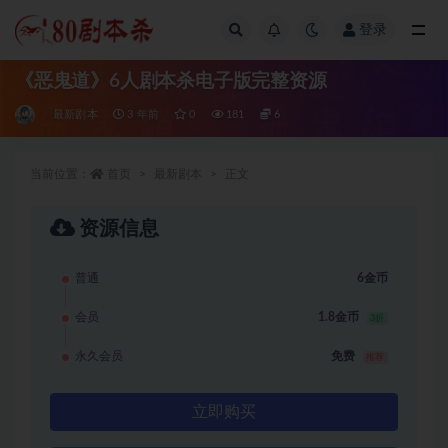
登录
全部
《恶鬼道》6人剧本杀电子版完整资源
最新剧本
3 年前
0
181
6
当前位置：
首页
最新剧本
正文
资源信息
普通
6金币
会员
1.8金币
3折
永久会员
免费
推荐
立即购买