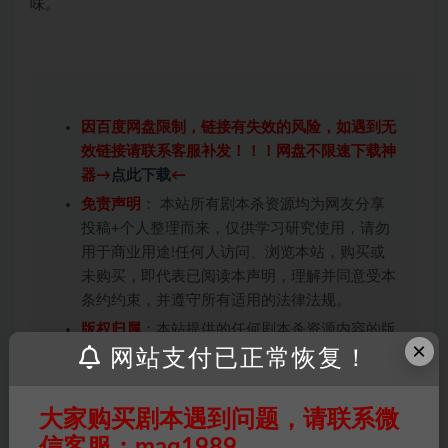
味。
因百度网盘限制，链接有失效的风险，如遇到无
效链接请联系客服补发！！！网盘不限速下载神
器→
点此下载
←
免责声明
： 本站所有剧本杀资源均为网友分享
投稿+个人整理而来，仅供学习研究使用，请勿
用于商业用途!任何人访问、浏览本站，购买或
未购买，即代表已阅读本声明，理解并同意受本
条约约束，并遵守所有适用的法律法规。
版权归属
：本站提供的任何剧本杀资源内容的版
×
权均属于机关版权或权利人。如有侵权，请发邮
网站支付已正常恢复！
件通知并提供相关证实资料至邮箱
448271243@qq.com，如若情况属实，我们将
大家购买剧本遇到问题，请联系微
会在三天内下架相关剧本攻略。
信客服：maq1989