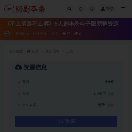
登录
全部
《不止清晨不止雾》6人剧本杀电子版完整资源
最新剧本
3 年前
0
97
6
当前位置：
首页
最新剧本
正文
资源信息
普通
6金币
会员
1.8金币
3折
永久会员
免费
推荐
立即购买