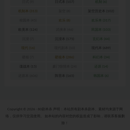
日式
(9)
日式本
(107)
机制
(6)
机制本
(313)
架空
(8)
架空历史本
(102)
校园本
(45)
欢乐
(8)
欢乐本
(317)
欧美本
(124)
武侠本
(46)
民国本
(103)
沉浸
(7)
沉浸本
(175)
玄幻本
(44)
现代
(16)
现代剧本
(10)
现代本
(689)
硬核
(7)
硬核本
(286)
科幻本
(34)
谍战本
(15)
豪门惊情本
(24)
还原
(14)
还原本
(606)
阵营本
(165)
韩国本
(6)
Copyright © 2026 · 80剧本杀 声明：本站所有剧本杀剧本、素材均来源于网
络，仅供学习交流使用。 如本站的内容对您的权益造成了影响，请联系客服删
除！