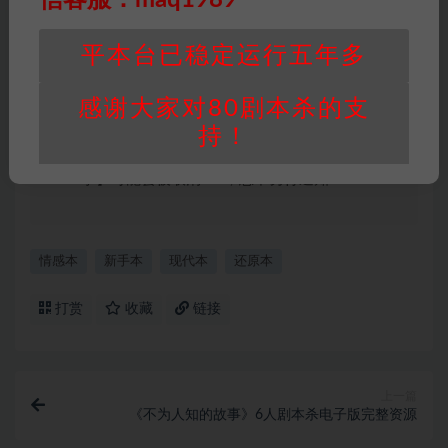
积分说明
∶剧本杀下载所需积分非剧本杀资源自
身价值，本站积分为本站收取的赞助费，用于本
平本台已稳定运行五年多
站整理资料的时间成本及网站运营所需支出费
用。
感谢大家对80剧本杀的支
重要提醒
∶任何情况下，本站及相关人士对于访
问或购买使用引起的任何行为和纠纷，本站概不
持！
承担任何责任。未经许可的【搬运】和【账号共
享】可能会被取消VIP，恕不另行通知！
情感本
新手本
现代本
还原本
打赏
收藏
链接
上一篇
《不为人知的故事》6人剧本杀电子版完整资源