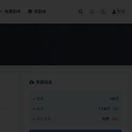
免费剧本
求剧本
登录
资源信息
普通
6金币
会员
1.8金币
3折
永久会员
免费
推荐