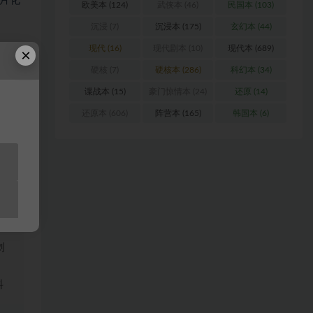
片化
欧美本
(124)
武侠本
(46)
民国本
(103)
沉浸
(7)
沉浸本
(175)
玄幻本
(44)
现代
(16)
现代剧本
(10)
现代本
(689)
×
硬核
(7)
硬核本
(286)
科幻本
(34)
不归
谍战本
(15)
豪门惊情本
(24)
还原
(14)
还原本
(606)
阵营本
(165)
韩国本
(6)
浏
料