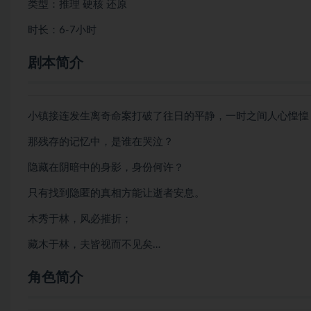
类型：推理 硬核 还原
时长：6-7小时
剧本简介
小镇接连发生离奇命案打破了往日的平静，一时之间人心惶惶
那残存的记忆中，是谁在哭泣？
隐藏在阴暗中的身影，身份何许？
只有找到隐匿的真相方能让逝者安息。
木秀于林，风必摧折；
藏木于林，夫皆视而不见矣…
角色简介