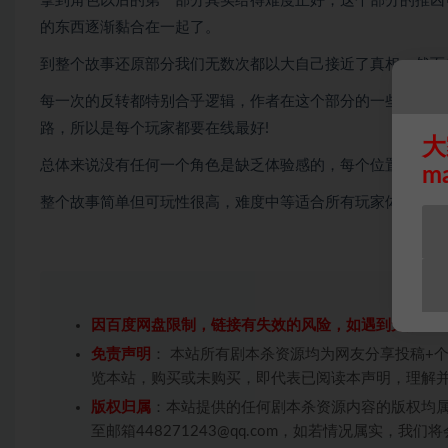
拿到角色以后的第一部分其实给得难度正好，这个部分的推凶
的东西逐渐黏合在一起了。
到整个故事还原部分我们无数次都以大自己接近了真相，然而
每一次的反转都特别合乎逻辑，作者在这个部分的一些小细节
路，所以是每个玩家都要在线最好!
大
总体来说没有任何一个角色是缺乏体验感的，每个位置都很c
m
整个故事简单但可玩性很高，难度中等适合所有玩家体验，相
因百度网盘限制，链接有失效的风险，如遇到无效链
免责声明
： 本站所有剧本杀资源均为网友分享投稿+
览本站，购买或未购买，即代表已阅读本声明，理解
版权归属
：本站提供的任何剧本杀资源内容的版权均
至邮箱448271243@qq.com，如若情况属实，