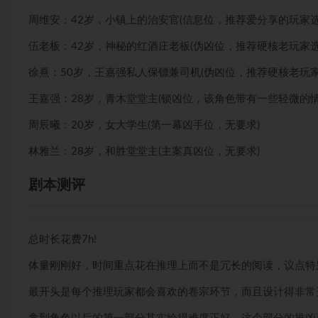
周维安：42岁，小镇上的治安官(信息位，推荐爱分享的玩家选
伍老板：42岁，神秘的红酒庄老板(伪凶位，推荐硬核老玩家选
徐熹：50岁，王嘉强私人保镖兼司机(伪凶位，推荐硬核老玩家
王嘉强：28岁，青木堂堂主(锁凶位，该角色带有一些轻微的
周辰曦：20岁，女大学生(第一幕凶手位，无要求)
林雅兰：28岁，和胜堂堂主(主案真凶位，无要求)
剧本测评
总时长花费7h!
体量刚刚好，时间重点花在推理上而不是冗长的阅读，议点特
最开头是每个推理玩家都会喜欢的卷宗环节，而且设计得非常