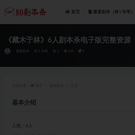
首页
最新剧本（终V专享）
全部
《藏木于林》6人剧本杀电子版完整资源
最新剧本
3 年前
1
155
6
当前位置：
首页
最新剧本
正文
基本介绍
人数：6人