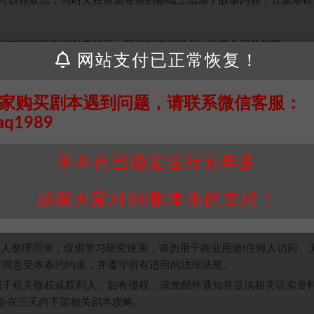
可以很欢乐，同时又在前面卷宗的基础上增加了故事内容，让原本碎
也有可能离真相越来越远，我们却仍然能盘出非常合理的解释。
网站支付已正常恢复！
描写得特别好，不要错过本内任何一个点，不然可能会带着整车走向
家购买剧本遇到问题，请联系微信客服：
！大家都有很多细节的点设计在本内。
aq1989
信大家只要愿意去推都能够获得很不错的游戏！
平本台已稳定运行五年多
感谢大家对80剧本杀的支持！
接请联系客服补发！！！网盘不限速下载神器→
点此下载
←
个人整理而来，仅供学习研究使用，请勿用于商业用途!任何人访问、
并同意受本条约约束，并遵守所有适用的法律法规。
属于机关版权或权利人。如有侵权，请发邮件通知并提供相关证实资
我们将会在三天内下架相关剧本攻略。