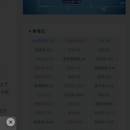
标签云
6人剧本杀
(67)
7人剧本杀
(17)
中式
(6)
反转本
(17)
变格
(6)
古风
(6)
古风本
(323)
密室逃脱本
(6)
对抗本
(33)
恐怖本
(221)
情感
(15)
情感剧本
(14)
情感本
(597)
惊悚
(8)
推理
(30)
入了
推理剧本
(7)
推理本
(501)
新手本
(164)
6个玩
日式
(9)
日式本
(107)
机制
(6)
机制本
(313)
架空
(8)
架空历史本
在于
(102)
校园本
(45)
欢乐
(8)
欢乐本
(317)
按头
×
欧美本
(124)
武侠本
(46)
民国本
(103)