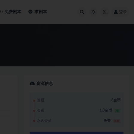
免费剧本
求剧本
登录
资源信息
普通
6金币
会员
1.8金币
3折
永久会员
免费
推荐