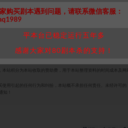
家购买剧本遇到问题，请联系微信客服：
aq1989
接请联系客服补发！！！网盘不限速下载神器→
点此下载
←
平本台已稳定运行五年多
个人整理而来，仅供学习研究使用，请勿用于商业用途!任何人访问、
并同意受本条约约束，并遵守所有适用的法律法规。
感谢大家对80剧本杀的支持！
属于机关版权或权利人。如有侵权，请发邮件通知并提供相关证实资
我们将会在三天内下架相关剧本攻略。
，本站积分为本站收取的赞助费，用于本站整理资料的时间成本及网
买使用引起的任何行为和纠纷，本站概不承担任何责任。未经许可的
通知！