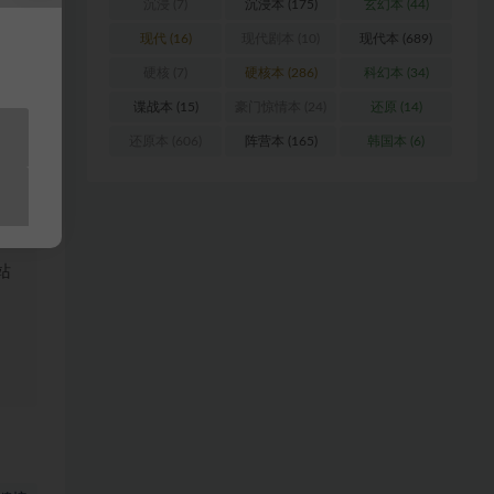
沉浸
(7)
沉浸本
(175)
玄幻本
(44)
现代
(16)
现代剧本
(10)
现代本
(689)
硬核
(7)
硬核本
(286)
科幻本
(34)
谍战本
(15)
豪门惊情本
(24)
还原
(14)
还原本
(606)
阵营本
(165)
韩国本
(6)
浏
料
站