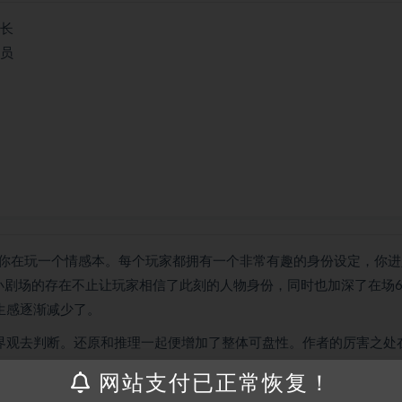
科长
组员
你在玩一个情感本。每个玩家都拥有一个非常有趣的身份设定，你进
小剧场的存在不止让玩家相信了此刻的人物身份，同时也加深了在场
生感逐渐减少了。
世界观去判断。还原和推理一起便增加了整体可盘性。作者的厉害之处
不一样了，完成了剧本的层层反转。而剧本直到很后面，都没有出现
网站支付已正常恢复！
动。