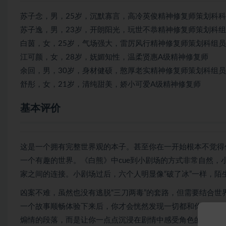
苏子念，男，25岁，沉默寡言，高冷英俊精神修复师策划科
苏子逸，男，23岁，开朗阳光，玩世不恭精神修复师策划科
白茵，女，25岁，气场强大，雷厉风行精神修复师策划科组员
江可颜，女，28岁，妩媚知性，温柔贤惠A级精神修复师
余回，男，30岁，身材健硕，憨厚老实精神修复师策划科组员
舒彤，女，21岁，清纯甜美，娇小可爱A级精神修复师
基本评价
这是一个拥有完整世界观的本子。甚至你在一开始根本不觉得
一个有趣的世界。《白熊》中cue到小剧场的方式非常自然，
家之间的连接。小剧场过后，六个人明显像“破了冰”一样，陌
凶案不难，虽然也没有逃脱“三刀两毒”的套路，但需要结合
一个故事顺畅体验下来后，你才会恍然发现一切都和你想象的
煽情的段落，而是让你一点点沉浸在剧情中感受角色的心理波