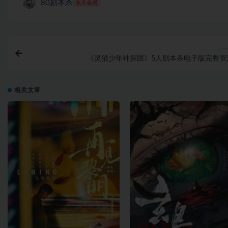
80剧本杀
永久会员
上一
《灵猫少年神探团》5人剧本杀电子版完整资
相关文章