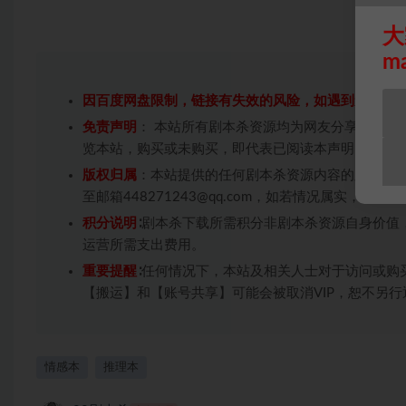
大
m
因百度网盘限制，链接有失效的风险，如遇到无效链
免责声明
： 本站所有剧本杀资源均为网友分享投稿+
览本站，购买或未购买，即代表已阅读本声明，理解
版权归属
：本站提供的任何剧本杀资源内容的版权均
至邮箱448271243@qq.com，如若情况属实，
积分说明
∶剧本杀下载所需积分非剧本杀资源自身价值
运营所需支出费用。
重要提醒
∶任何情况下，本站及相关人士对于访问或购
【搬运】和【账号共享】可能会被取消VIP，恕不另行
情感本
推理本