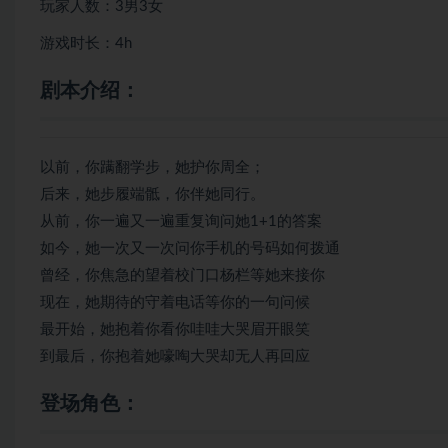
玩家人数：3男3女
游戏时长：4h
剧本介绍：
以前，你蹒翻学步，她护你周全；
后来，她步履端骶，你伴她同行。
从前，你一遍又一遍重复询问她1+1的答案
如今，她一次又一次问你手机的号码如何拨通
曾经，你焦急的望着校门口杨栏等她来接你
现在，她期待的守着电话等你的一句问候
最开始，她抱着你看你哇哇大哭眉开眼笑
到最后，你抱着她嚎啕大哭却无人再回应
登场角色：