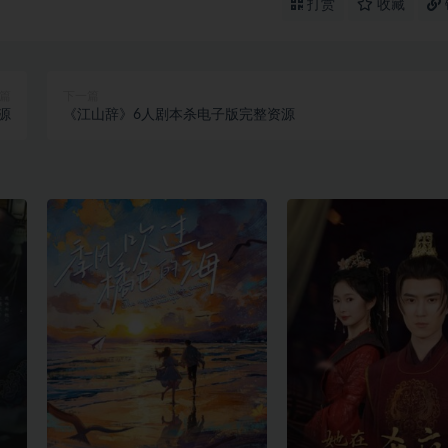
打赏
收藏
篇
下一篇
源
《江山辞》6人剧本杀电子版完整资源