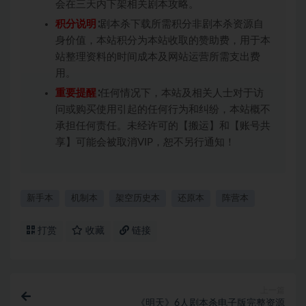
会在三天内下架相关剧本攻略。
积分说明
∶剧本杀下载所需积分非剧本杀资源自
身价值，本站积分为本站收取的赞助费，用于本
站整理资料的时间成本及网站运营所需支出费
用。
重要提醒
∶任何情况下，本站及相关人士对于访
问或购买使用引起的任何行为和纠纷，本站概不
承担任何责任。未经许可的【搬运】和【账号共
享】可能会被取消VIP，恕不另行通知！
新手本
机制本
架空历史本
还原本
阵营本
打赏
收藏
链接
上一篇
《明天》6人剧本杀电子版完整资源