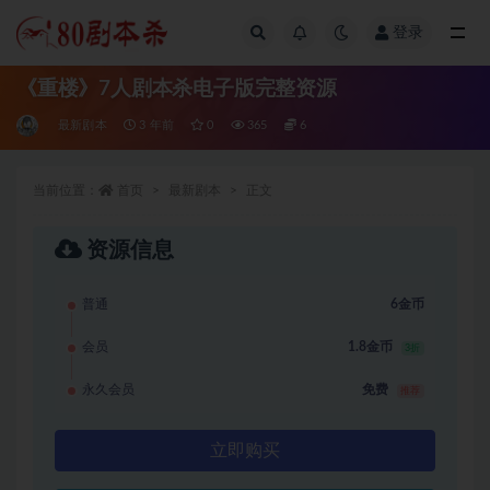
登录
全部
《重楼》7人剧本杀电子版完整资源
最新剧本
3 年前
0
365
6
当前位置：
首页
最新剧本
正文
资源信息
普通
6金币
会员
1.8金币
3折
永久会员
免费
推荐
立即购买