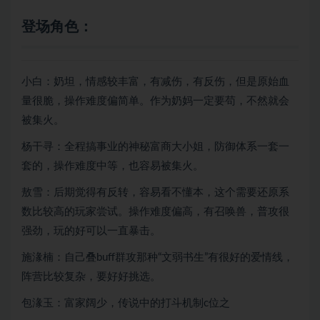
登场角色：
小白：奶坦，情感较丰富，有减伤，有反伤，但是原始血
量很脆，操作难度偏简单。作为奶妈一定要苟，不然就会
被集火。
杨干寻：全程搞事业的神秘富商大小姐，防御体系一套一
套的，操作难度中等，也容易被集火。
敖雪：后期觉得有反转，容易看不懂本，这个需要还原系
数比较高的玩家尝试。操作难度偏高，有召唤兽，普攻很
强劲，玩的好可以一直暴击。
施湪楠：自己叠buff群攻那种“文弱书生”有很好的爱情线，
阵营比较复杂，要好好挑选。
包湪玉：富家阔少，传说中的打斗机制c位之