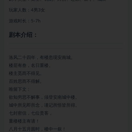
玩家人数：4男3女
游戏时长：5-7h
剧本介绍：
洛风二十四年，有楼忽现安南城。
楼层有叁，名日重楼。
楼主觅而不得见。
百姓思而不得解。
唯留下文：
欲知穷思不解事，须登安南城中楼。
城中所见即所念，谨记所悟皆所得。
七封密信，七位贵客，
重楼楼主有请！
八月十五月圆时，楼中一叙！