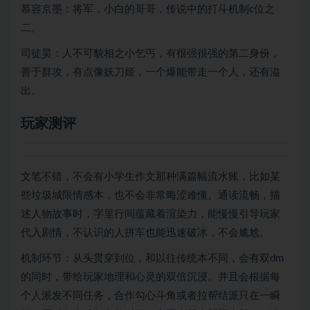
慕容京墨：将军，小白的哥哥，传说中的打斗机制c位之
二。
司徒昊：人不可貌相之小乞丐，有很强很强的第二身份，
善于群攻，有点像妖刀姬，一个爆能带走一个人，还有溢
出。
玩家测评
文笔不错，不会有小学生作文那种满篇幅流水账，比如某
些垃圾城限情感本，也不会非常晦涩难懂。通读流畅，描
述人物故事时，字里行间蕴藏着渲染力，能慢慢引导玩家
代入剧情，不认识的人拼车也能迅速破冰，不会尴尬。
机制环节：从头贯穿到位，和以往传统本不同，会有双dm
的同时，带给玩家地理和心灵的双倍沉浸。并且会根据每
个人派发不同任务，合作勾心斗角或者拉帮结派只在一瞬