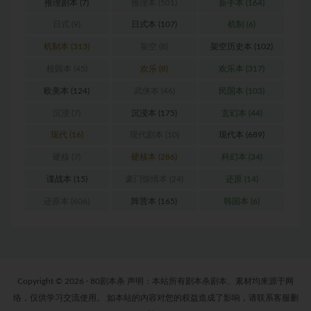
推理剧本
(7)
推理本
(501)
新手本
(164)
日式
(9)
日式本
(107)
机制
(6)
机制本
(313)
架空
(8)
架空历史本
(102)
校园本
(45)
欢乐
(8)
欢乐本
(317)
欧美本
(124)
武侠本
(46)
民国本
(103)
沉浸
(7)
沉浸本
(175)
玄幻本
(44)
现代
(16)
现代剧本
(10)
现代本
(689)
硬核
(7)
硬核本
(286)
科幻本
(34)
谍战本
(15)
豪门惊情本
(24)
还原
(14)
还原本
(606)
阵营本
(165)
韩国本
(6)
Copyright © 2026 · 80剧本杀 声明：本站所有剧本杀剧本、素材均来源于网
络，仅供学习交流使用。 如本站的内容对您的权益造成了影响，请联系客服删