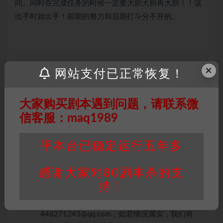
间。同时在完成任务的时候一定要大胆大胆再大胆！！该
出手时就出手！前期的努力和后期打斗分不开的。
×
网站支付已正常恢复！
因百度网盘限制，链接有失效的风险，如遇到无
效链接请联系客服补发！！！网盘不限速下载神
器→
点此下载
←
大家购买剧本遇到问题，请联系微
免责声明
： 本站所有剧本杀资源均为网友分享
信客服：maq1989
投稿+个人整理而来，仅供学习研究使用，请勿
用于商业用途!任何人访问、浏览本站，购买或
平本台已稳定运行五年多
未购买，即代表已阅读本声明，理解并同意受本
条约约束，并遵守所有适用的法律法规。
感谢大家对80剧本杀的支
版权归属
：本站提供的任何剧本杀资源内容的版
持！
权均属于机关版权或权利人。如有侵权，请发邮
件通知并提供相关证实资料至邮箱
448271243@qq.com，如若情况属实，我们将