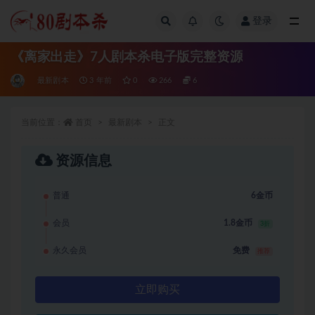
登录
全部
《离家出走》7人剧本杀电子版完整资源
最新剧本
3 年前
0
266
6
当前位置：
首页
最新剧本
正文
资源信息
普通
6金币
会员
1.8金币
3折
永久会员
免费
推荐
立即购买