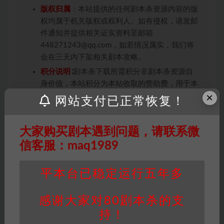
版权归属
：本站提供的任何剧本杀资源内容的版
权均属于机关版权或权利人。如有侵权，请发邮
件通知并提供相关证实资料至邮箱
448271243@qq.com，如若情况属实，我们将
会在三天内下架相关剧本攻略。
积分说明
∶剧本杀下载所需积分非剧本杀资源自
身价值，本站积分为本站收取的赞助费，用于本
×
站整理资料的时间成本及网站运营所需支出费
网站支付已正常恢复！
用。
重要提醒
∶任何情况下，本站及相关人士对于访
大家购买剧本遇到问题，请联系微
问或购买使用引起的任何行为和纠纷，本站概不
信客服：maq1989
承担任何责任。未经许可的【搬运】和【账号共
享】可能会被取消VIP，恕不另行通知！
平本台已稳定运行五年多
感谢大家对80剧本杀的支
推理本
现代本
还原本
持！
打赏
收藏
链接