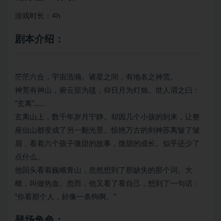
游戏时长：4h
剧本介绍：
茫茫六合，宇宙浩瀚。诸星之间，有地名之神荒。
神荒有神山，俯云层为毯，仰日月为灯烛。世人谓之曰：
“玄离”……
玄离山上，数千年岁月宁静。却因几个小孩的到来，让整
座仙山都变成了另一翻光景。惊艳万古的剑神苏离皱了皱
眉，看着六个孩子微甜的故事，微甜的成长。似乎还少了
点什么。
他回头看着巍峨青山，忽然想到了那缺失的那个词。大
概，叫做热血。忽而，他又看了看自己，想到了一句话：
“你看那个人，好像一条狗啊。”
登场角色：