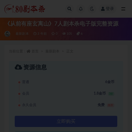
登录
全部
《从前有座玄离山》7人剧本杀电子版完整资源
最新剧本
3 年前
0
105
6
当前位置：
首页
最新剧本
正文
资源信息
普通
6金币
会员
1.8金币
3折
永久会员
免费
推荐
立即购买