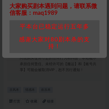
权均属于机关版权或权利人。如有侵权，请发邮
大家购买剧本遇到问题，请联系微
件通知并提供相关证实资料至邮箱
信客服：maq1989
448271243@qq.com，如若情况属实，我们将
会在三天内下架相关剧本攻略。
平本台已稳定运行五年多
积分说明
∶剧本杀下载所需积分非剧本杀资源自
身价值，本站积分为本站收取的赞助费，用于本
感谢大家对80剧本杀的支
站整理资料的时间成本及网站运营所需支出费
用。
持！
重要提醒
∶任何情况下，本站及相关人士对于访
问或购买使用引起的任何行为和纠纷，本站概不
承担任何责任。未经许可的【搬运】和【账号共
享】可能会被取消VIP，恕不另行通知！
古风本
情感本
欢乐本
打赏
收藏
链接