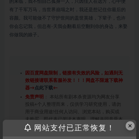
的来临，我不怕自己孤身一人，只因佳人在远方，心中便
有了千军万马，当世界崩塌之时，我还是想记住你最后的
容颜。我可能做不了守护世间的盖世英雄，下辈子，也许
你会忘记我，但总有-天我会翻着后空翻到你的身边，来娶
你做我的娘子。
因百度网盘限制，链接有失效的风险，如遇到无
效链接请联系客服补发！！！网盘不限速下载神
器→
点此下载
←
免责声明
： 本站所有剧本杀资源均为网友分享
投稿+个人整理而来，仅供学习研究使用，请勿
用于商业用途!任何人访问、浏览本站，购买或
未购买，即代表已阅读本声明，理解并同意受本
×
网站支付已正常恢复！
条约约束，并遵守所有适用的法律法规。
版权归属
：本站提供的任何剧本杀资源内容的版