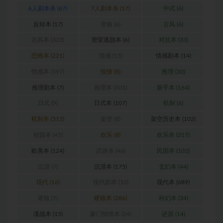
6人剧本杀
(67)
7人剧本杀
(17)
中式
(6)
反转本
(17)
变格
(6)
古风
(6)
古风本
(323)
密室逃脱本
(6)
对抗本
(33)
恐怖本
(221)
情感
(15)
情感剧本
(14)
情感本
(597)
惊悚
(8)
推理
(30)
推理剧本
(7)
推理本
(501)
新手本
(164)
日式
(9)
日式本
(107)
机制
(6)
机制本
(313)
架空
(8)
架空历史本
(102)
校园本
(45)
欢乐
(8)
欢乐本
(317)
欧美本
(124)
武侠本
(46)
民国本
(103)
沉浸
(7)
沉浸本
(175)
玄幻本
(44)
现代
(16)
现代剧本
(10)
现代本
(689)
硬核
(7)
硬核本
(286)
科幻本
(34)
谍战本
(15)
豪门惊情本
(24)
还原
(14)