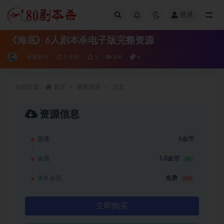
登录
全部
《海底》6人剧本杀电子版完整资源
最新剧本
3 年前
1
104
6
当前位置：
首页
最新剧本
正文
资源信息
普通
6金币
会员
1.8金币
3折
永久会员
免费
推荐
立即购买