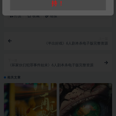
持！
情感本
架空历史本
还原本
打赏
收藏
链接
上一篇
《半出好戏》6人剧本杀电子版完整资源
下一篇
《坏家伙们犯罪事件始末》6人剧本杀电子版完整资源
相关文章