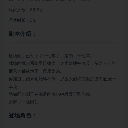
玩家人数：3男3女
游戏时长：5h
剧本介绍：
这场雨，已经下了十七年了。是的，十七年。
城镇的排水系统早已瘫痪，大半陆地被淹没，留给人们的
栖息地都成为了一座座岛屿。
你知道，如果雨始终不停，那么人们终究会沉没海底,无一
幸免。
就如同此刻正在深蓝的海水中缓缓下坠的你。
大海，一视同仁。
登场角色：