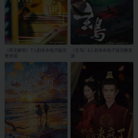
《再见黎明》7人剧本杀电子版完
《玄鸟》6人剧本杀电子版完整资
整资源
源