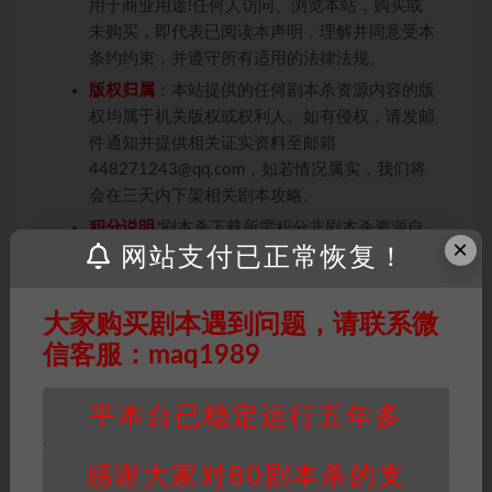
用于商业用途!任何人访问、浏览本站，购买或
未购买，即代表已阅读本声明，理解并同意受本
条约约束，并遵守所有适用的法律法规。
版权归属
：本站提供的任何剧本杀资源内容的版
权均属于机关版权或权利人。如有侵权，请发邮
件通知并提供相关证实资料至邮箱
448271243@qq.com，如若情况属实，我们将
会在三天内下架相关剧本攻略。
积分说明
∶剧本杀下载所需积分非剧本杀资源自
×
网站支付已正常恢复！
身价值，本站积分为本站收取的赞助费，用于本
站整理资料的时间成本及网站运营所需支出费
用。
大家购买剧本遇到问题，请联系微
重要提醒
∶任何情况下，本站及相关人士对于访
信客服：maq1989
问或购买使用引起的任何行为和纠纷，本站概不
承担任何责任。未经许可的【搬运】和【账号共
平本台已稳定运行五年多
享】可能会被取消VIP，恕不另行通知！
感谢大家对80剧本杀的支