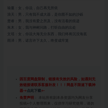
瑜蔓：女，你说，自己再无所依
浪天：男，只有我不成大器，是你图不如的沙砾
楚睿：男，我没有爱之所及，没有活着的痕迹
朱木：女，我与神树问路，打听自由的出处
文瑶：女，你说大海无分东西，我们终将沉没海底
雨泽：男，诺言许下太久，终变成牢笼
因百度网盘限制，链接有失效的风险，如遇到无
效链接请联系客服补发！！！网盘不限速下载神
器→
点此下载
←
免责声明
： 本站所有剧本杀资源均为网友分享
投稿+个人整理而来，仅供学习研究使用，请勿