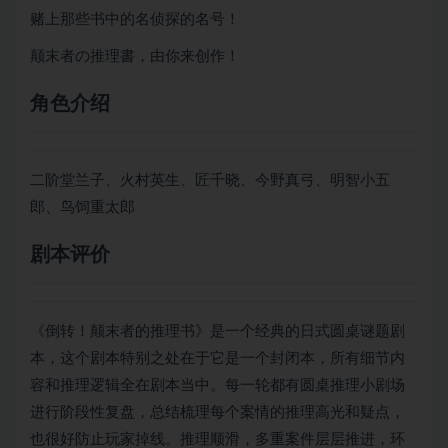
赌上那些书中的名侦探的名号！
颠末者の推理書，由你来创作！
角色介绍
二阶堂兰子、火村英生、匠千晓、今野真弓、明智小五
郎、鸟饲重太郎
剧本评价
《倒转！颠末者的推理书》是一个经典的日式圆桌谜题剧
本，这个剧本特别之处在于它是一个封闭本，所有细节内
容和推理逻辑全在剧本当中。每一轮都有圆桌推理小剧场
进行阶段性复盘，总结梳理每个案情的推理高光和疑点，
也很好防止玩家掉线。推理顺滑，多重案件层层推进，环