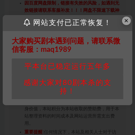
因百度网盘限制，链接有失效的风险，如遇到无
效链接请联系客服补发！！！网盘不限速下载神
器→
点此下载
←
×
网站支付已正常恢复！
免责声明
： 本站所有剧本杀资源均为网友分享
投稿+个人整理而来，仅供学习研究使用，请勿
大家购买剧本遇到问题，请联系微
用于商业用途!任何人访问、浏览本站，购买或
未购买，即代表已阅读本声明，理解并同意受本
信客服：maq1989
条约约束，并遵守所有适用的法律法规。
版权归属
：本站提供的任何剧本杀资源内容的版
平本台已稳定运行五年多
权均属于机关版权或权利人。如有侵权，请发邮
件通知并提供相关证实资料至邮箱
感谢大家对80剧本杀的支
448271243@qq.com，如若情况属实，我们将
持！
会在三天内下架相关剧本攻略。
积分说明
∶剧本杀下载所需积分非剧本杀资源自
身价值，本站积分为本站收取的赞助费，用于本
站整理资料的时间成本及网站运营所需支出费
用。
重要提醒
∶任何情况下，本站及相关人士对于访