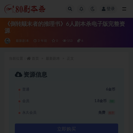
登录
全部
《倒转颠末者的推理书》6人剧本杀电子版完整资
源
最新剧本
3 年前
0
153
6
当前位置：
首页
最新剧本
正文
资源信息
普通
6金币
会员
1.8金币
3折
永久会员
免费
推荐
立即购买