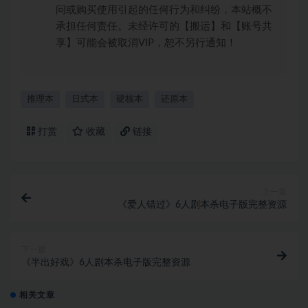
问或购买使用引起的任何行为和纠纷，本站概不
承担任何责任。未经许可的【搬运】和【账号共
享】可能会被取消VIP，恕不另行通知！
推理本
日式本
硬核本
还原本
打赏
收藏
链接
上一篇
《爱人错过》6人剧本杀电子版完整资源
下一篇
《半出好戏》6人剧本杀电子版完整资源
相关文章