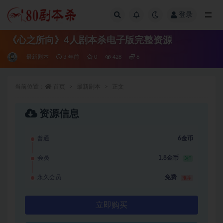
登录
全部
《心之所向》4人剧本杀电子版完整资源
最新剧本
3 年前
0
428
6
当前位置：
首页
最新剧本
正文
资源信息
普通
6金币
会员
1.8金币
3折
永久会员
免费
推荐
立即购买