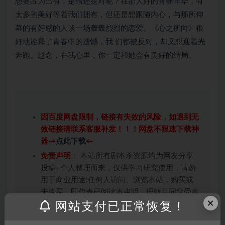
想要占为己有，是错还是对呢？在那大好的青春年华，有
太多的美好等着我们拥有，但还是想跟随内心，与那所仰
幕的有好感的人谈一场轰轰烈烈的恋爱。《心之所向》很
好地诠释了青春中的遗憾，我 们都被反对，却又想迎着光
奔跑。赵念，在我心里，你一定和她会有美好的结局。
因百度网盘限制，链接有失效的风险，如遇到无
效链接请联系客服补发！！！网盘不限速下载神
器→
点此下载
←
免责声明
： 本站所有剧本杀资源均为网友分享
投稿+个人整理而来，仅供学习研究使用，请勿
用于商业用途!任何人访问、浏览本站，购买或
未购买，即代表已阅读本声明，理解并同意受本
×
条约约束，并遵守所有适用的法律法规。
网站支付已正常恢复！
版权归属
：本站提供的任何剧本杀资源内容的版