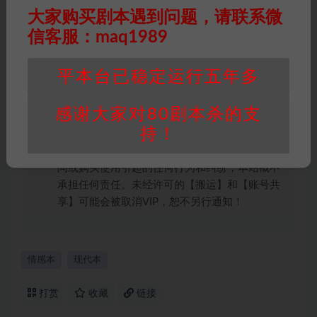
权均属于机关版权或权利人。如有侵权，请发邮
大家购买剧本遇到问题，请联系微
件通知并提供相关证实资料至邮箱
信客服：maq1989
448271243@qq.com，如若情况属实，我们将
会在三天内下架相关剧本攻略。
平本台已稳定运行五年多
积分说明
∶剧本杀下载所需积分非剧本杀资源自
身价值，本站积分为本站收取的赞助费，用于本
感谢大家对80剧本杀的支
站整理资料的时间成本及网站运营所需支出费
用。
持！
重要提醒
∶任何情况下，本站及相关人士对于访
问或购买使用引起的任何行为和纠纷，本站概不
承担任何责任。未经许可的【搬运】和【账号共
享】可能会被取消VIP，恕不另行通知！
情感本
现代本
打赏
收藏
链接