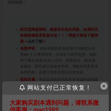
得体验哦！
因百度网盘限制，链接有失效的风险，如遇到无
效链接请联系客服补发！！！网盘不限速下载神
器→
点此下载
←
免责声明
： 本站所有剧本杀资源均为网友分享
投稿+个人整理而来，仅供学习研究使用，请勿
用于商业用途!任何人访问、浏览本站，购买或
未购买，即代表已阅读本声明，理解并同意受本
条约约束，并遵守所有适用的法律法规。
版权归属
：本站提供的任何剧本杀资源内容的版
×
权均属于机关版权或权利人。如有侵权，请发邮
网站支付已正常恢复！
件通知并提供相关证实资料至邮箱
448271243@qq.com，如若情况属实，我们将
大家购买剧本遇到问题，请联系微
会在三天内下架相关剧本攻略。
信客服：maq1989
积分说明
∶剧本杀下载所需积分非剧本杀资源自