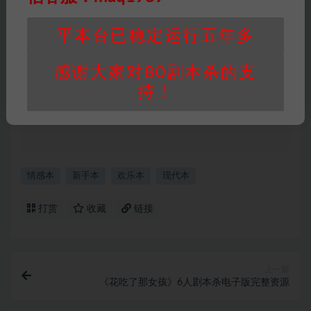
身价值，本站积分为本站收取的赞助费，用于本
站整理资料的时间成本及网站运营所需支出费
平本台已稳定运行五年多
用。
重要提醒
∶任何情况下，本站及相关人士对于访
感谢大家对80剧本杀的支
问或购买使用引起的任何行为和纠纷，本站概不
持！
承担任何责任。未经许可的【搬运】和【账号共
享】可能会被取消VIP，恕不另行通知！
情感本
新手本
欢乐本
现代本
打赏
收藏
链接
上一篇
《花吃了那女孩》6人剧本杀电子版完整资源