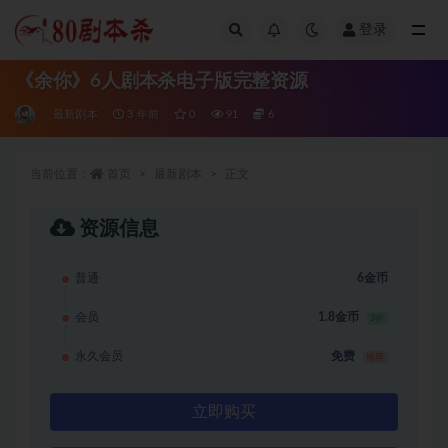
登录
全部
《余你》6人剧本杀电子版完整资源
最新剧本
3 年前
0
91
6
当前位置：
首页
最新剧本
正文
资源信息
普通
6金币
会员
1.8金币
3折
永久会员
免费
推荐
立即购买