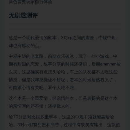
角色需要玩家自行体验
无剧透测评
这是一个现代爱情的剧本，3对cp之间的虐爱，中规中矩，
却也有感动的点。
中规中矩的老套路，前期欢乐破冰，玩了一些小游戏，中
期有甜甜的恋爱，故事分享的时候还挺甜，后期emmmm按
头哭，这里确实有点按头哈哈，车上的队友都不太吃这些
情感，但是我却感觉还不错呢，看本的时候居然看哭了，
可能跟心情有关吧，看个人吃不吃。
这个本是一个重爱情，轻亲情的本，但是表扬的是这个本
的亲情写的还不错！还挺戳人的。
给70分是对比很多坐牢本，这里的中规中矩就能赢哈哈
哈。3对cp都有甜蜜和痛苦，过程中有欢笑有输出，这就值