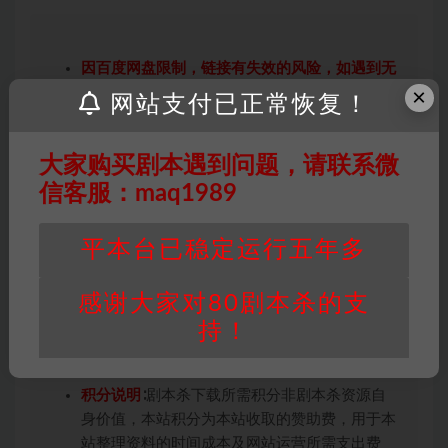
因百度网盘限制，链接有失效的风险，如遇到无
×
效链接请联系客服补发！！！网盘不限速下载神
网站支付已正常恢复！
器→
点此下载
←
免责声明
： 本站所有剧本杀资源均为网友分享
大家购买剧本遇到问题，请联系微
投稿+个人整理而来，仅供学习研究使用，请勿
信客服：maq1989
用于商业用途!任何人访问、浏览本站，购买或
未购买，即代表已阅读本声明，理解并同意受本
条约约束，并遵守所有适用的法律法规。
平本台已稳定运行五年多
版权归属
：本站提供的任何剧本杀资源内容的版
权均属于机关版权或权利人。如有侵权，请发邮
感谢大家对80剧本杀的支
件通知并提供相关证实资料至邮箱
持！
448271243@qq.com，如若情况属实，我们将
会在三天内下架相关剧本攻略。
积分说明
∶剧本杀下载所需积分非剧本杀资源自
身价值，本站积分为本站收取的赞助费，用于本
站整理资料的时间成本及网站运营所需支出费