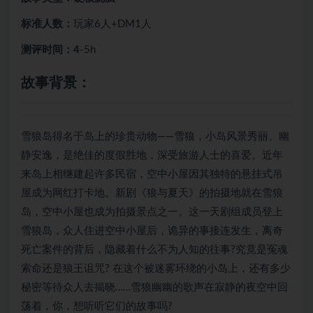
标准人数：
玩家6人+DM1人
测评时间：4
-5h
故事背景：
雪狼岛得名于岛上的珍贵动物——雪狼，小岛风景秀丽、幽
静安逸，是绝佳的度假胜地，深受旅游人士的喜爱。近年
来岛上相继建起许多民宿，空中小屋因其独特的悬挂式吊
屋成为网红打卡地。新剧《狼与夏天》的拍摄地就在雪狼
岛，空中小屋也成为拍摄景点之一。这一天剧组成员登上
雪狼岛，众人住进空中小屋后，诡异的事接连发生，离奇
死亡案件的背后，隐藏着什么不为人知的往事?究竟是冤魂
索命还是狼王诅咒? 在这个被迷雾环绕的小岛上，还有多少
秘密等待众人去揭晓……雪狼幽幽的歌声在寂静的夜空中回
荡着，你，想听听它们的故事吗?