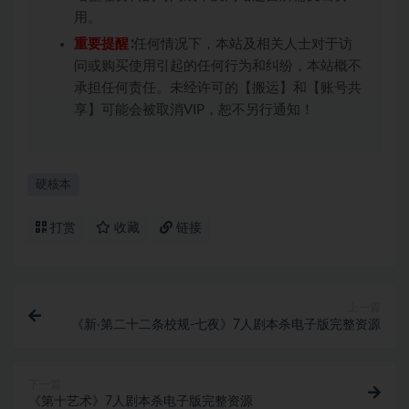
用。
重要提醒
∶任何情况下，本站及相关人士对于访
问或购买使用引起的任何行为和纠纷，本站概不
承担任何责任。未经许可的【搬运】和【账号共
享】可能会被取消VIP，恕不另行通知！
硬核本
打赏
收藏
链接
上一篇
《新·第二十二条校规-七夜》7人剧本杀电子版完整资源
下一篇
《第十艺术》7人剧本杀电子版完整资源