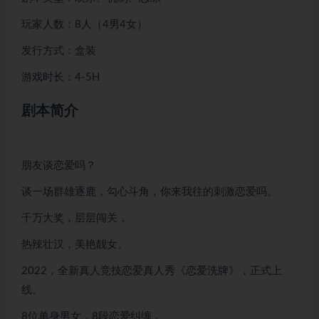
玩家人数：8人（4男4女）
发行方式：盒装
游戏时长：4-5H
剧本简介
朋友谈恋爱吗？
谈一场群雄逐鹿，勾心斗角，你来我往的刺激恋爱吗。
千万大奖，层层闯关，
热辣壮汉，美艳靓女。
2022，全新真人竞技恋爱真人秀《恋爱洗牌》，正式上
线。
8位单身男女，8段恋爱纠缠，