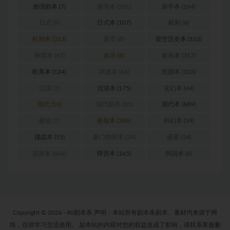
推理剧本
(7)
推理本
(501)
新手本
(164)
日式
(9)
日式本
(107)
机制
(6)
机制本
(313)
架空
(8)
架空历史本
(102)
校园本
(45)
欢乐
(8)
欢乐本
(317)
欧美本
(124)
武侠本
(46)
民国本
(103)
沉浸
(7)
沉浸本
(175)
玄幻本
(44)
现代
(16)
现代剧本
(10)
现代本
(689)
硬核
(7)
硬核本
(286)
科幻本
(34)
谍战本
(15)
豪门惊情本
(24)
还原
(14)
还原本
(606)
阵营本
(165)
韩国本
(6)
Copyright © 2026 · 80剧本杀 声明：本站所有剧本杀剧本、素材均来源于网
络，仅供学习交流使用。 如本站的内容对您的权益造成了影响，请联系客服删