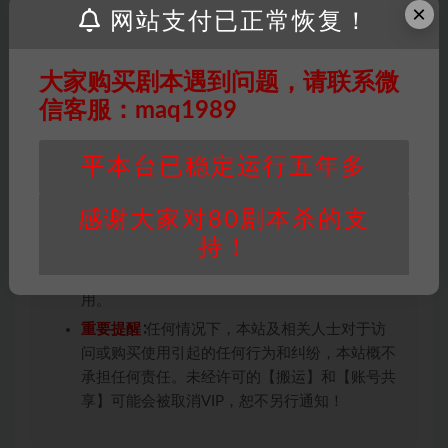
投稿+个人整理而来，仅供学习研究使用，请勿
×
网站支付已正常恢复！
用于商业用途!任何人访问、浏览本站，购买或
未购买，即代表已阅读本声明，理解并同意受本
条约约束，并遵守所有适用的法律法规。
大家购买剧本遇到问题，请联系微
版权归属
：本站提供的任何剧本杀资源内容的版
信客服：maq1989
权均属于机关版权或权利人。如有侵权，请发邮
件通知并提供相关证实资料至邮箱
平本台已稳定运行五年多
448271243@qq.com，如若情况属实，我们将
会在三天内下架相关剧本攻略。
感谢大家对80剧本杀的支
积分说明
∶剧本杀下载所需积分非剧本杀资源自
持！
身价值，本站积分为本站收取的赞助费，用于本
站整理资料的时间成本及网站运营所需支出费
用。
重要提醒
∶任何情况下，本站及相关人士对于访
问或购买使用引起的任何行为和纠纷，本站概不
承担任何责任。未经许可的【搬运】和【账号共
享】可能会被取消VIP，恕不另行通知！