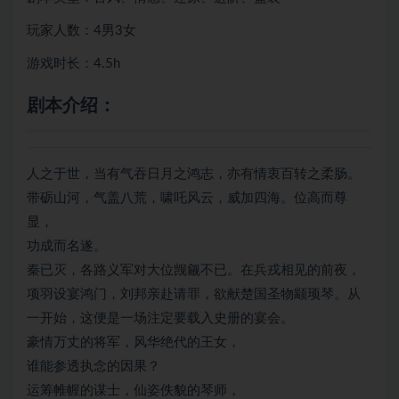
玩家人数：4男3女
游戏时长：4.5h
剧本介绍：
人之于世，当有气吞日月之鸿志，亦有情衷百转之柔肠。
带砺山河，气盖八荒，啸吒风云，威加四海。位高而尊
显，
功成而名遂。
秦已灭，各路义军对大位觊觎不已。在兵戎相见的前夜，
项羽设宴鸿门，刘邦亲赴请罪，欲献楚国圣物颛顼琴。从
一开始，这便是一场注定要载入史册的宴会。
豪情万丈的将军，风华绝代的王女，
谁能参透执念的因果？
运筹帷幄的谋士，仙姿佚貌的琴师，