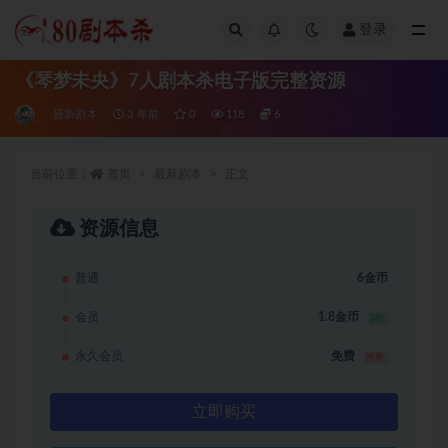
登录
全部
《琴梦未央》7人剧本杀电子版完整资源
最新剧本
3 年前
0
118
6
当前位置：
首页
最新剧本
正文
资源信息
普通
6金币
会员
1.8金币
3折
永久会员
免费
推荐
立即购买