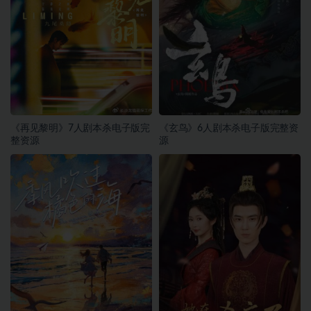
《再见黎明》7人剧本杀电子版完
《玄鸟》6人剧本杀电子版完整资
整资源
源