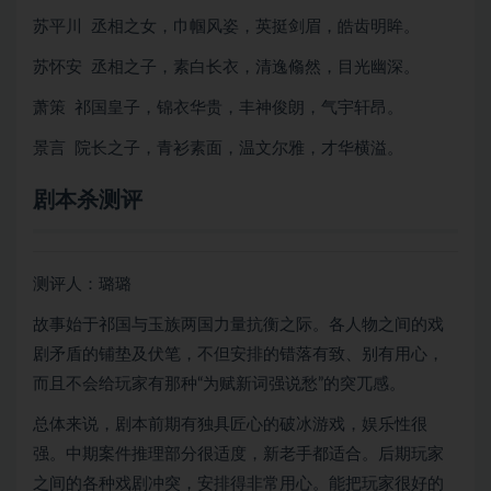
苏平川 丞相之女，巾帼风姿，英挺剑眉，皓齿明眸。
苏怀安 丞相之子，素白长衣，清逸翛然，目光幽深。
萧策 祁国皇子，锦衣华贵，丰神俊朗，气宇轩昂。
景言 院长之子，青衫素面，温文尔雅，才华横溢。
剧本杀测评
测评人：璐璐
故事始于祁国与玉族两国力量抗衡之际。各人物之间的戏
剧矛盾的铺垫及伏笔，不但安排的错落有致、别有用心，
而且不会给玩家有那种“为赋新词强说愁”的突兀感。
总体来说，剧本前期有独具匠心的破冰游戏，娱乐性很
强。中期案件推理部分很适度，新老手都适合。后期玩家
之间的各种戏剧冲突，安排得非常用心。能把玩家很好的