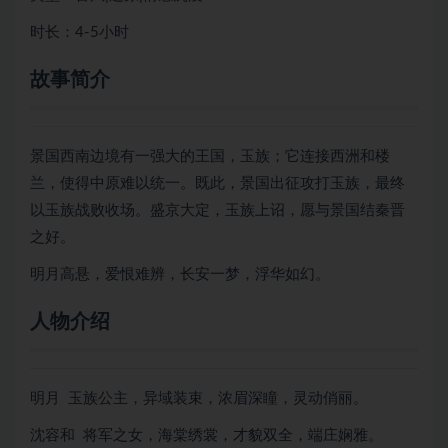
时长：4-5小时
故事简介
景国西南边境有一强大的王国，玉族；它连接西洲和楼
兰，使得中原难以统一。既此，景国出征攻打玉族，最终
以玉族战败收场。盛京大定，玉族上诏，愿与景国结秦晋
之好。
明月高悬，爱恨难辨，长安一梦，浮华如幻。
人物介绍
明月 玉族公主，异域装束，浓眉深瞳，灵动俏丽。
沈容和 将军之女，海棠绣裳，才貌双全，端庄娴雅。