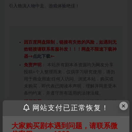
引入饰演人物中去。游戏体验绝佳！
因百度网盘限制，链接有失效的风险，如遇到无
效链接请联系客服补发！！！网盘不限速下载神
器→
点此下载
←
免责声明
： 本站所有剧本杀资源均为网友分享
投稿+个人整理而来，仅供学习研究使用，请勿
用于商业用途!任何人访问、浏览本站，购买或
未购买，即代表已阅读本声明，理解并同意受本
条约约束，并遵守所有适用的法律法规。
版权归属
：本站提供的任何剧本杀资源内容的版
×
网站支付已正常恢复！
权均属于机关版权或权利人。如有侵权，请发邮
件通知并提供相关证实资料至邮箱
448271243@qq.com，如若情况属实，我们将
大家购买剧本遇到问题，请联系微
会在三天内下架相关剧本攻略。