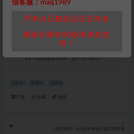
信客服：maq1989
积分说明
∶剧本杀下载所需积分非剧本杀资源自
身价值，本站积分为本站收取的赞助费，用于本
平本台已稳定运行五年多
站整理资料的时间成本及网站运营所需支出费
用。
感谢大家对80剧本杀的支
重要提醒
∶任何情况下，本站及相关人士对于访
持！
问或购买使用引起的任何行为和纠纷，本站概不
承担任何责任。未经许可的【搬运】和【账号共
享】可能会被取消VIP，恕不另行通知！
古风本
情感本
还原本
打赏
收藏
链接
上一篇
《明月微凉》6人剧本杀电子版完整资源