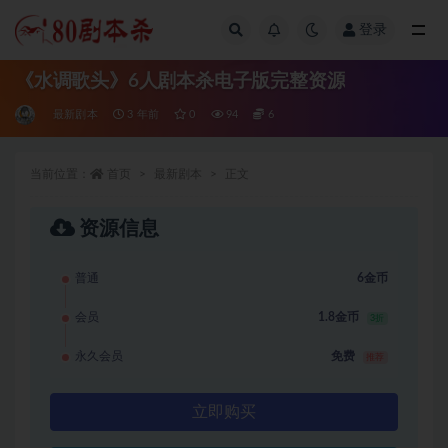
登录
全部
《水调歌头》6人剧本杀电子版完整资源
最新剧本
3 年前
0
94
6
当前位置：
首页
最新剧本
正文
资源信息
普通
6金币
会员
1.8金币
3折
永久会员
免费
推荐
立即购买