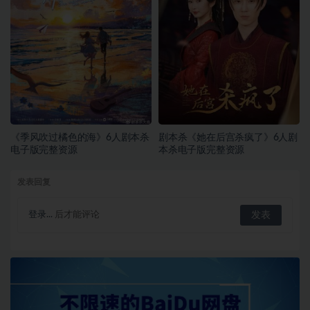
《季风吹过橘色的海》6人剧本杀
剧本杀《她在后宫杀疯了》6人剧
电子版完整资源
本杀电子版完整资源
发表回复
登录...
后才能评论