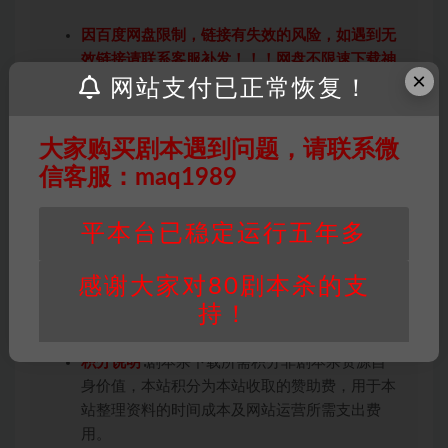
因百度网盘限制，链接有失效的风险，如遇到无
效链接请联系客服补发！！！网盘不限速下载神
×
器→
点此下载
←
网站支付已正常恢复！
免责声明
： 本站所有剧本杀资源均为网友分享
投稿+个人整理而来，仅供学习研究使用，请勿
大家购买剧本遇到问题，请联系微
用于商业用途!任何人访问、浏览本站，购买或
信客服：maq1989
未购买，即代表已阅读本声明，理解并同意受本
条约约束，并遵守所有适用的法律法规。
平本台已稳定运行五年多
版权归属
：本站提供的任何剧本杀资源内容的版
权均属于机关版权或权利人。如有侵权，请发邮
感谢大家对80剧本杀的支
件通知并提供相关证实资料至邮箱
448271243@qq.com，如若情况属实，我们将
持！
会在三天内下架相关剧本攻略。
积分说明
∶剧本杀下载所需积分非剧本杀资源自
身价值，本站积分为本站收取的赞助费，用于本
站整理资料的时间成本及网站运营所需支出费
用。