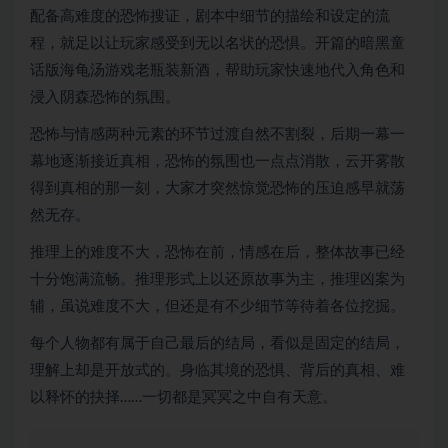
配备高难度的恐怖搜证，剧本中细节的描绘和设定的流
程，就足以让玩家感受到无以名状的恐惧。开篇的暗黑童
话版海龟汤游戏老瓶装新酒，帮助玩家快速地代入角色和
浸入阴森恐怖的氛围。
恐怖与情感两种元素的环节过渡自然不割裂，后期一幕一
幕地逐渐接近真相，恐怖的氛围也一点点消散，云开雾散
得到真相的那一刻，大家才突然惊觉恐怖的压迫感早就荡
然无存。
推理上的难度不大，恐怖在前，情感在后，整体故事已经
十分饱满流畅。推理形式上以还原故事为主，推理凶案为
辅，虽说难度不大，但还是有不少细节等待着各位挖掘。
每个人物都有属于自己最后的结局，看似是固定的结局，
理解上却是开放式的。身临其境的恐惧、背后的真相、难
以释怀的抉择……一切都是冥冥之中自有天意。