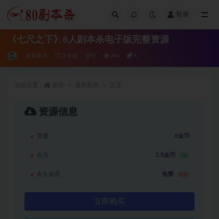
登录
全部
《七尺之下》6人剧本杀电子版完整资源
最新剧本
3 年前
0
284
6
当前位置：
首页
最新剧本
正文
资源信息
普通
6金币
会员
1.8金币
3折
永久会员
免费
推荐
立即购买