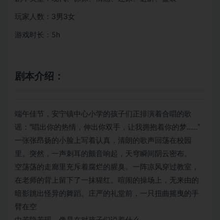
玩家人数：3男3女
游戏时长：5h
剧本介绍：
端午佳节，安宁镇中心小学的孩子们正排演着合唱的歌
谣：“唱出你的热情，伸出你双手，让我拥抱着你的梦……”
一张张昂扬的小脸上写着认真，清朗的歌声回荡在校园
里。突然，一声刺耳的颤音响起，天穹瞬间阴云密布。
空荡荡的走廊里充斥着腐烂的腥臭。一阵凉风穿过教室，
在老师的背上留下了一抹猩红。喧闹的操场上，无来由的
暗影跳出怪异的舞蹈。庄严的礼堂前，一只扭曲摇曳的手
臂在空