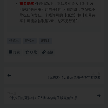
重要提醒
∶任何情况下，本站及相关人士对于访
问或购买使用引起的任何行为和纠纷，本站概不
承担任何责任。未经许可的【搬运】和【账号共
享】可能会被取消VIP，恕不另行通知！
情感本
现代本
还原本
打赏
收藏
链接
上一篇
《九霄2》6人剧本杀电子版完整资源
下一篇
《十八日的死神碑》7人剧本杀电子版完整资源