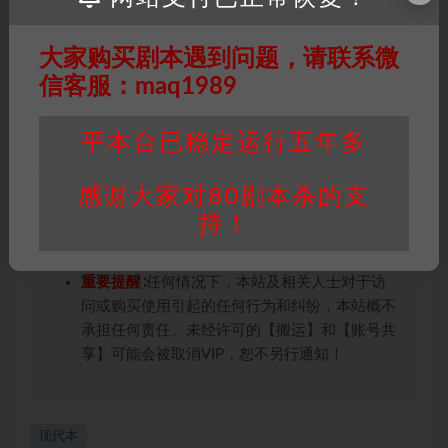
未购买，即代表已阅读本声明，理解并同意受本
条约约束，并遵守所有适用的法律法规。
大家购买剧本遇到问题，请联系微
版权归属
：本站提供的任何剧本杀资源内容的版
权均属于机关版权或权利人。如有侵权，请发邮
信客服：maq1989
件通知并提供相关证实资料至邮箱
448271243@qq.com，如若情况属实，我们将
平本台已稳定运行五年多
会在三天内下架相关剧本攻略。
积分说明
∶剧本杀下载所需积分非剧本杀资源自
感谢大家对80剧本杀的支
身价值，本站积分为本站收取的赞助费，用于本
持！
站整理资料的时间成本及网站运营所需支出费
用。
重要提醒
∶任何情况下，本站及相关人士对于访
问或购买使用引起的任何行为和纠纷，本站概不
承担任何责任。未经许可的【搬运】和【账号共
享】可能会被取消VIP，恕不另行通知！
现代本