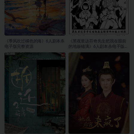
《季风吹过橘色的海》6人剧本杀
《黑夜里达芬奇先生把我在眼前
电子版完整资源
的地板铺满》6人剧本杀电子版完
整资源