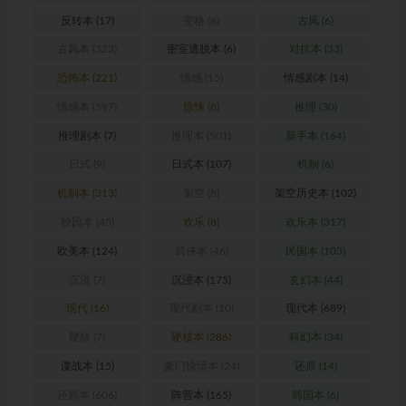
反转本
(17)
变格
(6)
古风
(6)
古风本
(323)
密室逃脱本
(6)
对抗本
(33)
恐怖本
(221)
情感
(15)
情感剧本
(14)
情感本
(597)
惊悚
(8)
推理
(30)
推理剧本
(7)
推理本
(501)
新手本
(164)
日式
(9)
日式本
(107)
机制
(6)
机制本
(313)
架空
(8)
架空历史本
(102)
校园本
(45)
欢乐
(8)
欢乐本
(317)
欧美本
(124)
武侠本
(46)
民国本
(103)
沉浸
(7)
沉浸本
(175)
玄幻本
(44)
现代
(16)
现代剧本
(10)
现代本
(689)
硬核
(7)
硬核本
(286)
科幻本
(34)
谍战本
(15)
豪门惊情本
(24)
还原
(14)
还原本
(606)
阵营本
(165)
韩国本
(6)