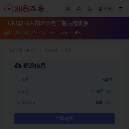
登录
全部
《木鬼》6人剧本杀电子版完整资源
最新剧本
3 年前
0
825
6
当前位置：
首页
最新剧本
正文
资源信息
普通
6金币
会员
1.8金币
3折
永久会员
免费
推荐
立即购买