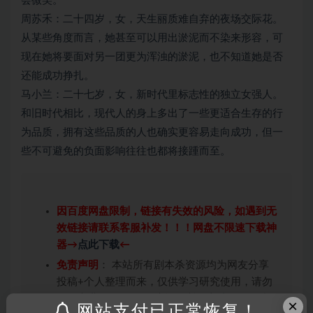
会微笑。
周苏禾：二十四岁，女，天生丽质难自弃的夜场交际花。
从某些角度而言，她甚至可以用出淤泥而不染来形容，可
现在她将要面对另一团更为浑浊的淤泥，也不知道她是否
还能成功挣扎。
马小兰：二十七岁，女，新时代里标志性的独立女强人。
和旧时代相比，现代人的身上多出了一些更适合生存的行
为品质，拥有这些品质的人也确实更容易走向成功，但一
些不可避免的负面影响往往也都将接踵而至。
因百度网盘限制，链接有失效的风险，如遇到无
效链接请联系客服补发！！！网盘不限速下载神
器→
点此下载
←
免责声明
： 本站所有剧本杀资源均为网友分享
投稿+个人整理而来，仅供学习研究使用，请勿
用于商业用途!任何人访问、浏览本站，购买或
×
网站支付已正常恢复！