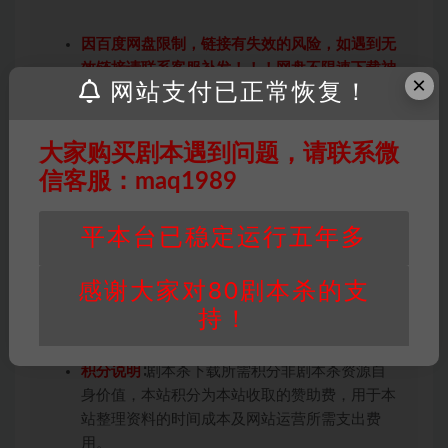
因百度网盘限制，链接有失效的风险，如遇到无
效链接请联系客服补发！！！网盘不限速下载神
×
网站支付已正常恢复！
器→
点此下载
←
免责声明
： 本站所有剧本杀资源均为网友分享
投稿+个人整理而来，仅供学习研究使用，请勿
大家购买剧本遇到问题，请联系微
用于商业用途!任何人访问、浏览本站，购买或
信客服：maq1989
未购买，即代表已阅读本声明，理解并同意受本
条约约束，并遵守所有适用的法律法规。
平本台已稳定运行五年多
版权归属
：本站提供的任何剧本杀资源内容的版
权均属于机关版权或权利人。如有侵权，请发邮
感谢大家对80剧本杀的支
件通知并提供相关证实资料至邮箱
持！
448271243@qq.com，如若情况属实，我们将
会在三天内下架相关剧本攻略。
积分说明
∶剧本杀下载所需积分非剧本杀资源自
身价值，本站积分为本站收取的赞助费，用于本
站整理资料的时间成本及网站运营所需支出费
用。