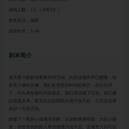
游戏人数：7人（ 4男3女 ）
发售形式：城限
游戏时长：5-6h
剧本简介
满天星斗默默地看着世间万物。此刻这城市早已酣睡，却
也有人辗转反侧。我们妄想抓住时间的尾巴，想让它停
下，到头来却被时间推着走。我们无法抛下过去。我们难
以迎接未来。直至初生的朝阳从地平线升起，正式宣告着
美好一天的开始。
静谧了一夜的小城渐渐苏醒，从寂静逐渐喧嚣。大街小巷
里，形形色色的路人摩肩接踵川流不息。这城市大到可以