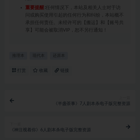
重要提醒
∶任何情况下，本站及相关人士对于访
问或购买使用引起的任何行为和纠纷，本站概不
承担任何责任。未经许可的【搬运】和【账号共
享】可能会被取消VIP，恕不另行通知！
推理本
现代本
还原本
打赏
收藏
链接
上一篇
《半盏茶事》7人剧本杀电子版完整资源
下一篇
《神注视着你》6人剧本杀电子版完整资源