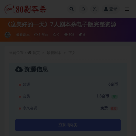
登录
全部
《这美好的一天》7人剧本杀电子版完整资源
最新剧本
3 年前
0
506
6
当前位置：
首页
最新剧本
正文
资源信息
普通
6金币
会员
1.8金币
3折
永久会员
免费
推荐
立即购买