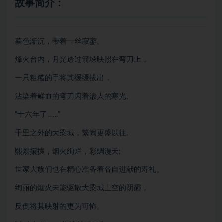
故事简介：
暮色渐沉，带着一丝寂寥。
烽火台内，月光透过箭垛映照在弯刀上，
一只粗糙的手将其缓缓拔出，
沾染着鲜血的弯刀闪着渗人的寒光,
“十六年了……”
千里之外的大梁城，繁闹更盛以往,
熙熙攘攘，烟火绚烂，彩绸漫天;
世家大族们也在精心准备着各自进献的寿礼。
绚丽的烟火未能驱散大梁城上空的阴霾，
反倒将其映射的更为可怖。