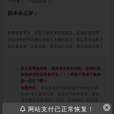
“十六年了，一切该结束了.”
剧本杀点评：
故事体量不大，但是人物关系错综复杂，必须好生捋捋，
否则演绎环节容易出现看不太懂的情况，所以要求玩家之
间尽量多聊，认真还原。看不明白演绎，那又何谈沉浸？
因百度网盘限制，链接有失效的风险，如遇到无
效链接请联系客服补发！！！网盘不限速下载神
器→
点此下载
←
免责声明
： 本站所有剧本杀资源均为网友分享
投稿+个人整理而来，仅供学习研究使用，请勿
用于商业用途!任何人访问、浏览本站，购买或
×
未购买，即代表已阅读本声明，理解并同意受本
网站支付已正常恢复！
条约约束，并遵守所有适用的法律法规。