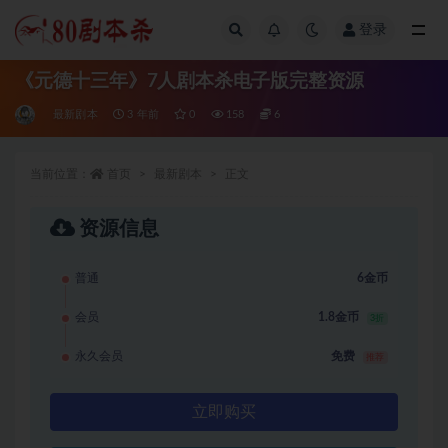
登录
全部
《元德十三年》7人剧本杀电子版完整资源
最新剧本
3 年前
0
158
6
当前位置：
首页
最新剧本
正文
资源信息
普通
6金币
会员
1.8金币
3折
永久会员
免费
推荐
立即购买