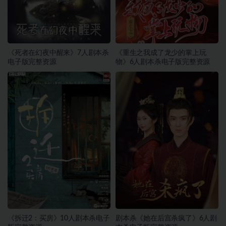
《死者在幻夜中醒来》7人剧本杀
《重生之我成了龙少的掌上玩
电子版完整资源
物》6人剧本杀电子版完整资源
《拆迁2：买房》10人剧本杀电子
剧本杀《她在后宫杀疯了》6人剧