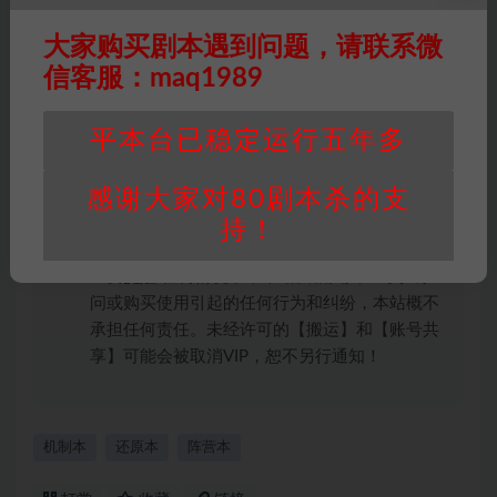
版权归属
：本站提供的任何剧本杀资源内容的版
大家购买剧本遇到问题，请联系微
权均属于机关版权或权利人。如有侵权，请发邮
信客服：maq1989
件通知并提供相关证实资料至邮箱
448271243@qq.com，如若情况属实，我们将
会在三天内下架相关剧本攻略。
平本台已稳定运行五年多
积分说明
∶剧本杀下载所需积分非剧本杀资源自
身价值，本站积分为本站收取的赞助费，用于本
感谢大家对80剧本杀的支
站整理资料的时间成本及网站运营所需支出费
持！
用。
重要提醒
∶任何情况下，本站及相关人士对于访
问或购买使用引起的任何行为和纠纷，本站概不
承担任何责任。未经许可的【搬运】和【账号共
享】可能会被取消VIP，恕不另行通知！
机制本
还原本
阵营本