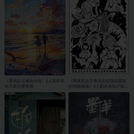
《季风吹过橘色的海》6人剧本杀
《黑夜里达芬奇先生把我在眼前
电子版完整资源
的地板铺满》6人剧本杀电子版完
整资源