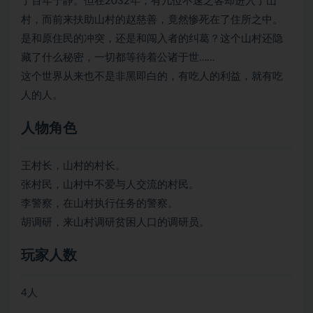
了百年宁静。但在2032年，有几位不速之客却进入了山
村，而前来扶助山村的赵慈善，竟然惨死在了住所之中。
是和原住民的冲突，还是和闯入者的纠葛？这个山村还隐
藏了什么秘密，一切都等待着公诸于世……
这个世界从来也不是非黑即白的，有吃人的利益，就有吃
人的人。
人物角色
王村长，山村的村长。
张村民，山村中不爱与人交流的村民。
李警察，在山村执行任务的警察。
胡调研，来山村调研贫困人口的调研员。
玩家人数
4人