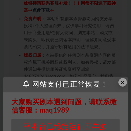
效链接请联系客服补发！！！网盘不限速下载神
器→
点此下载
←
免责声明
： 本站所有剧本杀资源均为网友分享
投稿+个人整理而来，仅供学习研究使用，请勿
用于商业用途!任何人访问、浏览本站，购买或
未购买，即代表已阅读本声明，理解并同意受本
条约约束，并遵守所有适用的法律法规。
版权归属
：本站提供的任何剧本杀资源内容的版
权均属于机关版权或权利人。如有侵权，请发邮
件通知并提供相关证实资料至邮箱
448271243@qq.com，如若情况属实，我们将
×
网站支付已正常恢复！
会在三天内下架相关剧本攻略。
积分说明
∶剧本杀下载所需积分非剧本杀资源自
身价值，本站积分为本站收取的赞助费，用于本
大家购买剧本遇到问题，请联系微
站整理资料的时间成本及网站运营所需支出费
信客服：maq1989
用。
重要提醒
∶任何情况下，本站及相关人士对于访
平本台已稳定运行五年多
问或购买使用引起的任何行为和纠纷，本站概不