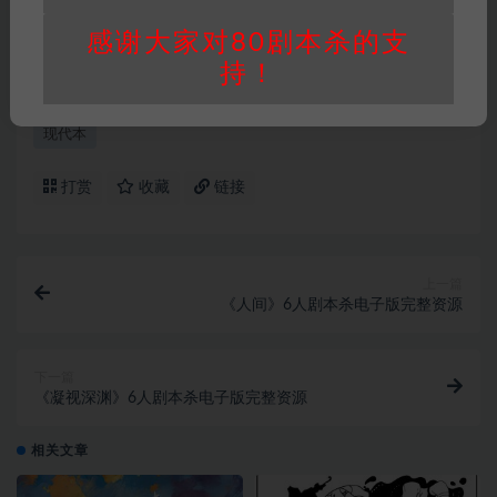
承担任何责任。未经许可的【搬运】和【账号共
感谢大家对80剧本杀的支
享】可能会被取消VIP，恕不另行通知！
持！
现代本
打赏
收藏
链接
上一篇
《人间》6人剧本杀电子版完整资源
下一篇
《凝视深渊》6人剧本杀电子版完整资源
相关文章