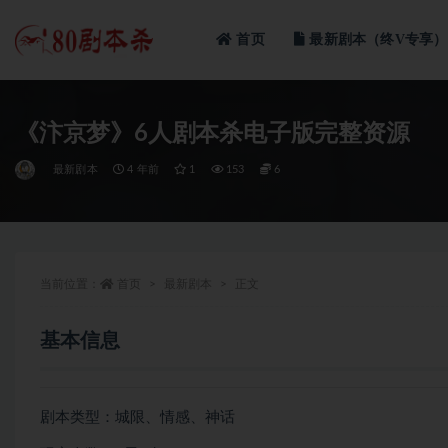
首页
最新剧本（终V专享）
全部
《汴京梦》6人剧本杀电子版完整资源
最新剧本
4 年前
1
153
6
当前位置：
首页
最新剧本
正文
基本信息
剧本类型：城限、情感、神话