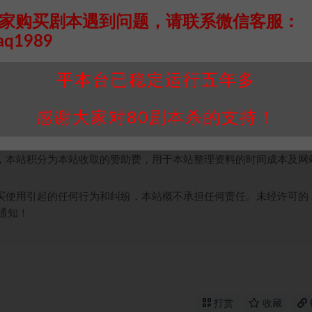
家购买剧本遇到问题，请联系微信客服：
aq1989
接请联系客服补发！！！网盘不限速下载神器→
点此下载
←
平本台已稳定运行五年多
个人整理而来，仅供学习研究使用，请勿用于商业用途!任何人访问、
并同意受本条约约束，并遵守所有适用的法律法规。
感谢大家对80剧本杀的支持！
属于机关版权或权利人。如有侵权，请发邮件通知并提供相关证实资
我们将会在三天内下架相关剧本攻略。
，本站积分为本站收取的赞助费，用于本站整理资料的时间成本及网
买使用引起的任何行为和纠纷，本站概不承担任何责任。未经许可的
通知！
打赏
收藏