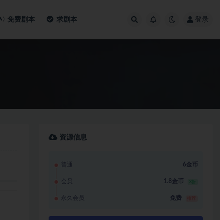
免费剧本
求剧本
登录
资源信息
普通
6金币
会员
1.8金币
3折
永久会员
免费
推荐