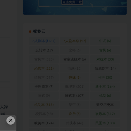
标签云
6人剧本杀
(67)
7人剧本杀
(17)
中式
(6)
反转本
(17)
变格
(6)
古风
(6)
古风本
(323)
密室逃脱本
(6)
对抗本
(33)
恐怖本
(221)
情感
(15)
情感剧本
(14)
情感本
(597)
惊悚
(8)
推理
(30)
推理剧本
(7)
推理本
(501)
新手本
(164)
日式
(9)
日式本
(107)
机制
(6)
机制本
(313)
架空
(8)
架空历史本
大家
(102)
校园本
(45)
欢乐
(8)
欢乐本
(317)
模样。
×
欧美本
(124)
武侠本
(46)
民国本
(103)
的非