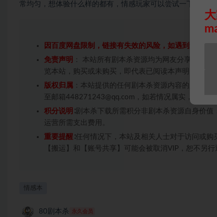
常均匀，想体验什么样的都有，情感玩家可以尝试一下。
大
m
因百度网盘限制，链接有失效的风险，如遇到无效链
免责声明
： 本站所有剧本杀资源均为网友分享投稿+
览本站，购买或未购买，即代表已阅读本声明，理解
版权归属
：本站提供的任何剧本杀资源内容的版权均
至邮箱448271243@qq.com，如若情况属实，
积分说明
∶剧本杀下载所需积分非剧本杀资源自身价值
运营所需支出费用。
重要提醒
∶任何情况下，本站及相关人士对于访问或购
【搬运】和【账号共享】可能会被取消VIP，恕不另行
情感本
80剧本杀
永久会员