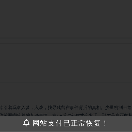
牵引着玩家入梦，入戏，找寻残留在事件背后的真相。少量机制带给
你前面嘲笑着的某些事情，在zui后时刻你才会发现，那才是真正的
网站支付已正常恢复！
个故事的时候都哭了，只是到自己的时候哭的比较凶罢了。情感分布