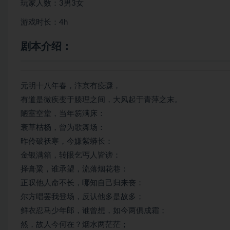
玩家人数：3男3女
游戏时长：4h
剧本介绍：
元明十八年春，汴京有疫骤，
有道是微疾变于腠理之间，大风起于青萍之末。
陋室空堂，当年笏满床：
衰草枯杨，曾为歌舞场：
昨伶破袄寒，今嫌紫蟒长：
金银满箱，转眼乞丐人皆谤：
择膏粱，谁承望，流落烟花巷：
正叹他人命不长，哪知自己归来丧：
尔方唱罢我登场，反认他多是故多；
鲜衣忍马少年郎，谁曾想，如今两俱成霜；
然，故人今何在？烟水两茫茫；