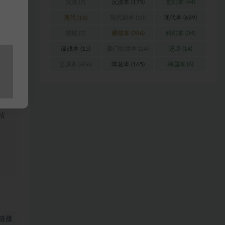
沉浸
(7)
沉浸本
(175)
玄幻本
(44)
现代
(16)
现代剧本
(10)
现代本
(689)
硬核
(7)
硬核本
(286)
科幻本
(34)
谍战本
(15)
豪门惊情本
(24)
还原
(14)
浏
还原本
(606)
阵营本
(165)
韩国本
(6)
料
站
链接