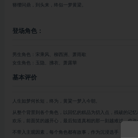
簪缨问鼎，到头来，终似一梦黄梁。
登场角色：
男生角色：宋乘风、柳西洲、萧雨歇
女生角色：玉隐、拂衣、萧露華
基本评价
人生如梦何长短，终为，黄粱一梦入今朝。
从整个背景到各个角色，以回忆的糕品为切入点，残破的记忆
欢乐，前面笑的越开心，最后知道真相的那一刻越难过。也许
不带入主观因素，每个角色都有故事，作为沉浸选手，讲述三