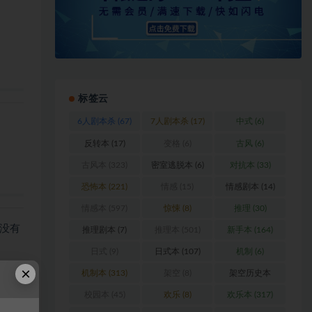
标签云
6人剧本杀
(67)
7人剧本杀
(17)
中式
(6)
反转本
(17)
变格
(6)
古风
(6)
古风本
(323)
密室逃脱本
(6)
对抗本
(33)
恐怖本
(221)
情感
(15)
情感剧本
(14)
情感本
(597)
惊悚
(8)
推理
(30)
没有
推理剧本
(7)
推理本
(501)
新手本
(164)
日式
(9)
日式本
(107)
机制
(6)
×
名字
机制本
(313)
架空
(8)
架空历史本
(102)
校园本
(45)
欢乐
(8)
欢乐本
(317)