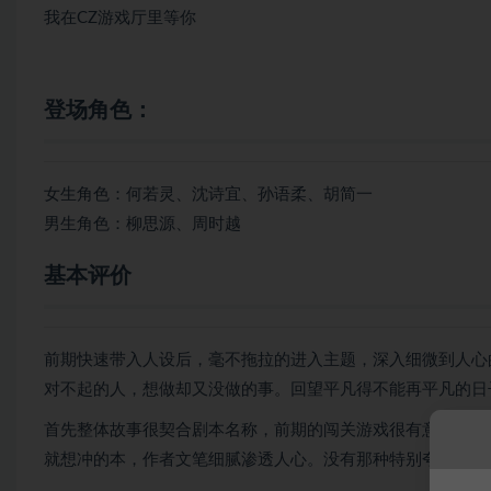
我在CZ游戏厅里等你
登场角色：
女生角色：何若灵、沈诗宜、孙语柔、胡简一
男生角色：柳思源、周时越
基本评价
前期快速带入人设后，毫不拖拉的进入主题，深入细微到人心
对不起的人，想做却又没做的事。回望平凡得不能再平凡的日子
首先整体故事很契合剧本名称，前期的闯关游戏很有意思，剧
就想冲的本，作者文笔细腻渗透人心。没有那种特别夸张的词