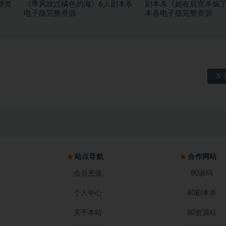
整资
《季风吹过橘色的海》6人剧本杀
剧本杀《她在后宫杀疯了
电子版完整资源
本杀电子版完整资源
站点导航
合作网站
会员充值
80源码
个人中心
80剧本杀
关于本站
80资源站