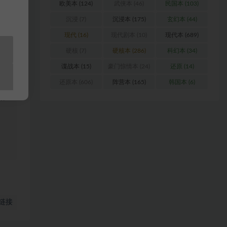
欧美本
(124)
武侠本
(46)
民国本
(103)
沉浸
(7)
沉浸本
(175)
玄幻本
(44)
现代
(16)
现代剧本
(10)
现代本
(689)
浏
硬核
(7)
硬核本
(286)
科幻本
(34)
谍战本
(15)
豪门惊情本
(24)
还原
(14)
料
还原本
(606)
阵营本
(165)
韩国本
(6)
站
链接