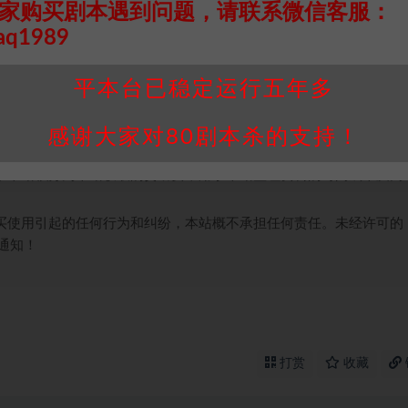
家购买剧本遇到问题，请联系微信客服：
aq1989
接请联系客服补发！！！网盘不限速下载神器→
点此下载
←
个人整理而来，仅供学习研究使用，请勿用于商业用途!任何人访问、
平本台已稳定运行五年多
并同意受本条约约束，并遵守所有适用的法律法规。
属于机关版权或权利人。如有侵权，请发邮件通知并提供相关证实资
感谢大家对80剧本杀的支持！
我们将会在三天内下架相关剧本攻略。
，本站积分为本站收取的赞助费，用于本站整理资料的时间成本及网
买使用引起的任何行为和纠纷，本站概不承担任何责任。未经许可的
通知！
打赏
收藏