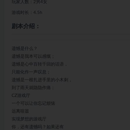
玩家人数：2男4女
游戏时长：4.5h
剧本介绍：
遗憾是什么？
遗憾是我本可以感慨；
遗憾是心中百转千回的话语，
只能化作一声叹息；
遗憾是一根扎进手里的小木刺，
到了雨天就隐隐作痛；
CZ游戏厅
一个可以让你忘记烦恼
远离喧嚣
实现梦想的游戏厅
你，还有遗憾吗？如果还有