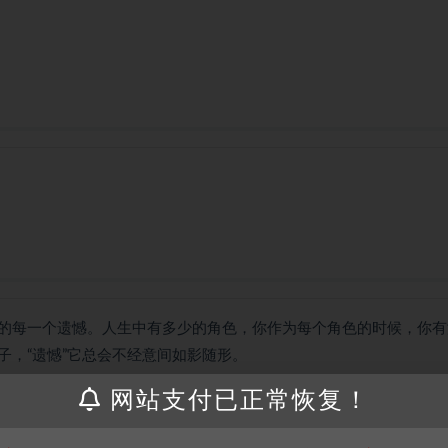
的每一个遗憾。人生中有多少的角色，你作为每个角色的时候，你有
，“遗憾”它总会不经意间如影随形。
本中各个角色的故事都非常平凡，但却异常的现实！这是一个看到了
网站支付已正常恢复！
藻堆砌。这是一个直击心灵，引人深思，勾起回忆的过程。