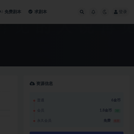
免费剧本
求剧本
登录
资源信息
普通
6金币
会员
1.8金币
3折
永久会员
免费
推荐