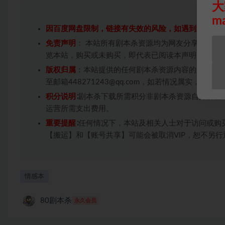
大
m
因百度网盘限制，链接有失效的风险，如遇到无效链
免责声明
： 本站所有剧本杀资源均为网友分享投稿+
览本站，购买或未购买，即代表已阅读本声明，理解
版权归属
：本站提供的任何剧本杀资源内容的版权均
至邮箱448271243@qq.com，如若情况属实，
积分说明
∶剧本杀下载所需积分非剧本杀资源自身价值
运营所需支出费用。
重要提醒
∶任何情况下，本站及相关人士对于访问或购
【搬运】和【账号共享】可能会被取消VIP，恕不另行
情感本
80剧本杀
永久会员