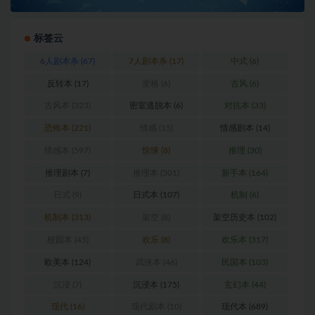
标签云
6人剧本杀
(67)
7人剧本杀
(17)
中式
(6)
反转本
(17)
变格
(6)
古风
(6)
古风本
(323)
密室逃脱本
(6)
对抗本
(33)
恐怖本
(221)
情感
(15)
情感剧本
(14)
情感本
(597)
惊悚
(8)
推理
(30)
推理剧本
(7)
推理本
(501)
新手本
(164)
日式
(9)
日式本
(107)
机制
(6)
机制本
(313)
架空
(8)
架空历史本
(102)
校园本
(45)
欢乐
(8)
欢乐本
(317)
欧美本
(124)
武侠本
(46)
民国本
(103)
沉浸
(7)
沉浸本
(175)
玄幻本
(44)
现代
(16)
现代剧本
(10)
现代本
(689)