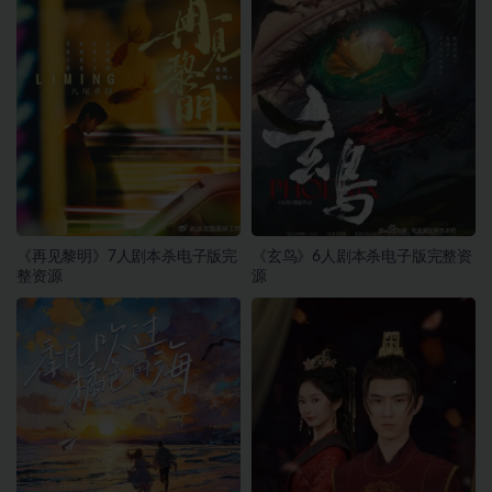
《再见黎明》7人剧本杀电子版完
《玄鸟》6人剧本杀电子版完整资
整资源
源