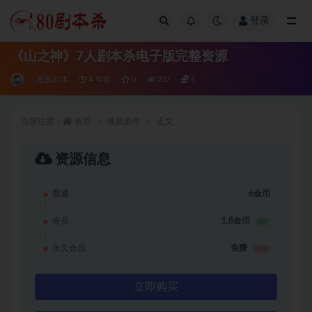
登录
全部
《山之神》7人剧本杀电子版完整资源
最新剧本
4 年前
0
237
6
当前位置：
首页
最新剧本
正文
资源信息
普通
6金币
会员
1.8金币
3折
永久会员
免费
推荐
立即购买