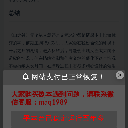
总结
《山之神》无论从立意还是文笔来说都是情感本中比较优
秀的本，前期主调特别欢乐，大家会在轻松愉悦的环境下
开启之后的剧情，进入反转后，可能会出现反差太大而不
适应的情况，但在情绪浪潮和作者文笔的催化下这个情况
不会持续太长时间，在演绎过程中有很多精心设计的催泪
×
环节，让玩家体会到前期有多欢乐后期就有多悲伤，作为
网站支付已正常恢复！
一个盒装本，在文笔，反转，演绎设计和催泪程度上都做
到了比较好的地步，有些格格不入的点也依旧瑕不掩瑜。
大家购买剧本遇到问题，请联系微
信客服：maq1989
因百度网盘限制，链接有失效的风险，如遇到无
平本台已稳定运行五年多
效链接请联系客服补发！！！网盘不限速下载神
器→
点此下载
←