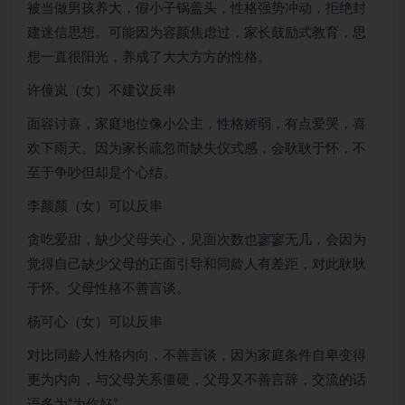
被当做男孩养大，假小子锅盖头，性格强势冲动，拒绝封
建迷信思想。可能因为容颜焦虑过，家长鼓励式教育，思
想一直很阳光，养成了大大方方的性格。
许僮岚（女）不建议反串
面容讨喜，家庭地位像小公主，性格娇弱，有点爱哭，喜
欢下雨天。因为家长疏忽而缺失仪式感，会耿耿于怀，不
至于争吵但却是个心结。
李颜颜（女）可以反串
贪吃爱甜，缺少父母关心，见面次数也寥寥无几，会因为
觉得自己缺少父母的正面引导和同龄人有差距，对此耿耿
于怀。父母性格不善言谈。
杨可心（女）可以反串
对比同龄人性格内向，不善言谈，因为家庭条件自卑变得
更为内向，与父母关系僵硬，父母又不善言辞，交流的话
语多为“为你好”。