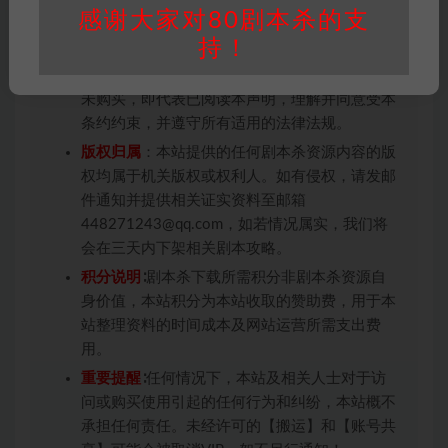
感谢大家对80剧本杀的支
免责声明
： 本站所有剧本杀资源均为网友分享
持！
投稿+个人整理而来，仅供学习研究使用，请勿
用于商业用途!任何人访问、浏览本站，购买或
未购买，即代表已阅读本声明，理解并同意受本
条约约束，并遵守所有适用的法律法规。
版权归属
：本站提供的任何剧本杀资源内容的版
权均属于机关版权或权利人。如有侵权，请发邮
件通知并提供相关证实资料至邮箱
448271243@qq.com，如若情况属实，我们将
会在三天内下架相关剧本攻略。
积分说明
∶剧本杀下载所需积分非剧本杀资源自
身价值，本站积分为本站收取的赞助费，用于本
站整理资料的时间成本及网站运营所需支出费
用。
重要提醒
∶任何情况下，本站及相关人士对于访
问或购买使用引起的任何行为和纠纷，本站概不
承担任何责任。未经许可的【搬运】和【账号共