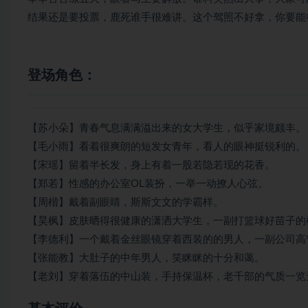
结果还是要投票，鹿死谁手很难讲。这个驾照不好拿，你要能
登场角色：
【苏小朵】青春气息满满溢出来的女大学生，似乎家境颇丰。
【毛小雨】看着很爽朗的短发女青年，看人的眼神挺锐利的。
【宋瑶】留着半长发，身上有着一股若隐若现的花香。
【郑若】性感的办公室OL装扮，一举一动撩人心弦。
【周楷】戴着副眼睛，斯斯文文的学霸样。
【昊枫】皮肤晒得很健康的潇洒大学生，一副打篮球好苗子的
【李德利】一个戴着金丝眼镜穿着西装的的男人，一副公司高
【张能教】大肚子的中年男人，笑眯眯的十分和蔼。
【老刘】穿着落伍的中山装，手持保温杯，老千部的气质一览