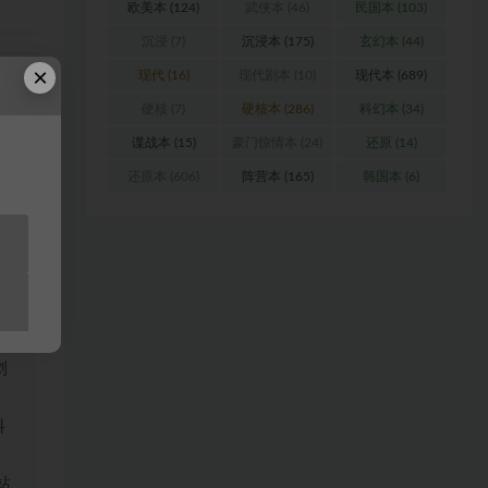
欧美本
(124)
武侠本
(46)
民国本
(103)
沉浸
(7)
沉浸本
(175)
玄幻本
(44)
×
现代
(16)
现代剧本
(10)
现代本
(689)
撕。
硬核
(7)
硬核本
(286)
科幻本
(34)
会觉
谍战本
(15)
豪门惊情本
(24)
还原
(14)
还原本
(606)
阵营本
(165)
韩国本
(6)
不单
的一
浏
料
站