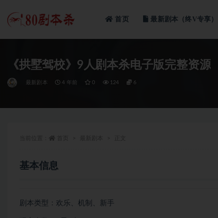
首页
最新剧本（终V专享）
全部
《拱墅驾校》9人剧本杀电子版完整资源
最新剧本
4 年前
0
124
6
当前位置：
首页
最新剧本
正文
基本信息
剧本类型：欢乐、机制、新手