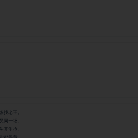
练找老王。
员同一场。
斗齐争抢。
能都得黄。