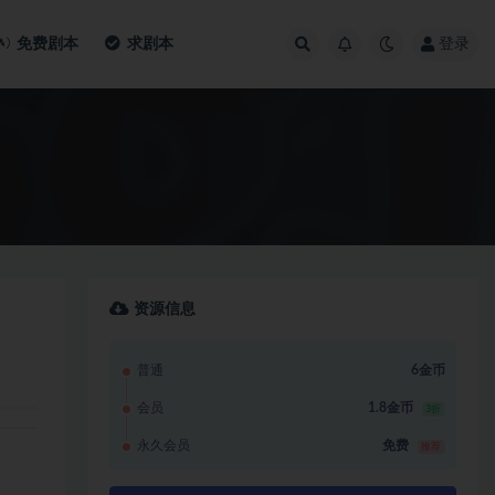
免费剧本
求剧本
登录
资源信息
普通
6金币
会员
1.8金币
3折
永久会员
免费
推荐