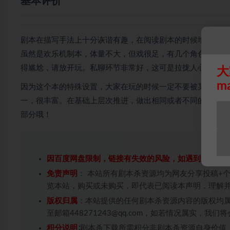
基本评价
剧本在描写手法上十分诙谐有趣，在阅读剧本的时候增加了很
虽然是欢乐机制本，体量不大，但戏很足，有几个角色撕起来
得尴尬，请放开玩。私聊环节非常好，这可是拉拢人心的好时
大
m
因为这个本的特殊设置，大家在玩的时候一定不要被某些人的
一，很丰富。在基础上层次推进，做出相同或者不同的选择，
部分哦！
因百度网盘限制，链接有失效的风险，如遇到无效链
免责声明
： 本站所有剧本杀资源均为网友分享投稿+
览本站，购买或未购买，即代表已阅读本声明，理解
版权归属
：本站提供的任何剧本杀资源内容的版权均
至邮箱448271243@qq.com，如若情况属实，
积分说明
∶剧本杀下载所需积分非剧本杀资源自身价值