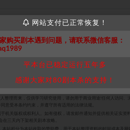
网站支付已正常恢复！
多乐趣，已经有玩家开始偷笑了，基本不需要破冰环节，可以直接开
可真是刀刀见血，挡也挡不住。对新手十分友好，和陌生人拼车也不
机。
家购买剧本遇到问题，请联系微信客服：
aq1989
思路带偏！要相信自己的判断力锤人锤到底。每轮的游戏机制一点都
塞翁失马焉知非福，那你的选择到底是福还是祸呢？运气也是很重要
平本台已稳定运行五年多
感谢大家对80剧本杀的支持！
接请联系客服补发！！！网盘不限速下载神器→
点此下载
←
个人整理而来，仅供学习研究使用，请勿用于商业用途!任何人访问、
并同意受本条约约束，并遵守所有适用的法律法规。
属于机关版权或权利人。如有侵权，请发邮件通知并提供相关证实资
我们将会在三天内下架相关剧本攻略。
，本站积分为本站收取的赞助费，用于本站整理资料的时间成本及网