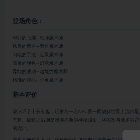
登场角色：
华丽的飞牌—纸牌魔术师
炫目的舞台—舞台魔术师
闪电的手法—近景魔术师
高奇的现象—幻觉魔术师
异能的波动—超能力魔术师
精准的读心—心灵魔术师
基本评价
破冰环节十分有趣，玩家与一名NPC要一同破解世界上流传
有趣。破解之后则是接连不断的神秘凶案，将凶案与魔术紧密
的诡计。