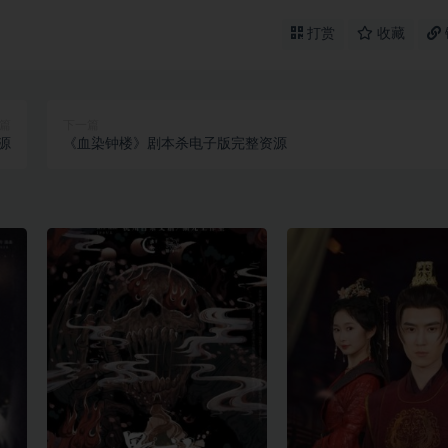
打赏
收藏
篇
下一篇
源
《血染钟楼》剧本杀电子版完整资源