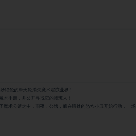
精妙绝伦的摩天轮消失魔术震惊业界！
魔术手册，并公开寻找它的接班人！
了魔术公馆之中，雨夜，公馆，躲在暗处的恐怖小丑开始行动，一场