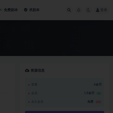
免费剧本
求剧本
登录
资源信息
普通
6金币
会员
1.8金币
3折
永久会员
免费
推荐