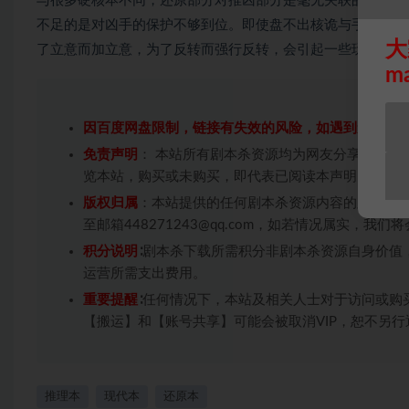
与很多硬核本不同，还原部分对推凶部分是毫无关联的。这个
不足的是对凶手的保护不够到位。即使盘不出核诡与手法，凶
大
了立意而加立意，为了反转而强行反转，会引起一些玩家的不
m
因百度网盘限制，链接有失效的风险，如遇到无效链
免责声明
： 本站所有剧本杀资源均为网友分享投稿+
览本站，购买或未购买，即代表已阅读本声明，理解
版权归属
：本站提供的任何剧本杀资源内容的版权均
至邮箱448271243@qq.com，如若情况属实，
积分说明
∶剧本杀下载所需积分非剧本杀资源自身价值
运营所需支出费用。
重要提醒
∶任何情况下，本站及相关人士对于访问或购
【搬运】和【账号共享】可能会被取消VIP，恕不另行
推理本
现代本
还原本