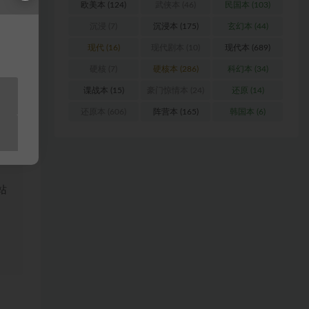
美中
欧美本
(124)
武侠本
(46)
民国本
(103)
，为
沉浸
(7)
沉浸本
(175)
玄幻本
(44)
现代
(16)
现代剧本
(10)
现代本
(689)
硬核
(7)
硬核本
(286)
科幻本
(34)
谍战本
(15)
豪门惊情本
(24)
还原
(14)
还原本
(606)
阵营本
(165)
韩国本
(6)
浏
料
站