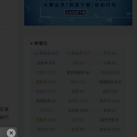
标签云
6人剧本杀
(67)
7人剧本杀
(17)
中式
(6)
反转本
(17)
变格
(6)
古风
(6)
古风本
(323)
密室逃脱本
(6)
对抗本
(33)
恐怖本
(221)
情感
(15)
情感剧本
(14)
情感本
(597)
惊悚
(8)
推理
(30)
推理剧本
(7)
推理本
(501)
新手本
(164)
足够
日式
(9)
日式本
(107)
机制
(6)
精巧
机制本
(313)
架空
(8)
架空历史本
(102)
校园本
(45)
欢乐
(8)
欢乐本
(317)
×