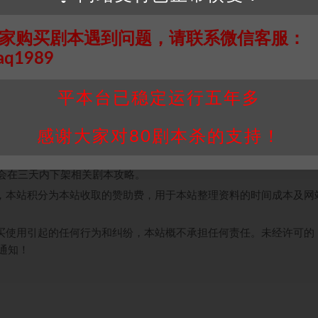
剧本想要破解最终的多重凶案，所以还原故事是必要的。但核心凶案
手也很难逃脱，所以凶手的体验感可能会很差。但同时也有一些不足
家购买剧本遇到问题，请联系微信客服：
适。
aq1989
平本台已稳定运行五年多
接请联系客服补发！！！网盘不限速下载神器→
点此下载
←
个人整理而来，仅供学习研究使用，请勿用于商业用途!任何人访问、
感谢大家对80剧本杀的支持！
并同意受本条约约束，并遵守所有适用的法律法规。
属于机关版权或权利人。如有侵权，请发邮件通知并提供相关证实资
我们将会在三天内下架相关剧本攻略。
，本站积分为本站收取的赞助费，用于本站整理资料的时间成本及网
买使用引起的任何行为和纠纷，本站概不承担任何责任。未经许可的
通知！