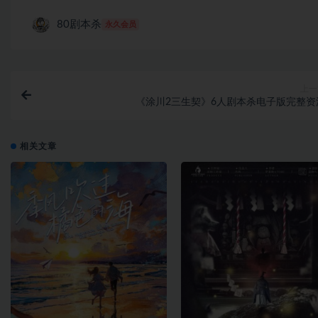
80剧本杀
永久会员
上一
《涂川2三生契》6人剧本杀电子版完整资
相关文章