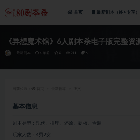
首页
最新剧本（终V专享）
全部
《异想魔术馆》6人剧本杀电子版完整资
最新剧本
4 年前
0
211
6
当前位置：
首页
最新剧本
正文
基本信息
剧本类型：现代、推理、还原、硬核、盒装
玩家人数：4男2女