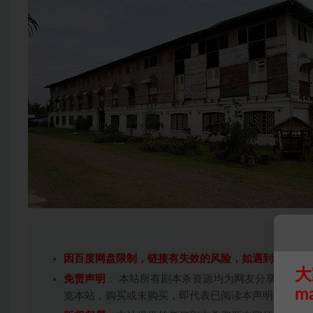
因百度网盘限制，链接有失效的风险，如遇到无效链
大
免责声明
： 本站所有剧本杀资源均为网友分享投稿+
m
览本站，购买或未购买，即代表已阅读本声明，理解