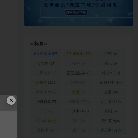
标签云
6人剧本杀
(67)
7人剧本杀
(17)
中式
(6)
反转本
(17)
变格
(6)
古风
(6)
古风本
(323)
密室逃脱本
(6)
对抗本
(33)
恐怖本
(221)
情感
(15)
情感剧本
(14)
情感本
(597)
惊悚
(8)
推理
(30)
×
推理剧本
(7)
推理本
(501)
新手本
(164)
日式
(9)
日式本
(107)
机制
(6)
机制本
(313)
架空
(8)
架空历史本
浏
(102)
校园本
(45)
欢乐
(8)
欢乐本
(317)