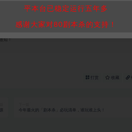
属于机关版权或权利人。如有侵权，请发邮件通知并提供相关证实资
平本台已稳定运行五年多
我们将会在三天内下架相关剧本攻略。
，本站积分为本站收取的赞助费，用于本站整理资料的时间成本及网
感谢大家对80剧本杀的支持！
买使用引起的任何行为和纠纷，本站概不承担任何责任。未经许可的
通知！
打赏
收藏
篇
下一篇
源
今年最火的「剧本杀」必玩清单，谁玩谁上头！