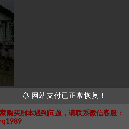
网站支付已正常恢复！
接请联系客服补发！！！网盘不限速下载神器→
点此下载
←
家购买剧本遇到问题，请联系微信客服：
个人整理而来，仅供学习研究使用，请勿用于商业用途!任何人访问、
aq1989
并同意受本条约约束，并遵守所有适用的法律法规。