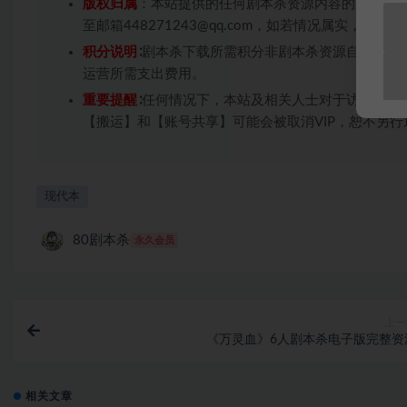
版权归属
：本站提供的任何剧本杀资源内容的版权均
至邮箱448271243@qq.com，如若情况属实，
积分说明
∶剧本杀下载所需积分非剧本杀资源自身价值
运营所需支出费用。
重要提醒
∶任何情况下，本站及相关人士对于访问或购
【搬运】和【账号共享】可能会被取消VIP，恕不另行
现代本
80剧本杀
永久会员
上一
《万灵血》6人剧本杀电子版完整资
相关文章