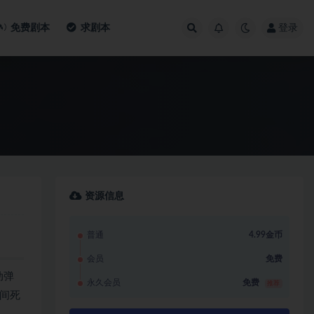
免费剧本
求剧本
登录
资源信息
普通
4.99金币
会员
免费
动弹
永久会员
免费
推荐
间死