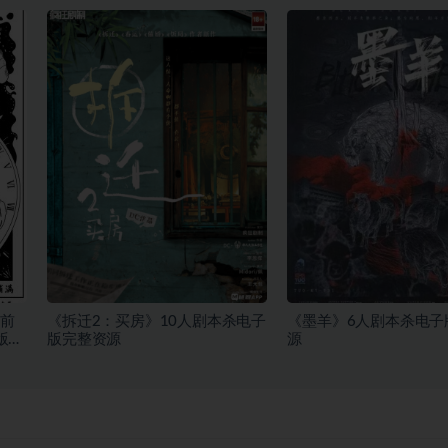
前
《拆迁2：买房》10人剧本杀电子
《墨羊》6人剧本杀电子
版完
版完整资源
源