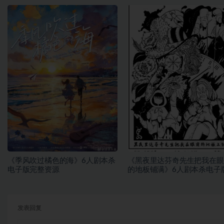
《季风吹过橘色的海》6人剧本杀
《黑夜里达芬奇先生把我在眼
电子版完整资源
的地板铺满》6人剧本杀电子
整资源
发表回复