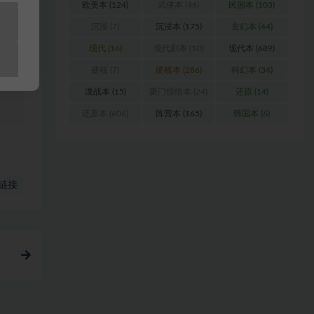
料
欧美本
(124)
武侠本
(46)
民国本
(103)
沉浸
(7)
沉浸本
(175)
玄幻本
(44)
站
现代
(16)
现代剧本
(10)
现代本
(689)
硬核
(7)
硬核本
(286)
科幻本
(34)
谍战本
(15)
豪门惊情本
(24)
还原
(14)
还原本
(606)
阵营本
(165)
韩国本
(6)
链接