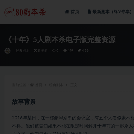
首页
最新剧本（终V专享）
全部
《十年》5人剧本杀电子版完整资源
经典剧本
5 年前
0
499
4.99
当前位置：
首页
经典剧本
正文
故事背景
2016年某日，在一栋豪华别墅的会议室，有五个人看似素
不得。他们被告知如果不能在限定时间解开十年前的一起杀人